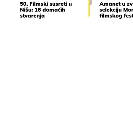
50. Filmski susreti u
Amanet u zv
Nišu: 16 domaćih
selekciju Mo
stvarenja
filmskog fes