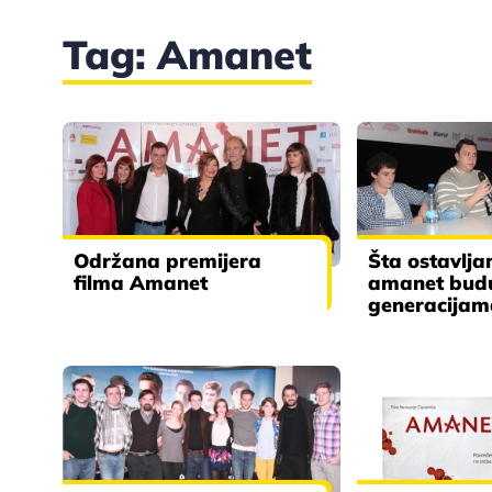
Tag: Amanet
Održana premijera
Šta ostavlj
filma Amanet
amanet bud
generacijam