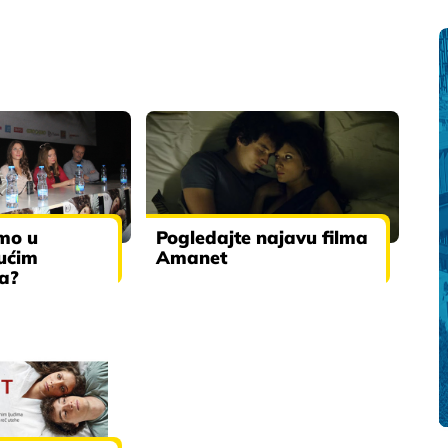
amo u
Pogledajte najavu filma
ućim
Amanet
a?