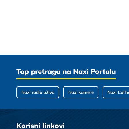
Top pretraga na Naxi Portalu
Naxi radio uživo
Naxi kamere
Naxi Caffe
Korisni linkovi