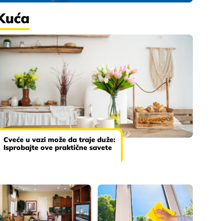
Kuća
Cveće u vazi može da traje duže:
Isprobajte ove praktične savete