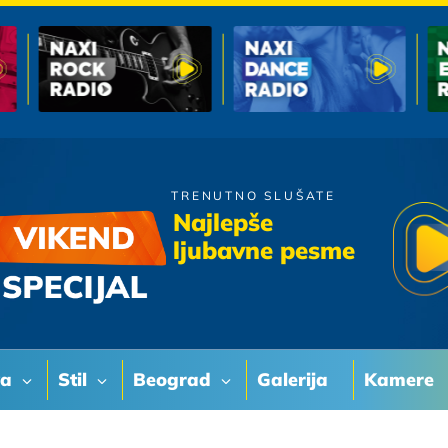
TRENUTNO SLUŠATE
Haustor
Najlepše
Ena
ljubavne pesme
va
Stil
Beograd
Galerija
Kamere