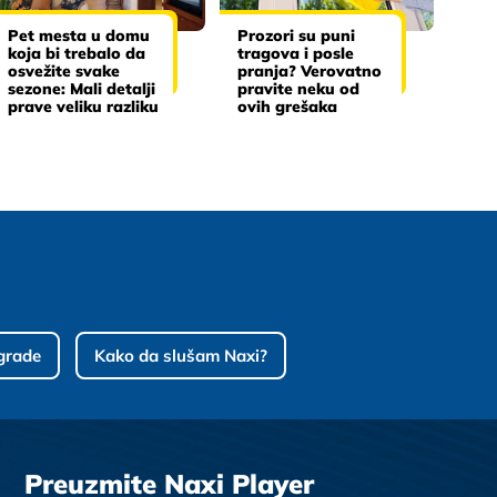
Pet mesta u domu
Prozori su puni
koja bi trebalo da
tragova i posle
osvežite svake
pranja? Verovatno
sezone: Mali detalji
pravite neku od
prave veliku razliku
ovih grešaka
grade
Kako da slušam Naxi?
Preuzmite Naxi Player