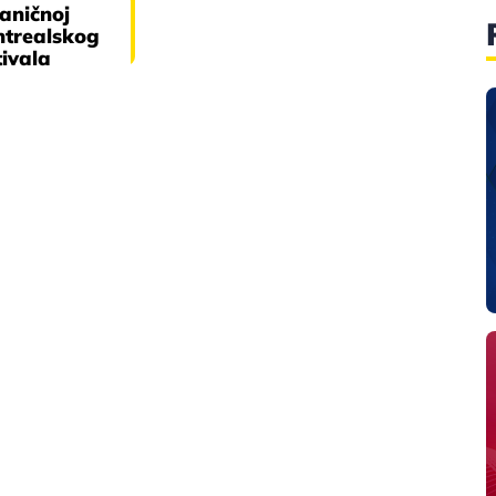
aničnoj
ntrealskog
tivala