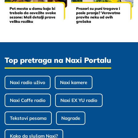
Pet mesta u domu koja bi
Prozori su puni tragova i
trebalo da osvežite svake
posle pranja? Verovatno
sezone: Mali detalji prave
pravite neku od ovih
veliku razliku
grešaka
Top pretraga na Naxi Portalu
Naxi radio uživo
Naxi kamere
Naxi Caffe radio
Naxi EX YU radio
Tekstovi pesama
Nagrade
Kako da slušam Naxi?