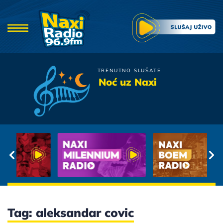
TRENUTNO SLUŠATE
Zeljko Samardzic
Noć uz Naxi
U ime ljubavi
Tag: aleksandar covic