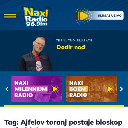
TRENUTNO SLUŠATE
Poslednja Igra
Dodir noći
Leptira
Srce Od Meda
Tag: Ajfelov toranj postaje bioskop