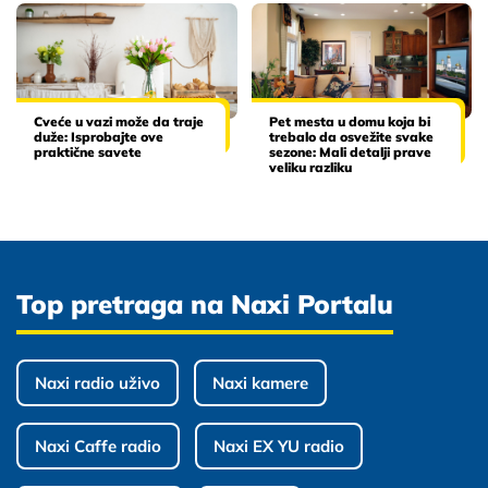
Cveće u vazi može da traje
Pet mesta u domu koja bi
duže: Isprobajte ove
trebalo da osvežite svake
praktične savete
sezone: Mali detalji prave
veliku razliku
Top pretraga na Naxi Portalu
Naxi radio uživo
Naxi kamere
Naxi Caffe radio
Naxi EX YU radio