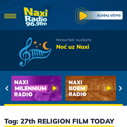
TRENUTNO SLUŠATE
Film
Noć uz Naxi
Ti Zracis Zrake Kroz Zrak
Tag: 27th RELIGION FILM TODAY