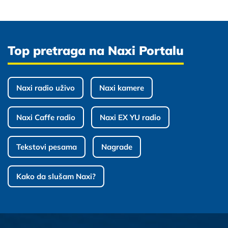
Top pretraga na Naxi Portalu
Naxi radio uživo
Naxi kamere
Naxi Caffe radio
Naxi EX YU radio
Tekstovi pesama
Nagrade
Kako da slušam Naxi?