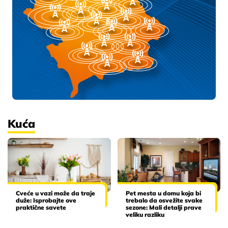
Kuća
Cveće u vazi može da traje
Pet mesta u domu koja bi
duže: Isprobajte ove
trebalo da osvežite svake
praktične savete
sezone: Mali detalji prave
veliku razliku