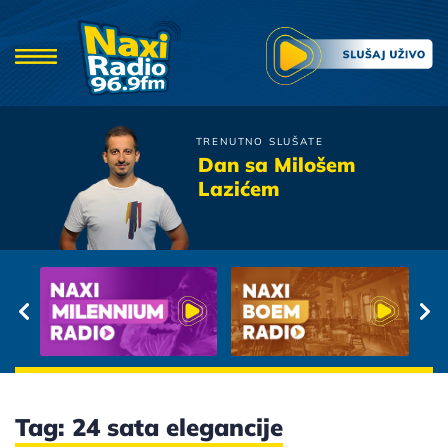
TRENUTNO SLUŠATE
Severina
Dan sa Milošem
Pogled Ispod Obrva
Lazićem
Tag: 24 sata elegancije