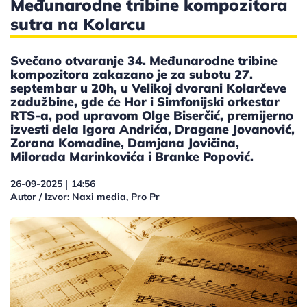
Međunarodne tribine kompozitora
sutra na Kolarcu
Svečano otvaranje 34. Međunarodne tribine
kompozitora zakazano je za subotu 27.
septembar u 20h, u Velikoj dvorani Kolarčeve
zadužbine, gde će Hor i Simfonijski orkestar
RTS-a, pod upravom Olge Biserčić, premijerno
izvesti dela Igora Andrića, Dragane Jovanović,
Zorana Komadine, Damjana Jovičina,
Milorada Marinkovića i Branke Popović.
26-09-2025
14:56
|
Autor / Izvor: Naxi media, Pro Pr