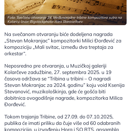
Foto: Svečano otvaranje 34. Međunarodne tribine kompozitora sutra na
Kolarcu Izvor: Bigstockphoto-Alex Staroseltsev
Na svečanom otvaranju biće dodeljena nagrada
„Stevan Mokranjac” kompozitorki Milici Đorđević za
kompoziciju „Mali svitac, između dva treptaja za
orkestar“.
Neposredno pre otvaranja, u Muzičkoj galeriji
Kolarčeve zadužbine, 27. septembra 2025. u 19
časova održava se “Tribina u tribini – O nagradi
Stevan Mokranjac za 2024. godinu” koju void Ksenija
Stevanović, muzikološkinja, gde će gošća biti
dobitnica ovogodišnje nagrade, kompozitorka Milica
Đorđević.
Tokom trajanja Tribine, od 27.09. do 07.10.2025,
publika će imati priliku da čuje više od 60 odabranih
kompozicija, u izvođenju Hora i SO RTS, ansambla