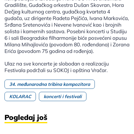
Gradilište, Gudačkog orkestra Dušan Skovran, Hora
Dečjeg kulturnog centra, gudačkog kvarteta 4
gudača, uz dirigente Radeta Pejčića, Ivana Markovića,
Srđana Sretenovića i Nevene Ivanović kao i brojnih
solista i kamernih sastava. Posebni koncerti u Studiju
6 i sali Beogradske filharmonije biće posvećeni opusu
Milana Mihajlovića (povodom 80. rođendana) i Zorana
Erića (povodom 75 godina od rođenja).
Ulaz na sve koncerte je slobodan a realizaciju
Festivala podržali su SOKOJ i opština Vračar.
34. međunarodna tribina kompozitora
KOLARAC
koncerti i festivali
Pogledaj još