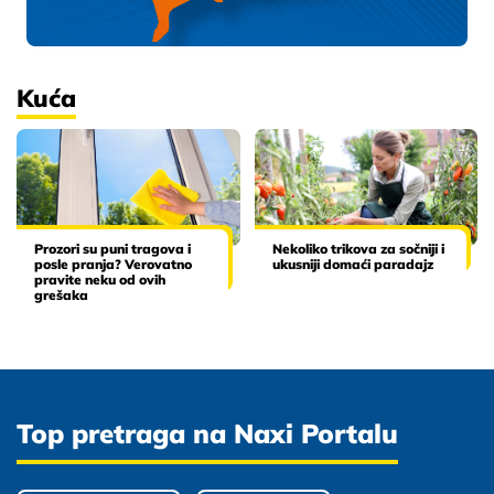
Kuća
Prozori su puni tragova i
Nekoliko trikova za sočniji i
posle pranja? Verovatno
ukusniji domaći paradajz
pravite neku od ovih
grešaka
Top pretraga na Naxi Portalu