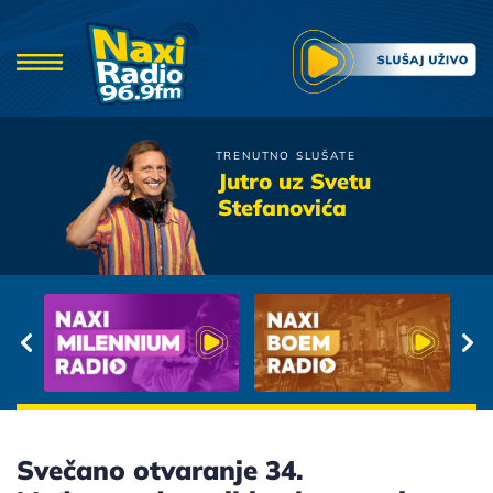
TRENUTNO SLUŠATE
Tijana Bogicevic
Jutro uz Svetu
Zovi Me Kad Ti Se Place
Stefanovića
Svečano otvaranje 34.