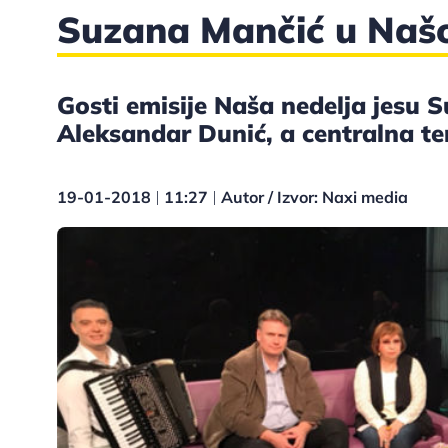
Suzana Mančić u Našoj
Gosti emisije Naša nedelja jesu 
Aleksandar Dunić, a centralna t
19-01-2018
11:27
Autor / Izvor: Naxi media
|
|