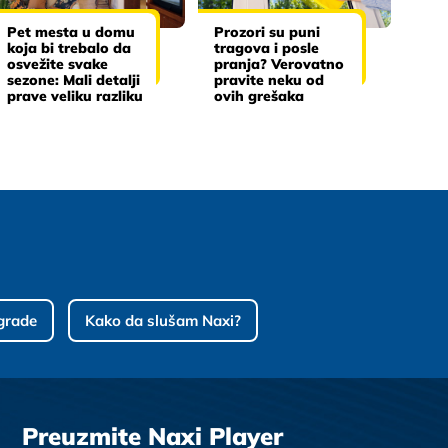
Pet mesta u domu
Prozori su puni
koja bi trebalo da
tragova i posle
osvežite svake
pranja? Verovatno
sezone: Mali detalji
pravite neku od
prave veliku razliku
ovih grešaka
grade
Kako da slušam Naxi?
Preuzmite Naxi Player