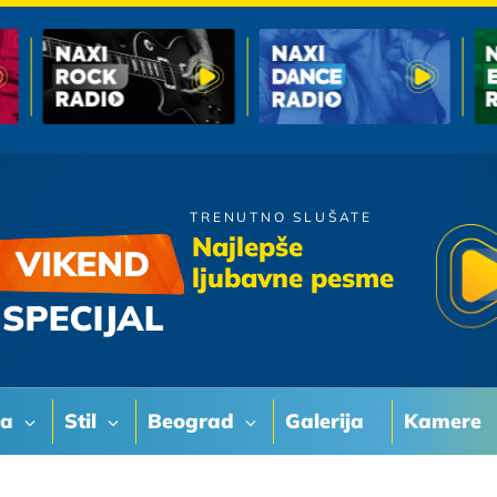
TRENUTNO SLUŠATE
Hari Mata Hari
Najlepše
Azra
ljubavne pesme
va
Stil
Beograd
Galerija
Kamere