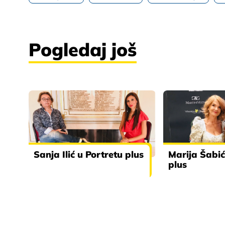
Pogledaj još
Sanja Ilić u Portretu plus
Marija Šabić
plus