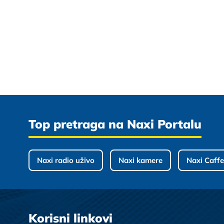
Top pretraga na Naxi Portalu
Naxi radio uživo
Naxi kamere
Naxi Caffe
Korisni linkovi