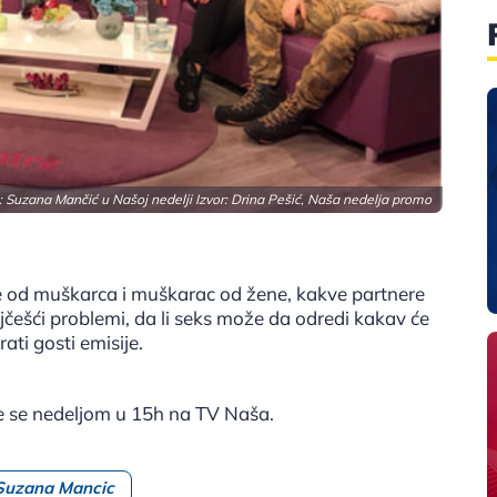
: Suzana Mančić u Našoj nedelji Izvor: Drina Pešić, Naša nedelja promo
e od muškarca i muškarac od žene, kakve partnere
ajčešći problemi, da li seks može da odredi kakav će
ati gosti emisije.
uje se nedeljom u 15h na TV Naša.
Suzana Mancic