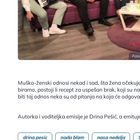
Foto
Muško-ženski odnosi nekad i sad, šta žena očekuj
biramo, postoji li recept za uspešan brak, koji su n
biti taj odnos neka su od pitanja na koja će odgovar
Autorka i voditeljka emisije je Drina Pešić, a emit
drina pesic
nada blam
nasa nedelja