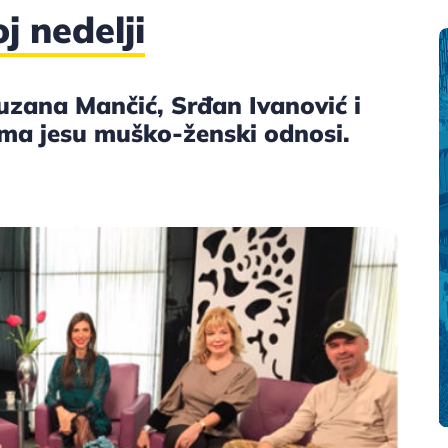
 nedelji
Suzana Mančić, Srđan Ivanović i
ema jesu muško-ženski odnosi.