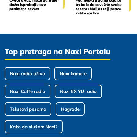
Cveće u vazi može da traje
Pet mesta u domu koja bi
duže: Isprobajte ove
trebalo da osvežite svake
praktične savete
sezone: Mali detalji prave
veliku razliku
Top pretraga na Naxi Portalu
Naxi radio uživo
Naxi kamere
Naxi Caffe radio
Naxi EX YU radio
Tekstovi pesama
Nagrade
Kako da slušam Naxi?