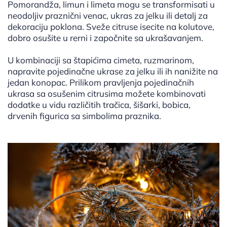
Pomorandža, limun i limeta mogu se transformisati u
neodoljiv praznični venac, ukras za jelku ili detalj za
dekoraciju poklona. Sveže citruse isecite na kolutove,
dobro osušite u rerni i započnite sa ukrašavanjem.
U kombinaciji sa štapićima cimeta, ruzmarinom,
napravite pojedinačne ukrase za jelku ili ih nanižite na
jedan konopac. Prilikom pravljenja pojedinačnih
ukrasa sa osušenim citrusima možete kombinovati
dodatke u vidu različitih tračica, šišarki, bobica,
drvenih figurica sa simbolima praznika.