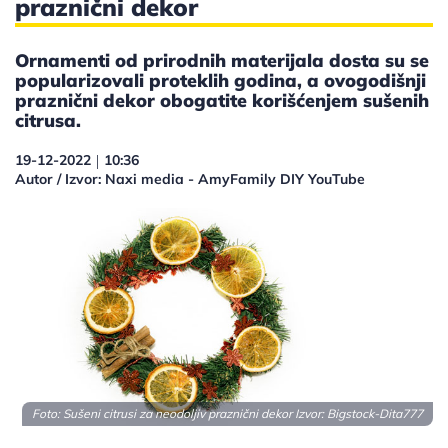
praznični dekor
Ornamenti od prirodnih materijala dosta su se
popularizovali proteklih godina, a ovogodišnji
praznični dekor obogatite korišćenjem sušenih
citrusa.
19-12-2022
10:36
|
Autor / Izvor: Naxi media - AmyFamily DIY YouTube
Foto: Sušeni citrusi za neodoljiv praznični dekor Izvor: Bigstock-Dita777