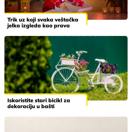
Trik uz koji svaka veštačka
jelka izgleda kao prava
Iskoristite stari bicikl za
dekoraciju u bašti