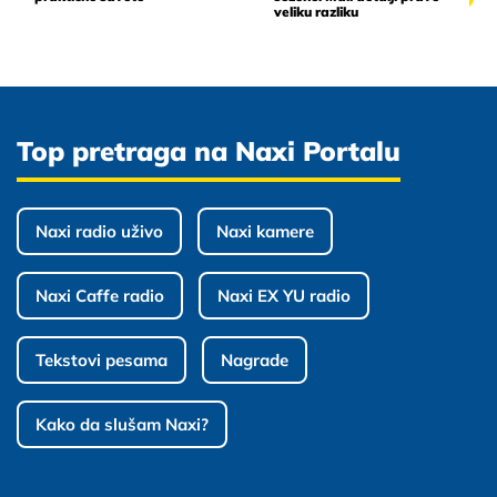
veliku razliku
Top pretraga na Naxi Portalu
Naxi radio uživo
Naxi kamere
Naxi Caffe radio
Naxi EX YU radio
Tekstovi pesama
Nagrade
Kako da slušam Naxi?