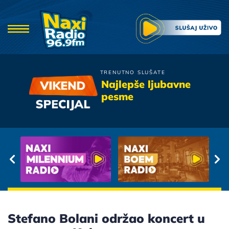
TRENUTNO SLUŠATE
Zdravko Colic
Najlepše ljubavne
Madjarica
pesme
Stefano Bolani održao koncert u