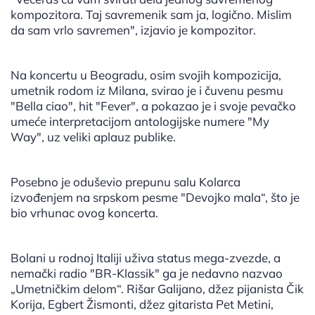
kompozitora. Taj savremenik sam ja, logično. Mislim
da sam vrlo savremen", izjavio je kompozitor.
Na koncertu u Beogradu, osim svojih kompozicija,
umetnik rodom iz Milana, svirao je i čuvenu pesmu
"Bella ciao", hit "Fever", a pokazao je i svoje pevačko
umeće interpretacijom antologijske numere "My
Way", uz veliki aplauz publike.
Posebno je oduševio prepunu salu Kolarca
izvođenjem na srpskom pesme "Devojko mala“, što je
bio vrhunac ovog koncerta.
Bolani u rodnoj Italiji uživa status mega-zvezde, a
nemački radio "BR-Klassik" ga je nedavno nazvao
„Umetničkim delom“. Rišar Galijano, džez pijanista Čik
Korija, Egbert Žismonti, džez gitarista Pet Metini,