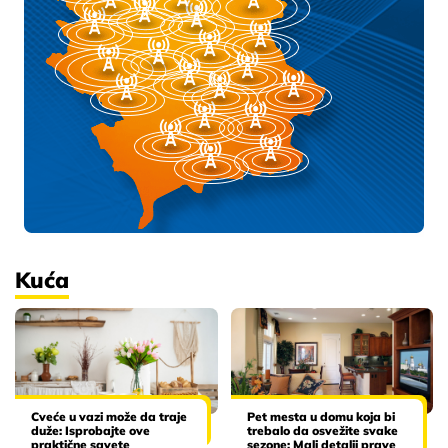
Kuća
Cveće u vazi može da traje
Pet mesta u domu koja bi
duže: Isprobajte ove
trebalo da osvežite svake
praktične savete
sezone: Mali detalji prave