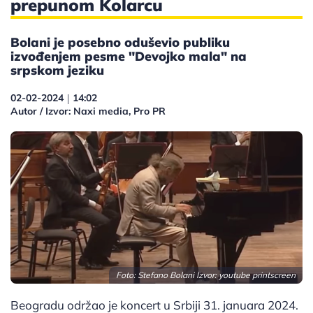
prepunom Kolarcu
Bolani je posebno oduševio publiku
izvođenjem pesme "Devojko mala" na
srpskom jeziku
02-02-2024
14:02
|
Autor / Izvor: Naxi media, Pro PR
Foto: Stefano Bolani Izvor: youtube printscreen
Beogradu održao je koncert u Srbiji 31. januara 2024.