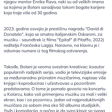
njegov mentor Enrike Rava, neki su od velikih imena
sa kojima je Bolani saradjivao tokom bogate karijere
koja traje više od 30 godina.
2023. godine osvojio je prestižnu nagradu "David di
Donatelo", koja se smatra italijanskim Oskarom, za
muziku - saundtrek iz filma "Epitaf" (Il Pitaffo, 2022)
reditelja Frančeska Lagija. Naravno, na klaviru je i
odsvirao numere iz tog filmskog ostvarenja.
Takođe, Bolani je veoma svestran kreativac: koautor
popularnih radijskih serija, vodio je televizijske emisije
sa međunarodno priznatim muzičarima, napisao više
knjiga i koproducirao i učestvovao u pozorišnim
predstavama. O tome je pomalo govorio na koncertu
u Kolarcu, kako voli primenjenu muziku za mali i veliki
ekran, kao i za pozornicu. Jedan od najproduktivnijih
muzičara za sobom ima oko 50 albuma studijskih,
živih i kompilacija, a počeo je da svira klavir sa svega