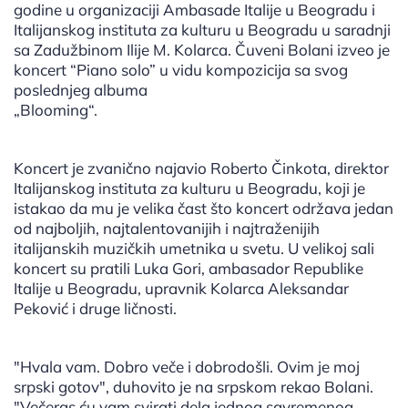
godine u organizaciji Ambasade Italije u Beogradu i
Italijanskog instituta za kulturu u Beogradu u saradnji
sa Zadužbinom Ilije M. Kolarca. Čuveni Bolani izveo je
koncert “Piano solo” u vidu kompozicija sa svog
poslednjeg albuma
„Blooming“.
Koncert je zvanično najavio Roberto Činkota, direktor
Italijanskog instituta za kulturu u Beogradu, koji je
istakao da mu je velika čast što koncert održava jedan
od najboljih, najtalentovanijih i najtraženijih
italijanskih muzičkih umetnika u svetu. U velikoj sali
koncert su pratili Luka Gori, ambasador Republike
Italije u Beogradu, upravnik Kolarca Aleksandar
Peković i druge ličnosti.
"Hvala vam. Dobro veče i dobrodošli. Ovim je moj
srpski gotov", duhovito je na srpskom rekao Bolani.
"Večeras ću vam svirati dela jednog savremenog