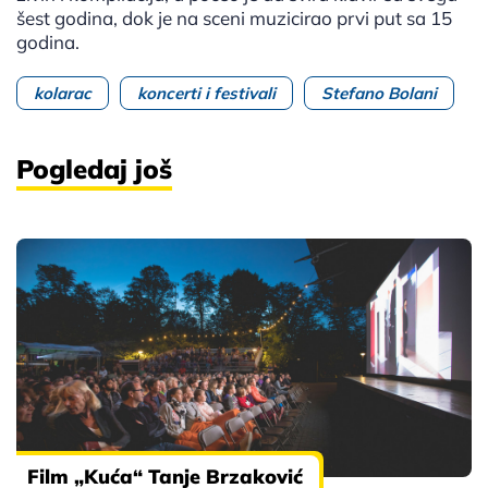
šest godina, dok je na sceni muzicirao prvi put sa 15
godina.
kolarac
koncerti i festivali
Stefano Bolani
Pogledaj još
Film „Kuća“ Tanje Brzaković