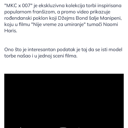
"MKC x 007" je ekskluzivna kolekcija torbi inspirisana
popularnom franšizom, a promo video prikazuje
rođendanski poklon koji Džejms Bond šalje Manipeni,
koju u filmu "Nije vreme za umiranje" tumači Naomi
Haris.
Ono što je interesantan podatak je taj da se isti model
torbe našao i u jednoj sceni filma.