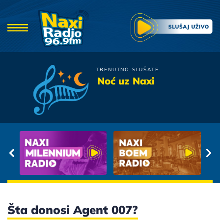
TRENUTNO SLUŠATE
Petar Graso
Noć uz Naxi
Ko Nam Brani
Šta donosi Agent 007?