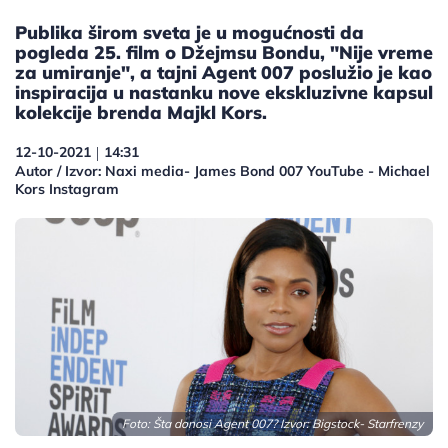
Publika širom sveta je u mogućnosti da
pogleda 25. film o Džejmsu Bondu, "Nije vreme
za umiranje", a tajni Agent 007 poslužio je kao
inspiracija u nastanku nove ekskluzivne kapsul
kolekcije brenda Majkl Kors.
12-10-2021
14:31
|
Autor / Izvor: Naxi media- James Bond 007 YouTube - Michael
Kors Instagram
Foto: Šta donosi Agent 007? Izvor: Bigstock- Starfrenzy