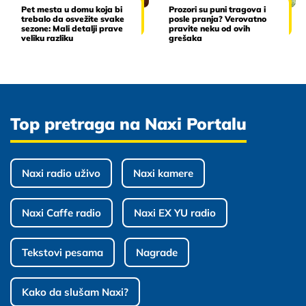
Pet mesta u domu koja bi
Prozori su puni tragova i
trebalo da osvežite svake
posle pranja? Verovatno
sezone: Mali detalji prave
pravite neku od ovih
veliku razliku
grešaka
Top pretraga na Naxi Portalu
Naxi radio uživo
Naxi kamere
Naxi Caffe radio
Naxi EX YU radio
Tekstovi pesama
Nagrade
Kako da slušam Naxi?