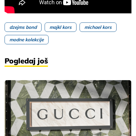
dzejms bond
majkl kors
michael kors
modne kolekcije
Pogledaj još