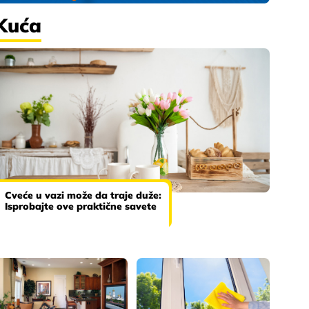
Kuća
Cveće u vazi može da traje duže:
Isprobajte ove praktične savete