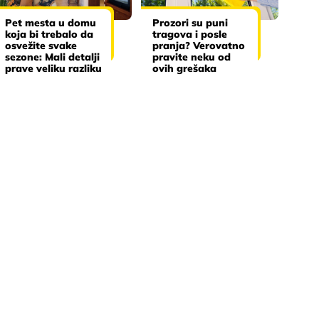
Pet mesta u domu
Prozori su puni
koja bi trebalo da
tragova i posle
osvežite svake
pranja? Verovatno
sezone: Mali detalji
pravite neku od
prave veliku razliku
ovih grešaka