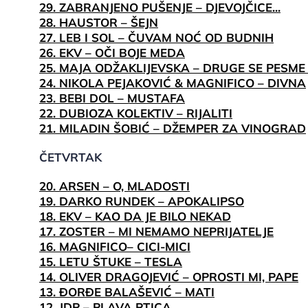
29. ZABRANJENO PUŠENJE – DJEVOJČICE...
28. HAUSTOR – ŠEJN
27. LEB I SOL – ČUVAM NOĆ OD BUDNIH
26. EKV – OČI BOJE MEDA
25. MAJA ODŽAKLIJEVSKA – DRUGE SE PESME
24. NIKOLA PEJAKOVIĆ & MAGNIFICO – DIVNA
23. BEBI DOL – MUSTAFA
22. DUBIOZA KOLEKTIV – RIJALITI
21. MILADIN ŠOBIĆ – DŽEMPER ZA VINOGRAD
ČETVRTAK
20. ARSEN – O, MLADOSTI
19. DARKO RUNDEK – APOKALIPSO
18. EKV – KAO DA JE BILO NEKAD
17. ZOSTER – MI NEMAMO NEPRIJATELJE
16. MAGNIFICO– CICI-MICI
15. LETU ŠTUKE – TESLA
14. OLIVER DRAGOJEVIĆ – OPROSTI MI, PAPE
13. ĐORĐE BALAŠEVIĆ – MATI
12. JDP – PLAVA PTICA