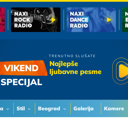
TRENUTNO SLUŠATE
Sladjana I Dado
Najlepše
Princeza
ljubavne pesme
va
Stil
Beograd
Galerija
Kamere