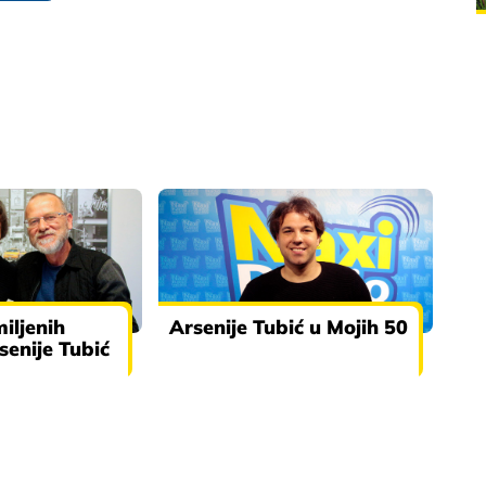
iljenih
Arsenije Tubić u Mojih 50
enije Tubić