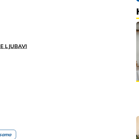
NE LJUBAVI
esama