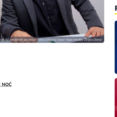
sak 50 omiljenih pesama - Miloš Biković Izvor: Naxi media, Željka Dimić
U NOĆ