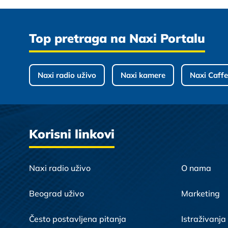
Top pretraga na Naxi Portalu
Naxi radio uživo
Naxi kamere
Naxi Caffe
Korisni linkovi
Naxi radio uživo
O nama
Beograd uživo
Marketing
Često postavljena pitanja
Istraživanja