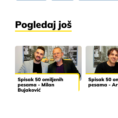
Pogledaj još
Spisak 50 omiljenih
Spisak 50 om
pesama - Milan
pesama - Ars
Bujaković