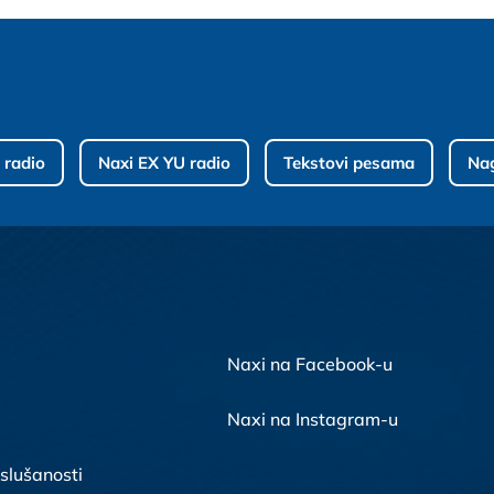
 radio
Naxi EX YU radio
Tekstovi pesama
Na
Naxi na Facebook-u
Naxi na Instagram-u
 slušanosti