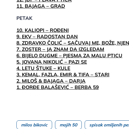
11. BAJAGA – GRAD
PETAK
10. KALIOPI – ROĐENI
9. EKV – RADOSTAN DAN
8. ZDRAVKO ČOLIĆ – SAČUVAJ ME, BOŽE, NJE
7. ZOSTER – JA ZNAM DA IZGLEDAM
6. BIJELO DUGME – PJESMA ZA MALU PTICU
5. JOVANA NIKOLIĆ – PAZI SE
4. LETU ŠTUKE – KULE
3. KEMAL, FAZLA, EMIR & TIFA – STARI
2. MILOŠ & BAJAGA – DARJA
1. ĐORĐE BALAŠEVIĆ – BERBA 59
milos bikovic
mojih 50
spisak omiljenih p