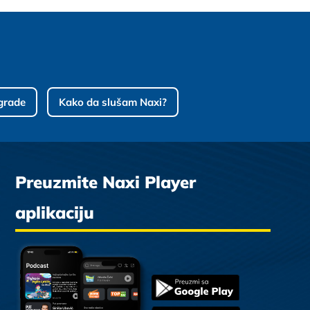
grade
Kako da slušam Naxi?
Preuzmite Naxi Player
aplikaciju