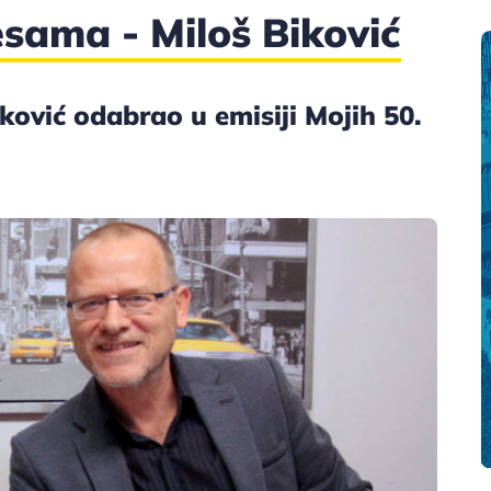
esama - Miloš Biković
ković odabrao u emisiji Mojih 50.