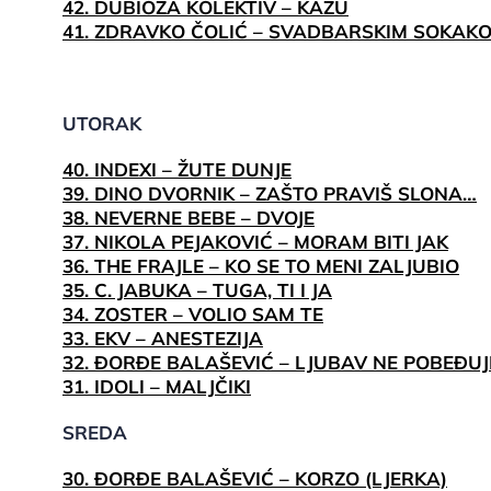
42. DUBIOZA KOLEKTIV – KAŽU
41. ZDRAVKO ČOLIĆ – SVADBARSKIM SOKAK
UTORAK
40. INDEXI – ŽUTE DUNJE
39. DINO DVORNIK – ZAŠTO PRAVIŠ SLONA…
38. NEVERNE BEBE – DVOJE
37. NIKOLA PEJAKOVIĆ – MORAM BITI JAK
36. THE FRAJLE – KO SE TO MENI ZALJUBIO
35. C. JABUKA – TUGA, TI I JA
34. ZOSTER – VOLIO SAM TE
33. EKV – ANESTEZIJA
32. ĐORĐE BALAŠEVIĆ – LJUBAV NE POBEĐUJ
31. IDOLI – MALJČIKI
SREDA
30. ĐORĐE BALAŠEVIĆ – KORZO (LJERKA)