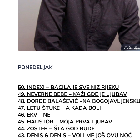
Foto: Spi
PONEDELJAK
50. INDEXI – BACILA JE SVE NIZ RIJEKU
49. NEVERNE BEBE – KAŽI GDE JE LJUBAV
48. ĐORĐE BALAŠEVIĆ –NA BOGOJAVLJENSK
47. LETU ŠTUKE – A KADA BOLI
46. EKV – NE
45. HAUSTOR – MOJA PRVA LJUBAV
44. ZOSTER – ŠTA GOD BUDE
43. DENIS & DENIS – VOLI ME JOŠ OVU NOĆ