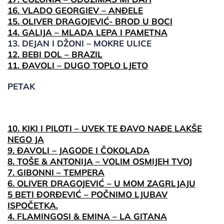
16. VLADO GEORGIEV – ANĐELE
15. OLIVER DRAGOJEVIĆ- BROD U BOCI
14. GALIJA – MLADA LEPA I PAMETNA
13. DEJAN I DŽONI – MOKRE ULICE
12. BEBI DOL – BRAZIL
11. ĐAVOLI – DUGO TOPLO LJETO
PETAK
10. KIKI I PILOTI – UVEK TE ĐAVO NAĐE LAKŠE
NEGO JA
9. ĐAVOLI – JAGODE I ČOKOLADA
8. TOŠE & ANTONIJA – VOLIM OSMIJEH TVOJ
7. GIBONNI – TEMPERA
6. OLIVER DRAGOJEVIĆ – U MOM ZAGRLJAJU
5 BETI ĐORĐEVIĆ – POČNIMO LJUBAV
ISPOČETKA.
4. FLAMINGOSI & EMINA – LA GITANA