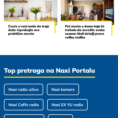
Cveće u vazi može da traje
Pet mesta u domu koja bi
duže: Isprobajte ove
trebalo da osvežite svake
praktične savete
sezone: Mali detalji prave
veliku razliku
Top pretraga na Naxi Portalu
Naxi radio uživo
Naxi kamere
Naxi Caffe radio
Naxi EX YU radio