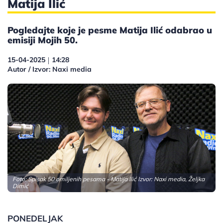
Matija Ilić
Pogledajte koje je pesme Matija Ilić odabrao u
emisiji Mojih 50.
15-04-2025
14:28
|
Autor / Izvor: Naxi media
Foto: Spisak 50 omiljenih pesama - Matija Ilić Izvor: Naxi media, Željka
Dimić
PONEDELJAK