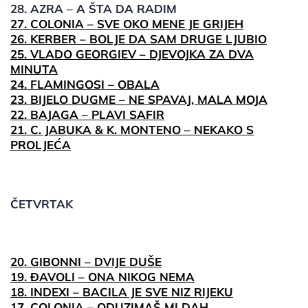
28. AZRA – A ŠTA DA RADIM
27. COLONIA – SVE OKO MENE JE GRIJEH
26. KERBER – BOLJE DA SAM DRUGE LJUBIO
25. VLADO GEORGIEV – DJEVOJKA ZA DVA
MINUTA
24. FLAMINGOSI – OBALA
23. BIJELO DUGME – NE SPAVAJ, MALA MOJA
22. BAJAGA – PLAVI SAFIR
21. C. JABUKA & K. MONTENO – NEKAKO S
PROLJEĆA
ČETVRTAK
20. GIBONNI – DVIJE DUŠE
19. ĐAVOLI – ONA NIKOG NEMA
18. INDEXI – BACILA JE SVE NIZ RIJEKU
17. COLONIA – ODUZIMAŠ MI DAH