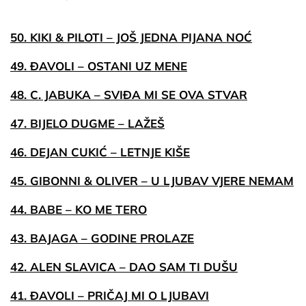
50. KIKI & PILOTI – JOŠ JEDNA PIJANA NOĆ
49. ĐAVOLI – OSTANI UZ MENE
48. C. JABUKA – SVIĐA MI SE OVA STVAR
47. BIJELO DUGME – LAŽEŠ
46. DEJAN CUKIĆ – LETNJE KIŠE
45. GIBONNI & OLIVER – U LJUBAV VJERE NEMAM
44. BABE – KO ME TERO
43. BAJAGA – GODINE PROLAZE
42. ALEN SLAVICA – DAO SAM TI DUŠU
41. ĐAVOLI – PRIČAJ MI O LJUBAVI