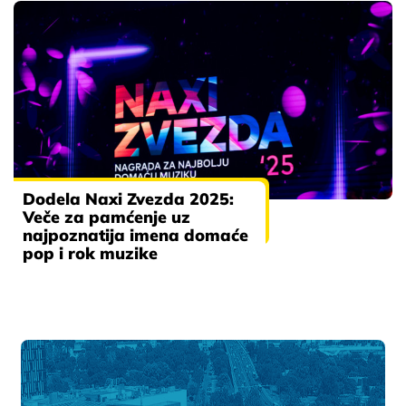
Dodela Naxi Zvezda 2025:
Veče za pamćenje uz
najpoznatija imena domaće
pop i rok muzike