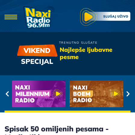
TRENUTNO SLUŠATE
Merlin
Najlepše ljubavne
Da sutis
pesme
Spisak 50 omiljenih pesama -