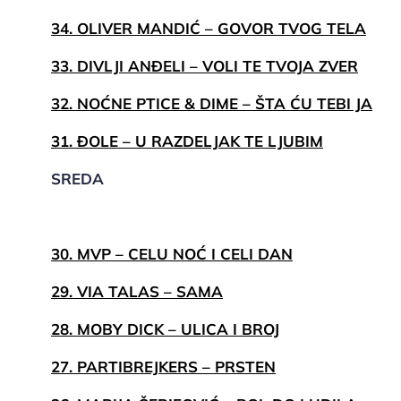
34. OLIVER MANDIĆ – GOVOR TVOG TELA
33. DIVLJI ANĐELI – VOLI TE TVOJA ZVER
32. NOĆNE PTICE & DIME – ŠTA ĆU TEBI JA
31. ĐOLE – U RAZDELJAK TE LJUBIM
SREDA
30. MVP – CELU NOĆ I CELI DAN
29. VIA TALAS – SAMA
28. MOBY DICK – ULICA I BROJ
27. PARTIBREJKERS – PRSTEN