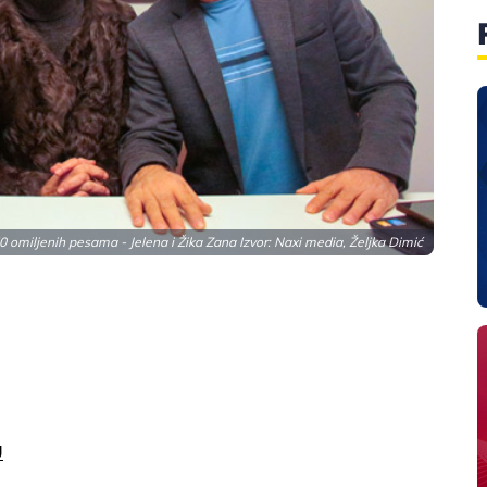
0 omiljenih pesama - Jelena i Žika Zana Izvor: Naxi media, Željka Dimić
U