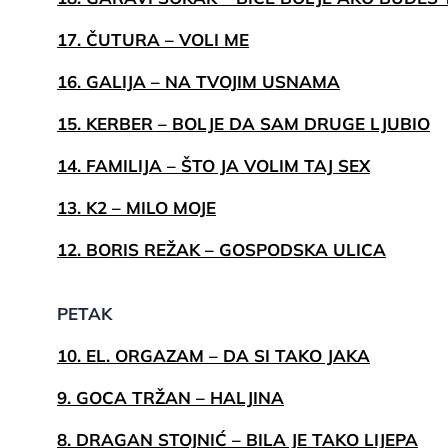
17. ČUTURA – VOLI ME
16. GALIJA – NA TVOJIM USNAMA
15. KERBER – BOLJE DA SAM DRUGE LJUBIO
14. FAMILIJA – ŠTO JA VOLIM TAJ SEX
13. K2 – MILO MOJE
12. BORIS REŽAK – GOSPODSKA ULICA
PETAK
10. EL. ORGAZAM – DA SI TAKO JAKA
9. GOCA TRŽAN – HALJINA
8. DRAGAN STOJNIĆ – BILA JE TAKO LIJEPA