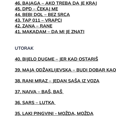
46. BAJAGA – AKO TREBA DA JE KRAJ
45. DPD – ČEKAJ ME
44. BEBI DOL – BEZ SRCA
43. TAP 011 – VRAPCI
42. ZANA – RANE
41. MAKADAM – DA MI JE ZNATI
UTORAK
40. BIJELO DUGME – JER KAD OSTARIŠ
39. MAJA ODŽAKLIJEVSKA – BUDI DOBAR KAO 
38. RANI MRAZ – JEDAN SAŠA IZ VOZA
37. NAIVA – BAŠ, BAŠ
36. SARS – LUTKA
35. LAKI PINGVINI - MOŽDA, MOŽDA