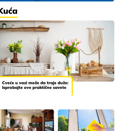
Kuća
Cveće u vazi može da traje duže:
Isprobajte ove praktične savete