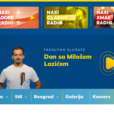
TRENUTNO SLUŠATE
Zeljko Joksimovic
Dan sa Milošem
Nije Do Mene
Lazićem
va
Stil
Beograd
Galerija
Kamere