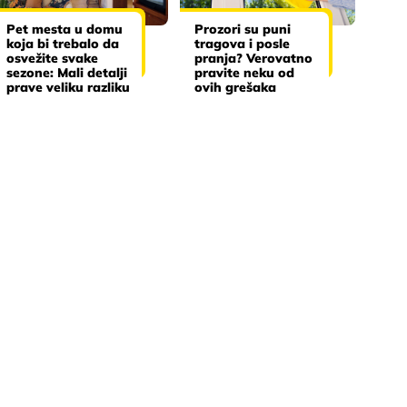
Pet mesta u domu
Prozori su puni
koja bi trebalo da
tragova i posle
osvežite svake
pranja? Verovatno
sezone: Mali detalji
pravite neku od
prave veliku razliku
ovih grešaka