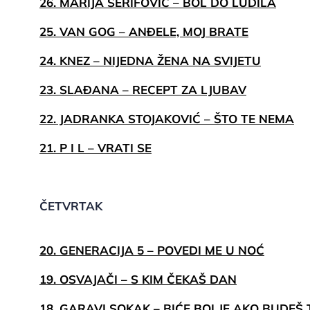
26. MARIJA ŠERIFOVIĆ – BOL DO LUDILA
25. VAN GOG – ANĐELE, MOJ BRATE
24. KNEZ – NIJEDNA ŽENA NA SVIJETU
23. SLAĐANA – RECEPT ZA LJUBAV
22. JADRANKA STOJAKOVIĆ – ŠTO TE NEMA
21. P I L – VRATI SE
ČETVRTAK
20. GENERACIJA 5 – POVEDI ME U NOĆ
19. OSVAJAČI – S KIM ČEKAŠ DAN
18. GARAVI SOKAK – BIĆE BOLJE AKO BUDEŠ 