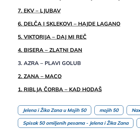
7. EKV – LJUBAV
6. DELČA I SKLEKOVI – HAJDE LAGANO
5. VIKTORIJA – DAJ MI REČ
4. BISERA – ZLATNI DAN
3. AZRA – PLAVI GOLUB
2. ZANA – MACO
1. RIBLJA ČORBA – KAD HODAŠ
Jelena i Žika Zana u Mojih 50
mojih 50
Nax
Spisak 50 omiljenih pesama - Jelena i Žika Zana