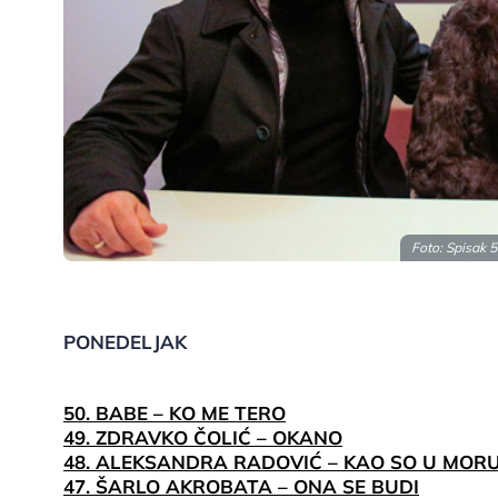
Foto: Spisak 5
PONEDELJAK
50. BABE – KO ME TERO
49. ZDRAVKO ČOLIĆ – OKANO
48. ALEKSANDRA RADOVIĆ – KAO SO U MOR
47. ŠARLO AKROBATA – ONA SE BUDI