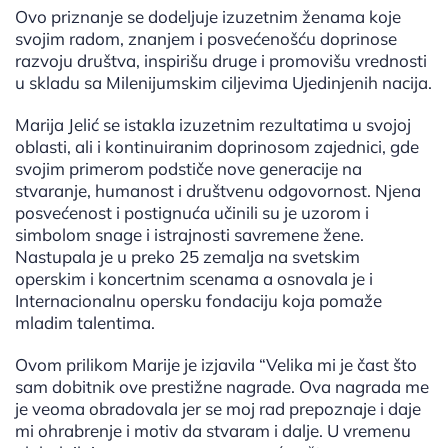
Ovo priznanje se dodeljuje izuzetnim ženama koje
svojim radom, znanjem i posvećenošću doprinose
razvoju društva, inspirišu druge i promovišu vrednosti
u skladu sa Milenijumskim ciljevima Ujedinjenih nacija.
Marija Jelić se istakla izuzetnim rezultatima u svojoj
oblasti, ali i kontinuiranim doprinosom zajednici, gde
svojim primerom podstiče nove generacije na
stvaranje, humanost i društvenu odgovornost. Njena
posvećenost i postignuća učinili su je uzorom i
simbolom snage i istrajnosti savremene žene.
Nastupala je u preko 25 zemalja na svetskim
operskim i koncertnim scenama a osnovala je i
Internacionalnu opersku fondaciju koja pomaže
mladim talentima.
Ovom prilikom Marije je izjavila “Velika mi je čast što
sam dobitnik ove prestižne nagrade. Ova nagrada me
je veoma obradovala jer se moj rad prepoznaje i daje
mi ohrabrenje i motiv da stvaram i dalje. U vremenu