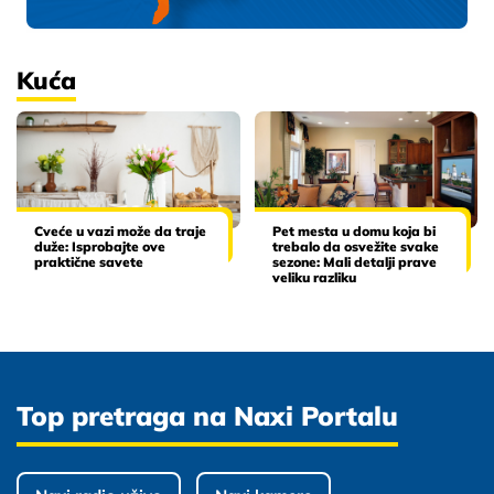
Kuća
Cveće u vazi može da traje
Pet mesta u domu koja bi
duže: Isprobajte ove
trebalo da osvežite svake
praktične savete
sezone: Mali detalji prave
veliku razliku
Top pretraga na Naxi Portalu