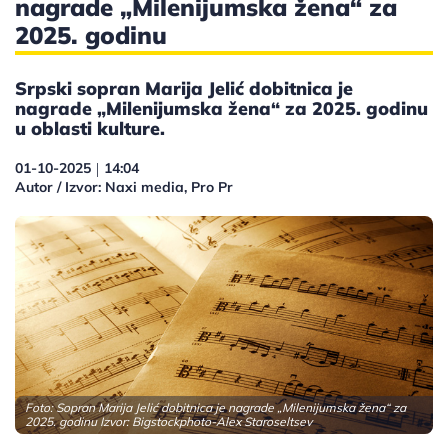
nagrade „Milenijumska žena“ za
2025. godinu
Srpski sopran Marija Jelić dobitnica je
nagrade „Milenijumska žena“ za 2025. godinu
u oblasti kulture.
01-10-2025
14:04
|
Autor / Izvor: Naxi media, Pro Pr
Foto: Sopran Marija Jelić dobitnica je nagrade „Milenijumska žena“ za
2025. godinu Izvor: Bigstockphoto-Alex Staroseltsev