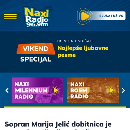
TRENUTNO SLUŠATE
Bojan Marovic
Najlepše ljubavne
Vise te nema
pesme
Sopran Marija Jelić dobitnica je