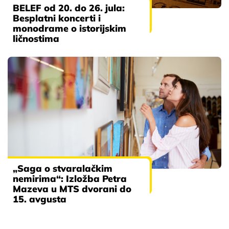
BELEF od 20. do 26. jula:
Besplatni koncerti i
monodrame o istorijskim
ličnostima
„Saga o stvaralačkim
nemirima“: Izložba Petra
Mazeva u MTS dvorani do
15. avgusta