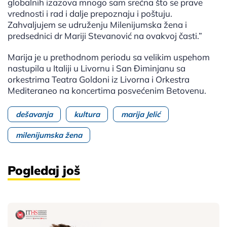
globalnih izazova mnogo sam srećna što se prave
vrednosti i rad i dalje prepoznaju i poštuju.
Zahvaljujem se udruženju Milenijumska žena i
predsednici dr Mariji Stevanović na ovakvoj časti.”
Marija je u prethodnom periodu sa velikim uspehom
nastupila u Italiji u Livornu i San Điminjanu sa
orkestrima Teatra Goldoni iz Livorna i Orkestra
Mediteraneo na koncertima posvećenim Betovenu.
dešavanja
kultura
marija Jelić
milenijumska žena
Pogledaj još