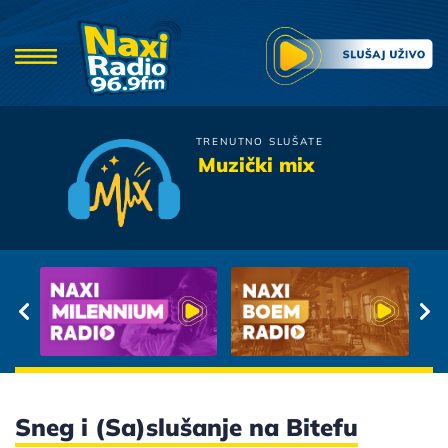
TRENUTNO SLUŠATE
Dejan Cukic
Muzički mix
Letnje Kise
Sneg i (Sa)slušanje na Bitefu