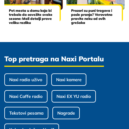
Pet mesta u domu koja bi
Prozori su puni tragova i
trebalo da osvežite svake
posle pranja? Verovatno
sezone: Mali detalji prave
pravite neku od ovih
veliku razliku
grešaka
Top pretraga na Naxi Portalu
Naxi radio uživo
Naxi kamere
Naxi Caffe radio
Naxi EX YU radio
Tekstovi pesama
Nagrade