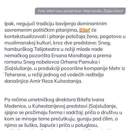
Foto: bitef-naxi-portal Izvor: Naxi media, Željka Dimić
Ipak, negujući tradiciju bavljenja dominantnim
savremenim političkim pitanjima,
Bitef
će
kontekstualizovati i pitanje položaja žena, pogotovo u
muslimanskoj kulturi, kroz dve predstave: Sneg,
hamburškog Talijateatra u režiji mlade nade
nemačkog pozorišta Ersana Mondtaga a prema
romanu Sneg nobelovca Orhana Pamuka i
(Sa)slušanje, u produkciji pozorišne kompanije Mehr iz
Teherana, u režiji jednog od vodećih reditelja
današnjice Amir Reze Kuhestanija.
Po rečima umetničkog direktora Bitefa Ivana
Medenice, u Kuhestanijevoj predstavi (Sa)slušanje,
sjajno se prožimaju forma i sadržaj: priča o društvu u
kom se mnoge teme prećutkuju, guraju pod ćilim, o
njima se šuška, šapuće i priča u poluglasu,