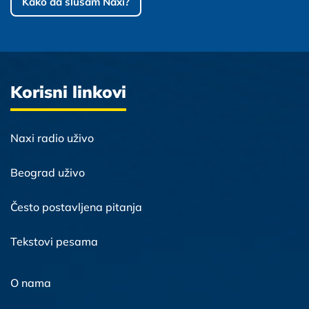
Kako da slušam Naxi?
Korisni linkovi
Naxi radio uživo
Beograd uživo
Često postavljena pitanja
Tekstovi pesama
O nama