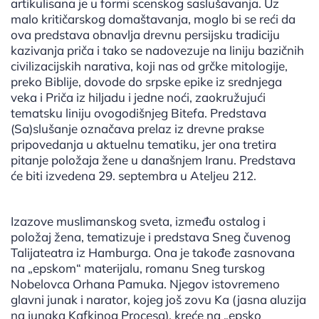
artikulisana je u formi scenskog saslušavanja. Uz
malo kritičarskog domaštavanja, moglo bi se reći da
ova predstava obnavlja drevnu persijsku tradiciju
kazivanja priča i tako se nadovezuje na liniju bazičnih
civilizacijskih narativa, koji nas od grčke mitologije,
preko Biblije, dovode do srpske epike iz srednjega
veka i Priča iz hiljadu i jedne noći, zaokružujući
tematsku liniju ovogodišnjeg Bitefa. Predstava
(Sa)slušanje označava prelaz iz drevne prakse
pripovedanja u aktuelnu tematiku, jer ona tretira
pitanje položaja žene u današnjem Iranu. Predstava
će biti izvedena 29. septembra u Ateljeu 212.
Izazove muslimanskog sveta, između ostalog i
položaj žena, tematizuje i predstava Sneg čuvenog
Talijateatra iz Hamburga. Ona je takođe zasnovana
na „epskom“ materijalu, romanu Sneg turskog
Nobelovca Orhana Pamuka. Njegov istovremeno
glavni junak i narator, kojeg još zovu Ka (jasna aluzija
na junaka Kafkinog Procesa), kreće na „epsko