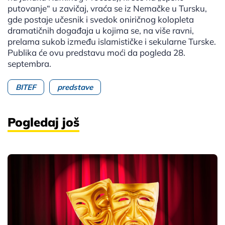
putovanje“ u zavičaj, vraća se iz Nemačke u Tursku,
gde postaje učesnik i svedok oniričnog kolopleta
dramatičnih događaja u kojima se, na više ravni,
prelama sukob između islamističke i sekularne Turske.
Publika će ovu predstavu moći da pogleda 28.
septembra.
BITEF
predstave
Pogledaj još