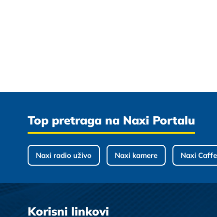
Top pretraga na Naxi Portalu
Naxi radio uživo
Naxi kamere
Naxi Caffe
Korisni linkovi