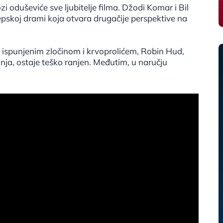
oduševiće sve ljubitelje filma. Džodi Komar i Bil
 epskoj drami koja otvara drugačije perspektive na
 ispunjenim zločinom i krvoprolićem, Robin Hud,
nja, ostaje teško ranjen. Međutim, u naručju