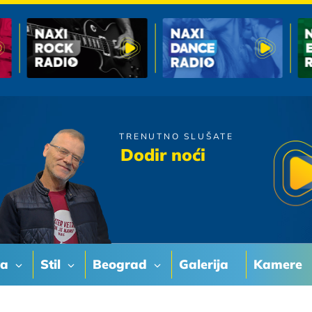
TRENUTNO SLUŠATE
Leontina
Dodir noći
Crno pa se ne vidi
va
Stil
Beograd
Galerija
Kamere