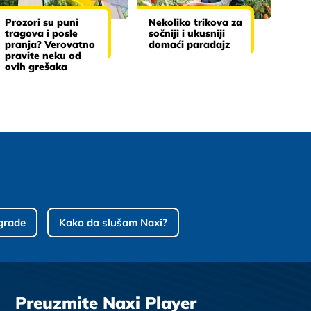
Prozori su puni
Nekoliko trikova za
tragova i posle
sočniji i ukusniji
pranja? Verovatno
domaći paradajz
pravite neku od
ovih grešaka
grade
Kako da slušam Naxi?
Preuzmite Naxi Player