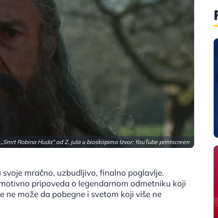
 „Smrt Robina Huda“ od 2. jula u bioskopima Izvor: YouTube printscreen
svoje mračno, uzbudljivo, finalno poglavlje.
motivno pripoveda o legendarnom odmetniku koji
e ne može da pobegne i svetom koji više ne