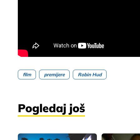
film
premijere
Robin Hud
Pogledaj još