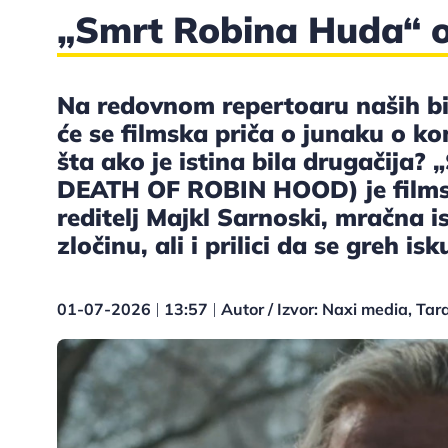
„Smrt Robina Huda“ o
Na redovnom repertoaru naših bio
će se filmska priča o junaku o ko
šta ako je istina bila drugači
DEATH OF ROBIN HOOD) je filmsk
reditelj Majkl Sarnoski, mračna 
zločinu, ali i prilici da se greh isk
01-07-2026
13:57
Autor / Izvor: Naxi media, Ta
|
|