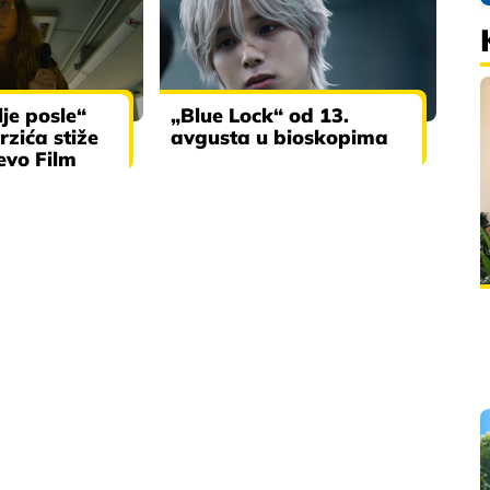
lje posle“
„Blue Lock“ od 13.
rzića stiže
avgusta u bioskopima
evo Film