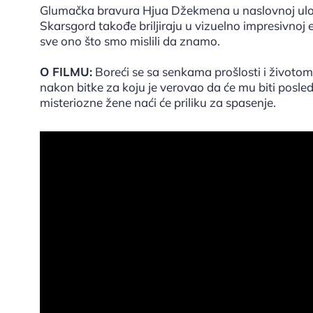
Glumačka bravura Hjua Džekmena u naslovnoj ulozi 
Skarsgord takođe briljiraju u vizuelno impresivnoj
sve ono što smo mislili da znamo.
O FILMU:
Boreći se sa senkama prošlosti i životom
nakon bitke za koju je verovao da će mu biti posled
misteriozne žene naći će priliku za spasenje.