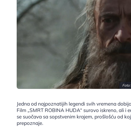
Foto:
Jedna od najpoznatijih legendi svih vremena dobija 
Film „SMRT ROBINA HUDA“ surovo iskreno, ali i e
se suočava sa sopstvenim krajem, prošlošću od koj
prepoznaje.