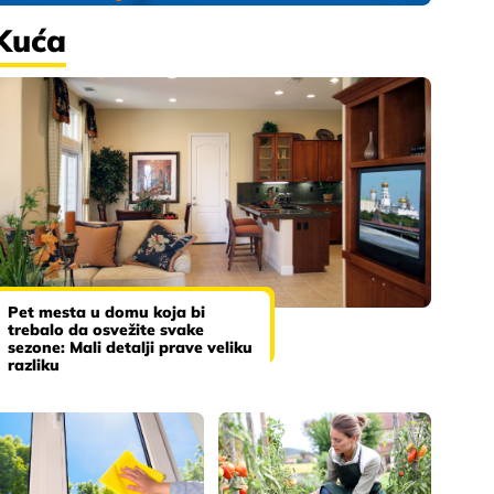
Kuća
Pet mesta u domu koja bi
trebalo da osvežite svake
sezone: Mali detalji prave veliku
razliku