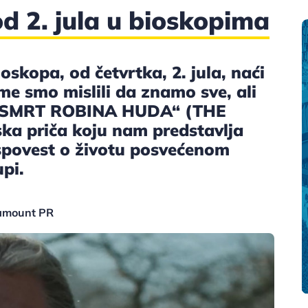
d 2. jula u bioskopima
skopa, od četvrtka, 2. jula, naći
me smo mislili da znamo sve, ali
ja? „SMRT ROBINA HUDA“ (THE
a priča koju nam predstavlja
ispovest o životu posvećenom
upi.
ramount PR