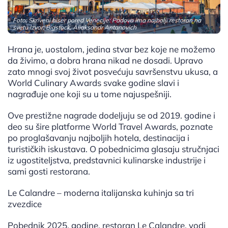
Foto: Skriveni biser pored Venecije: Padova ima najbolji restoran na
svetu Izvor: Bigstock, Aliaksandr Antanovich
Hrana je, uostalom, jedina stvar bez koje ne možemo
da živimo, a dobra hrana nikad ne dosadi. Upravo
zato mnogi svoj život posvećuju savršenstvu ukusa, a
World Culinary Awards svake godine slavi i
nagrađuje one koji su u tome najuspešniji.
Ove prestižne nagrade dodeljuju se od 2019. godine i
deo su šire platforme World Travel Awards, poznate
po proglašavanju najboljih hotela, destinacija i
turističkih iskustava. O pobednicima glasaju stručnjaci
iz ugostiteljstva, predstavnici kulinarske industrije i
sami gosti restorana.
Le Calandre – moderna italijanska kuhinja sa tri
zvezdice
Pobednik 2025. godine, restoran Le Calandre, vodi