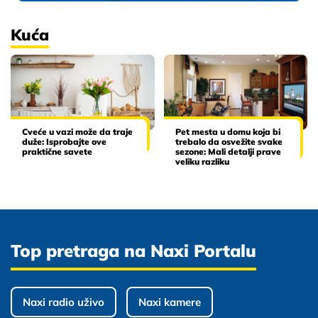
Kuća
Cveće u vazi može da traje
Pet mesta u domu koja bi
duže: Isprobajte ove
trebalo da osvežite svake
praktične savete
sezone: Mali detalji prave
veliku razliku
Top pretraga na Naxi Portalu
Naxi radio uživo
Naxi kamere