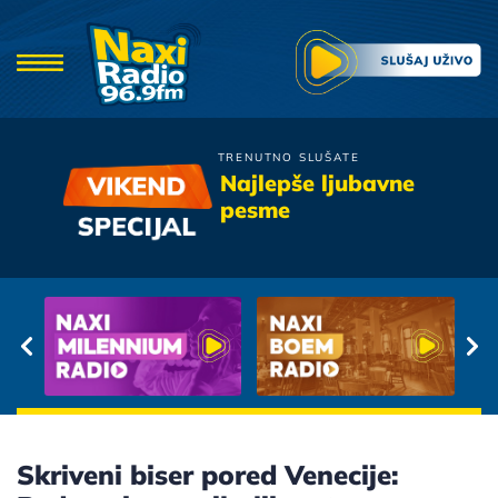
TRENUTNO SLUŠATE
Hari Mata Hari
Najlepše ljubavne
Kad Dodje Oktobar
pesme
Skriveni biser pored Venecije: