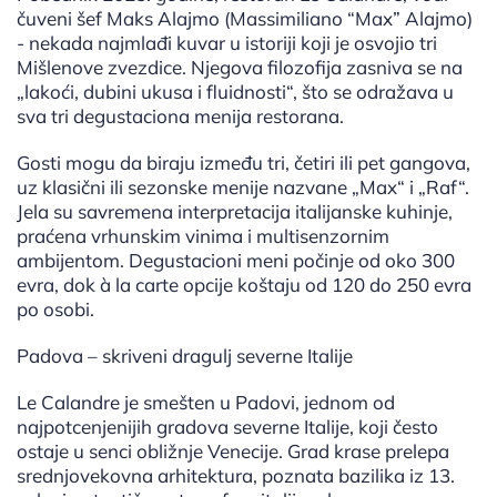
čuveni šef Maks Alajmo (Massimiliano “Max” Alajmo)
- nekada najmlađi kuvar u istoriji koji je osvojio tri
Mišlenove zvezdice. Njegova filozofija zasniva se na
„lakoći, dubini ukusa i fluidnosti“, što se odražava u
sva tri degustaciona menija restorana.
Gosti mogu da biraju između tri, četiri ili pet gangova,
uz klasični ili sezonske menije nazvane „Max“ i „Raf“.
Jela su savremena interpretacija italijanske kuhinje,
praćena vrhunskim vinima i multisenzornim
ambijentom. Degustacioni meni počinje od oko 300
evra, dok à la carte opcije koštaju od 120 do 250 evra
po osobi.
Padova – skriveni dragulj severne Italije
Le Calandre je smešten u Padovi, jednom od
najpotcenjenijih gradova severne Italije, koji često
ostaje u senci obližnje Venecije. Grad krase prelepa
srednjovekovna arhitektura, poznata bazilika iz 13.