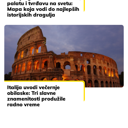
palatu i tvrđavu na svetu:
Mapa koja vodi do najlepših
istorijskih dragulja
Italija uvodi večernje
obilaske: Tri slavne
znamenitosti produžile
radno vreme