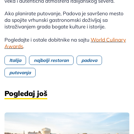
veka i autentična atmosfera italijanskog severa.
Ako planirate putovanje, Padova je savršeno mesto
da spojite vrhunski gastronomski doživljaj sa
istraživanjem grada bogate kulture i istorije.
Pogledajte i ostale dobitnike na sajtu
World Culinary
Awards
.
Italija
najbolji restoran
padova
putovanja
Pogledaj još