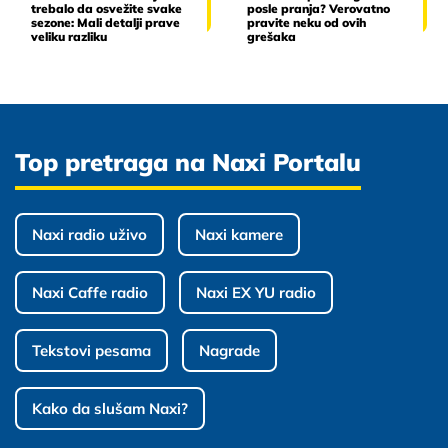
trebalo da osvežite svake
posle pranja? Verovatno
sezone: Mali detalji prave
pravite neku od ovih
veliku razliku
grešaka
Top pretraga na Naxi Portalu
Naxi radio uživo
Naxi kamere
Naxi Caffe radio
Naxi EX YU radio
Tekstovi pesama
Nagrade
Kako da slušam Naxi?