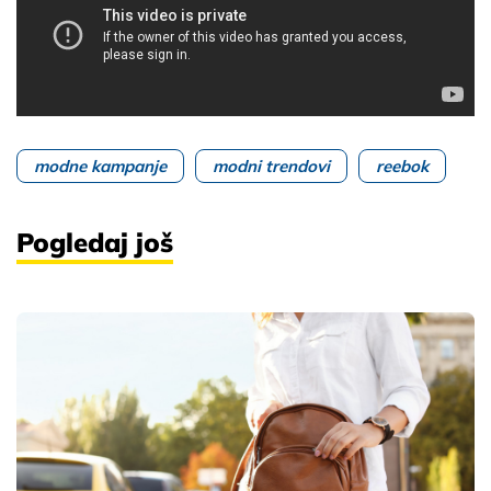
modne kampanje
modni trendovi
reebok
Pogledaj još