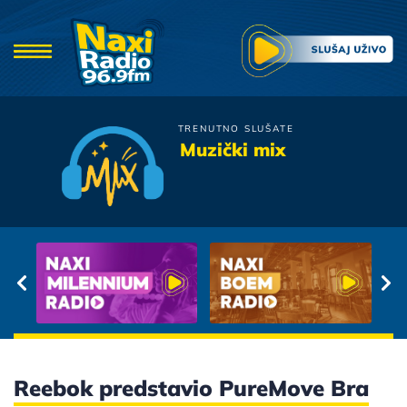
TRENUTNO SLUŠATE
Bijelo Dugme
Muzički mix
A i Ti Me Iznevjeri
Reebok predstavio PureMove Bra