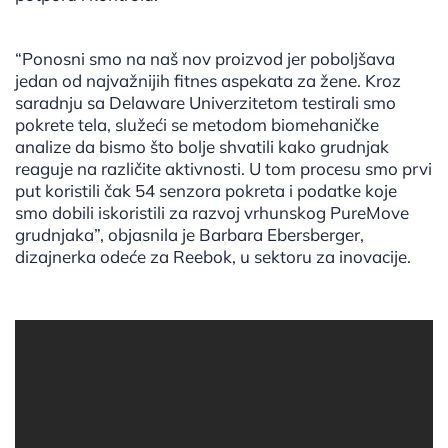
“Ponosni smo na naš nov proizvod jer poboljšava
jedan od najvažnijih fitnes aspekata za žene. Kroz
saradnju sa Delaware Univerzitetom testirali smo
pokrete tela, služeći se metodom biomehaničke
analize da bismo što bolje shvatili kako grudnjak
reaguje na različite aktivnosti. U tom procesu smo prvi
put koristili čak 54 senzora pokreta i podatke koje
smo dobili iskoristili za razvoj vrhunskog PureMove
grudnjaka”, objasnila je Barbara Ebersberger,
dizajnerka odeće za Reebok, u sektoru za inovacije.