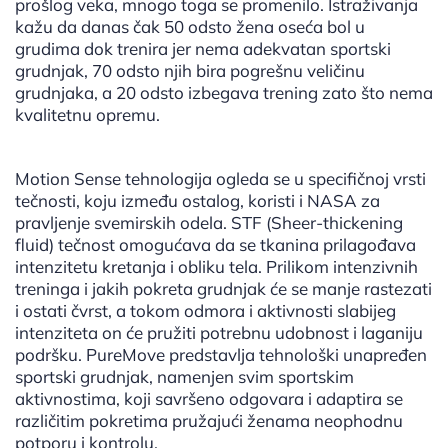
prošlog veka, mnogo toga se promenilo. Istraživanja
kažu da danas čak 50 odsto žena oseća bol u
grudima dok trenira jer nema adekvatan sportski
grudnjak, 70 odsto njih bira pogrešnu veličinu
grudnjaka, a 20 odsto izbegava trening zato što nema
kvalitetnu opremu.
Motion Sense tehnologija ogleda se u specifičnoj vrsti
tečnosti, koju između ostalog, koristi i NASA za
pravljenje svemirskih odela. STF (Sheer-thickening
fluid) tečnost omogućava da se tkanina prilagođava
intenzitetu kretanja i obliku tela. Prilikom intenzivnih
treninga i jakih pokreta grudnjak će se manje rastezati
i ostati čvrst, a tokom odmora i aktivnosti slabijeg
intenziteta on će pružiti potrebnu udobnost i laganiju
podršku. PureMove predstavlja tehnološki unapređen
sportski grudnjak, namenjen svim sportskim
aktivnostima, koji savršeno odgovara i adaptira se
različitim pokretima pružajući ženama neophodnu
potporu i kontrolu.