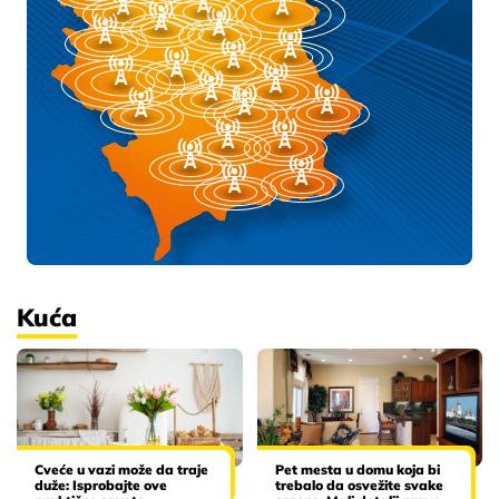
Kuća
Cveće u vazi može da traje
Pet mesta u domu koja bi
duže: Isprobajte ove
trebalo da osvežite svake