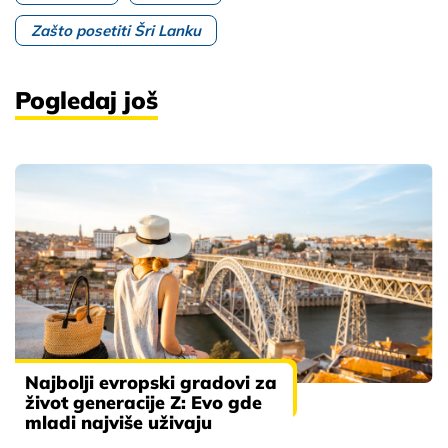
Zašto posetiti Šri Lanku
Pogledaj još
Najbolji evropski gradovi za
život generacije Z: Evo gde
mladi najviše uživaju