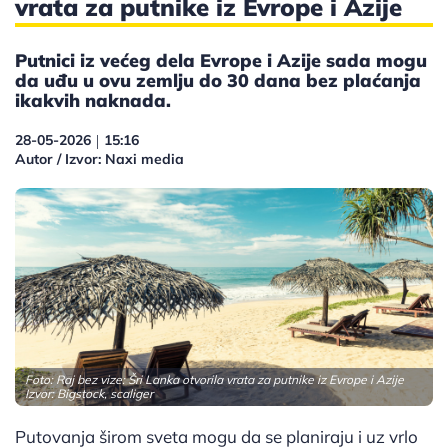
vrata za putnike iz Evrope i Azije
Putnici iz većeg dela Evrope i Azije sada mogu
da uđu u ovu zemlju do 30 dana bez plaćanja
ikakvih naknada.
28-05-2026
15:16
|
Autor / Izvor: Naxi media
Foto: Raj bez vize: Šri Lanka otvorila vrata za putnike iz Evrope i Azije
Izvor: Bigstock, scaliger
Putovanja širom sveta mogu da se planiraju i uz vrlo