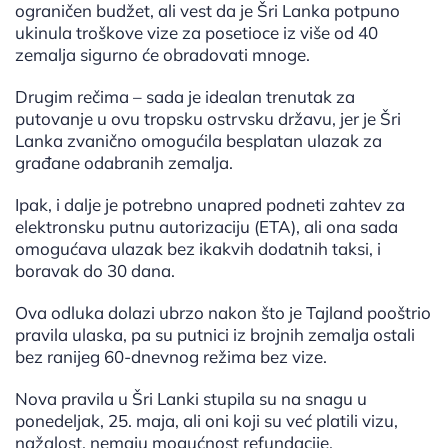
ograničen budžet, ali vest da je Šri Lanka potpuno
ukinula troškove vize za posetioce iz više od 40
zemalja sigurno će obradovati mnoge.
Drugim rečima – sada je idealan trenutak za
putovanje u ovu tropsku ostrvsku državu, jer je Šri
Lanka zvanično omogućila besplatan ulazak za
građane odabranih zemalja.
Ipak, i dalje je potrebno unapred podneti zahtev za
elektronsku putnu autorizaciju (ETA), ali ona sada
omogućava ulazak bez ikakvih dodatnih taksi, i
boravak do 30 dana.
Ova odluka dolazi ubrzo nakon što je Tajland pooštrio
pravila ulaska, pa su putnici iz brojnih zemalja ostali
bez ranijeg 60-dnevnog režima bez vize.
Nova pravila u Šri Lanki stupila su na snagu u
ponedeljak, 25. maja, ali oni koji su već platili vizu,
nažalost, nemaju mogućnost refundacije.