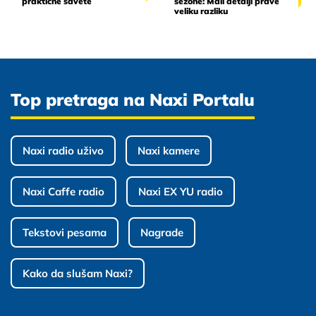
praktične savete
sezone: Mali detalji prave
veliku razliku
Top pretraga na Naxi Portalu
Naxi radio uživo
Naxi kamere
Naxi Caffe radio
Naxi EX YU radio
Tekstovi pesama
Nagrade
Kako da slušam Naxi?