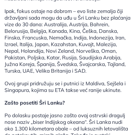
Ipak, fokus ostaje na dobrom – evo liste zemalja čiji
državljani sada mogu da uđu u Šri Lanku bez plaćanja
vize do 30 dana: Australija, Austrija, Bahrein,
Belorusija, Belgija, Kanada, Kina, Češka, Danska,
Finska, Francuska, Nemačka, Indija, Indonezija, Iran,
Izrael, Italija, Japan, Kazahstan, Kuvajt, Malezija,
Nepal, Holandija, Novi Zeland, Norveška, Oman,
Pakistan, Poljska, Katar, Rusija, Saudijska Arabija,
Južna Koreja, Španija, Švedska, Švajcarska, Tajland,
Turska, UAE, Velika Britanija i SAD.
Ovoj grupi pridružuju se i putnici iz Maldiva, Sejšela i
Singapura, kojima su ETA takse već ranije ukinute.
Zašto posetiti Šri Lanku?
Po dolasku postaje jasno zašto ovaj ostrvski dragulj
nose naziv „biser Indijskog okeana“. Šri Lanka nudi
oko 1.300 kilometara obale – od luksuznih letovališta