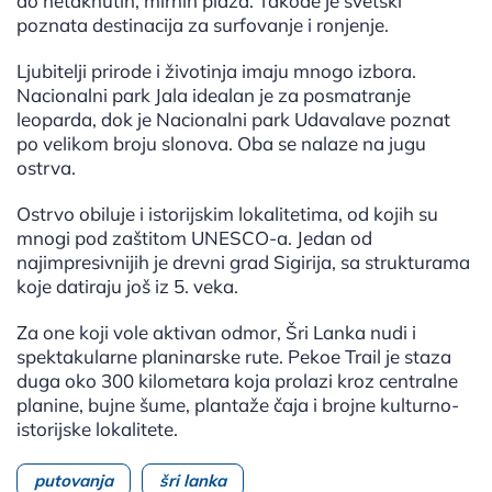
do netaknutih, mirnih plaža. Takođe je svetski
poznata destinacija za surfovanje i ronjenje.
Ljubitelji prirode i životinja imaju mnogo izbora.
Nacionalni park Jala idealan je za posmatranje
leoparda, dok je Nacionalni park Udavalave poznat
po velikom broju slonova. Oba se nalaze na jugu
ostrva.
Ostrvo obiluje i istorijskim lokalitetima, od kojih su
mnogi pod zaštitom UNESCO-a. Jedan od
najimpresivnijih je drevni grad Sigirija, sa strukturama
koje datiraju još iz 5. veka.
Za one koji vole aktivan odmor, Šri Lanka nudi i
spektakularne planinarske rute. Pekoe Trail je staza
duga oko 300 kilometara koja prolazi kroz centralne
planine, bujne šume, plantaže čaja i brojne kulturno-
istorijske lokalitete.
putovanja
šri lanka