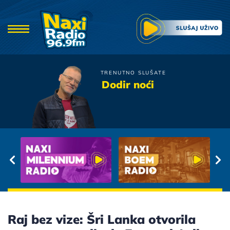
TRENUTNO SLUŠATE
Gabi Novak
Dodir noći
Pamtim Samo Sretne Dane
Raj bez vize: Šri Lanka otvorila