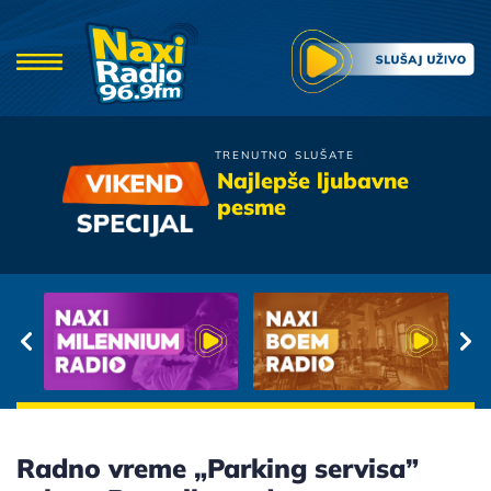
TRENUTNO SLUŠATE
Merlin
Najlepše ljubavne
Da sutis
pesme
Radno vreme „Parking servisa”