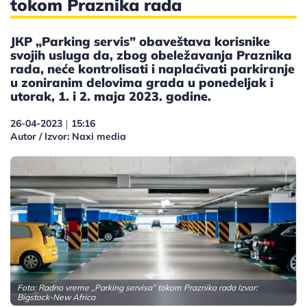
tokom Praznika rada
JКP „Parking servis” obaveštava korisnike
svojih usluga da, zbog obeležavanja Praznika
rada, neće kontrolisati i naplaćivati parkiranje
u zoniranim delovima grada u ponedeljak i
utorak, 1. i 2. maja 2023. godine.
26-04-2023
15:16
|
Autor / Izvor: Naxi media
Foto: Radno vreme „Parking servisa” tokom Praznika rada Izvor:
Bigstock-New Africa