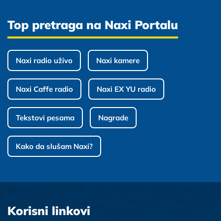
Top pretraga na Naxi Portalu
Naxi radio uživo
Naxi kamere
Naxi Caffe radio
Naxi EX YU radio
Tekstovi pesama
Nagrade
Kako da slušam Naxi?
Korisni linkovi