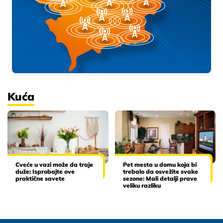
Kuća
Cveće u vazi može da traje
Pet mesta u domu koja bi
duže: Isprobajte ove
trebalo da osvežite svake
praktične savete
sezone: Mali detalji prave
veliku razliku