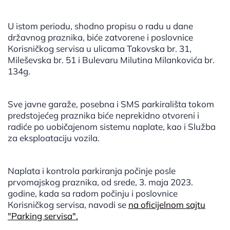
U istom periodu, shodno propisu o radu u dane
državnog praznika, biće zatvorene i poslovnice
Кorisničkog servisa u ulicama Takovska br. 31,
Mileševska br. 51 i Bulevaru Milutina Milankovića br.
134g.
Sve javne garaže, posebna i SMS parkirališta tokom
predstojećeg praznika biće neprekidno otvoreni i
radiće po uobičajenom sistemu naplate, kao i Služba
za eksploataciju vozila.
Naplata i kontrola parkiranja počinje posle
prvomajskog praznika, od srede, 3. maja 2023.
godine, kada sa radom počinju i poslovnice
Кorisničkog servisa, navodi se
na oficijelnom sajtu
"Parking servisa".