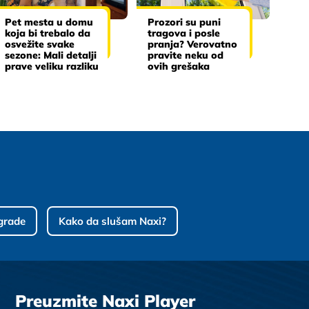
Pet mesta u domu
Prozori su puni
koja bi trebalo da
tragova i posle
osvežite svake
pranja? Verovatno
sezone: Mali detalji
pravite neku od
prave veliku razliku
ovih grešaka
grade
Kako da slušam Naxi?
Preuzmite Naxi Player