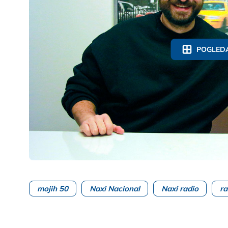
POGLEDA
mojih 50
Naxi Nacional
Naxi radio
ra