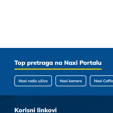
Top pretraga na Naxi Portalu
Naxi radio uživo
Naxi kamere
Naxi Caffe
Korisni linkovi