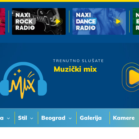
TRENUTNO SLUŠATE
Moby Dick
Muzički mix
Na Rubu Moje Usne
va
Stil
Beograd
Galerija
Kamere