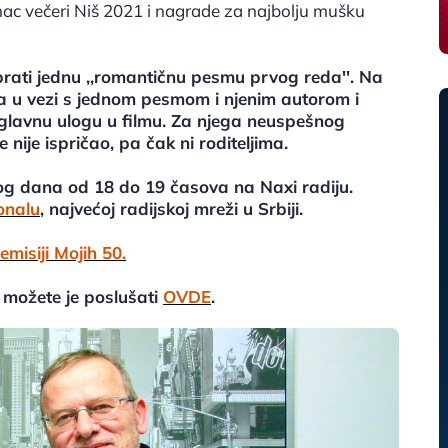
umac večeri Niš 2021 i nagrade za najbolju mušku
abrati jednu ,,romantičnu pesmu prvog reda''. Na
', a u vezi s jednom pesmom i njenim autorom i
glavnu ulogu u filmu. Za njega neuspešnog
 nije ispričao, pa čak ni roditeljima.
nog dana od 18 do 19 časova na Naxi radiju.
onalu
, najvećoj radijskoj mreži u Srbiji.
misiji Mojih 50.
, možete je poslušati
OVDE
.