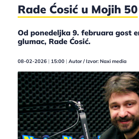
Rade Ćosić u Mojih 50
Od ponedeljka 9. februara gost em
glumac, Rade Ćosić.
08-02-2026
15:00
Autor / Izvor: Naxi media
|
|