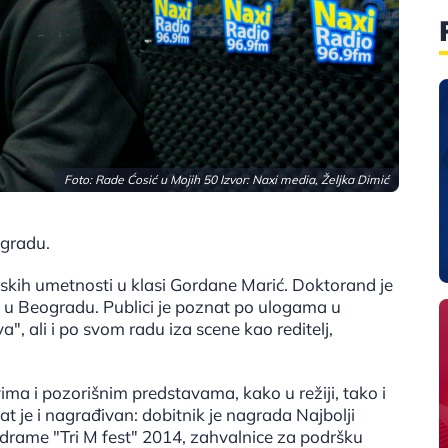
Foto: Rade Ćosić u Mojih 50 Izvor: Naxi media, Željka Dimić
ogradu.
skih umetnosti u klasi Gordane Marić. Doktorand je
a u Beogradu. Publici je poznat po ulogama u
a", ali i po svom radu iza scene kao reditelj,
vima i pozorišnim predstavama, kako u režiji, tako i
at je i nagrađivan: dobitnik je nagrada Najbolji
drame "Tri M fest" 2014, zahvalnice za podršku