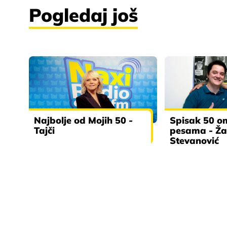
Pogledaj još
Najbolje od Mojih 50 -
Spisak 50 om
Tajči
pesama - Ža
Stevanović