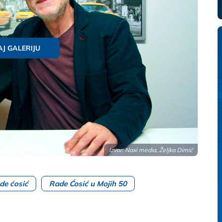
J GALERIJU
Izvor: Naxi media, Željka Dimić
de ćosić
Rade Ćosić u Mojih 50