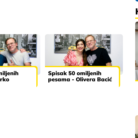
iljenih
Spisak 50 omiljenih
rko
pesama - Olivera Bacić