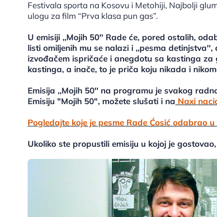
Festivala sporta na Kosovu i Metohiji, Najbolji gl
ulogu za film “Prva klasa pun gas”.
U emisiji ,,Mojih 50'' Rade će, pored ostalih, od
listi omiljenih mu se nalazi i ,,pesma detinjstva'
izvođačem ispričaće i anegdotu sa kastinga za 
kastinga, a inače, to je priča koju nikada i nikome
Emisija ,,Mojih 50'' na programu je svakog rad
Emisiju "Mojih 50", možete slušati i na
Naxi naci
Pogledajte koje je pesme Rade Ćosić odabrao u e
Ukoliko ste propustili emisiju u kojoj je gostovao