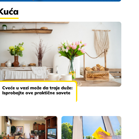
Kuća
Cveće u vazi može da traje duže:
Isprobajte ove praktične savete