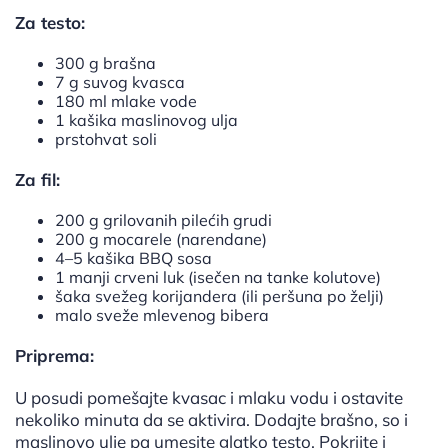
Za testo:
300 g brašna
7 g suvog kvasca
180 ml mlake vode
1 kašika maslinovog ulja
prstohvat soli
Za fil:
200 g grilovanih pilećih grudi
200 g mocarele (narendane)
4–5 kašika BBQ sosa
1 manji crveni luk (isečen na tanke kolutove)
šaka svežeg korijandera (ili peršuna po želji)
malo sveže mlevenog bibera
Priprema:
U posudi pomešajte kvasac i mlaku vodu i ostavite
nekoliko minuta da se aktivira. Dodajte brašno, so i
maslinovo ulje pa umesite glatko testo. Pokrijte i