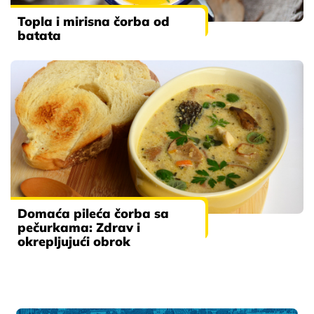
Topla i mirisna čorba od
batata
Domaća pileća čorba sa
pečurkama: Zdrav i
okrepljujući obrok