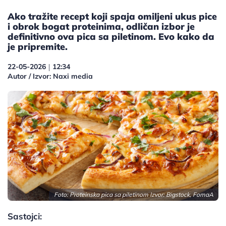
Ako tražite recept koji spaja omiljeni ukus pice
i obrok bogat proteinima, odličan izbor je
definitivno ova pica sa piletinom. Evo kako da
je pripremite.
22-05-2026
12:34
|
Autor / Izvor: Naxi media
Foto: Proteinska pica sa piletinom Izvor: Bigstock, FomaA
Sastojci: