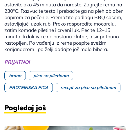
ostavite oko 45 minuta da naraste. Zagrejte rernu na
230°C. Razvucite testo i prebacite ga na pleh obložen
papirom za pečenje. Premažite podlogu BBQ sosom,
ostavljajući uzak rub. Preko rasporedite mocarelu,
zatim komade piletine i crveni luk. Pecite 12–15
minuta ili dok ivice ne postanu zlatne, a sir potpuno
rastopljen. Po vađenju iz rerne pospite svežim
korijanderom i po želji dodajte još malo bibera.
PRIJATNO!
hrana
pica sa piletinom
PROTEINSKA PICA
recept za picu sa piletinom
Pogledaj još