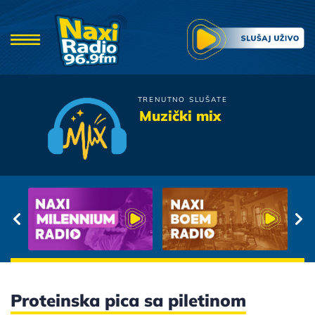
TRENUTNO SLUŠATE
Plavi Orkestar
Muzički mix
Ako Su To Samo Bile Lazi
Proteinska pica sa piletinom