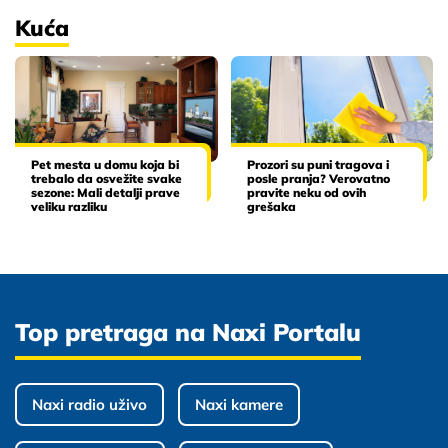
Kuća
Pet mesta u domu koja bi
Prozori su puni tragova i
trebalo da osvežite svake
posle pranja? Verovatno
sezone: Mali detalji prave
pravite neku od ovih
veliku razliku
grešaka
Top pretraga na Naxi Portalu
Naxi radio uživo
Naxi kamere