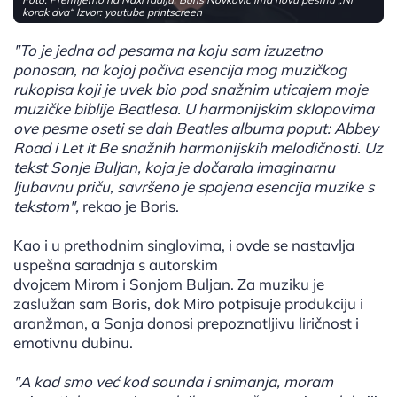
korak dva“ Izvor: youtube printscreen
"To je jedna od pesama na koju sam izuzetno
ponosan, na kojoj počiva esencija mog muzičkog
rukopisa koji je uvek bio pod snažnim uticajem moje
muzičke biblije Beatlesa. U harmonijskim sklopovima
ove pesme oseti se dah Beatles albuma poput: Abbey
Road i Let it Be snažnih harmonijskih melodičnosti. Uz
tekst Sonje Buljan, koja je dočarala imaginarnu
ljubavnu priču, savršeno je spojena esencija muzike s
tekstom",
rekao je Boris.
Kao i u prethodnim singlovima, i ovde se nastavlja
uspešna saradnja s autorskim
dvojcem Mirom i Sonjom Buljan. Za muziku je
zaslužan sam Boris, dok Miro potpisuje produkciju i
aranžman, a Sonja donosi prepoznatljivu liričnost i
emotivnu dubinu.
"A kad smo već kod sounda i snimanja, moram