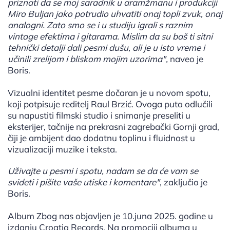
priznati da se moj saradnik u aramžmanu i produkciji
Miro Buljan jako potrudio uhvatiti onaj topli zvuk, onaj
analogni. Zato smo se i u studiju igrali s raznim
vintage efektima i gitarama. Mislim da su baš ti sitni
tehnički detalji dali pesmi dušu, ali je u isto vreme i
učinili zrelijom i bliskom mojim uzorima",
naveo je
Boris.
Vizualni identitet pesme dočaran je u novom spotu,
koji potpisuje reditelj Raul Brzić. Ovoga puta odlučili
su napustiti filmski studio i snimanje preseliti u
eksterijer, tačnije na prekrasni zagrebački Gornji grad,
čiji je ambijent dao dodatnu toplinu i fluidnost u
vizualizaciji muzike i teksta.
Uživajte u pesmi i spotu, nadam se da će vam se
svideti i pišite vaše utiske i komentare"
, zaključio je
Boris.
Album Zbog nas objavljen je 10.juna 2025. godine u
izdanju Croatia Records. Na promociji albuma u