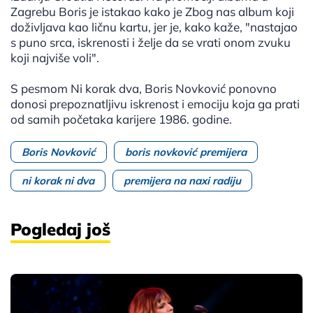
Zagrebu Boris je istakao kako je Zbog nas album koji
doživljava kao ličnu kartu, jer je, kako kaže, "nastajao
s puno srca, iskrenosti i želje da se vrati onom zvuku
koji najviše voli".
S pesmom Ni korak dva, Boris Novković ponovno
donosi prepoznatljivu iskrenost i emociju koja ga prati
od samih početaka karijere 1986. godine.
Boris Novković
boris novković premijera
ni korak ni dva
premijera na naxi radiju
Pogledaj još