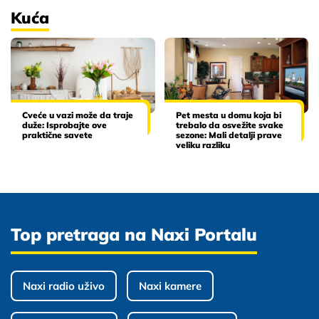
Kuća
Cveće u vazi može da traje
Pet mesta u domu koja bi
duže: Isprobajte ove
trebalo da osvežite svake
praktične savete
sezone: Mali detalji prave
veliku razliku
Top pretraga na Naxi Portalu
Naxi radio uživo
Naxi kamere