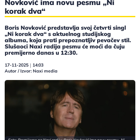
Novković ima novu pesmu „Ni
korak dva“
Boris Novković predstavlja svoj četvrti singl
„Ni korak dva“ s aktuelnog studijskog
albuma, koja prati prepoznatljiv pevačev stil.
Slušaoci Naxi radija pesmu će moći da čuju
premijerno danas u 12:30.
17-11-2025
14:03
|
Autor / Izvor: Naxi media
Foto: Premijerno na Naxi radiju: Boris Novković ima novu pesmu „Ni