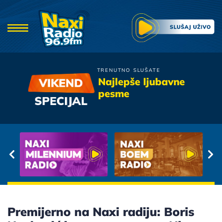
TRENUTNO SLUŠATE
Sergej Cetkovic
Najlepše ljubavne
Pola Moga Svijeta
pesme
Premijerno na Naxi radiju: Boris