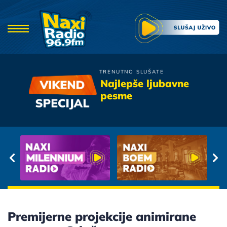
TRENUTNO SLUŠATE
Petar Graso
Najlepše ljubavne
Kada Krenu Vlakovi
pesme
Premijerne projekcije animirane