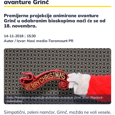
avanture Grinč
Premijerne projekcije animirane avanture
Grinč u odabranim bioskopima naći će se od
18. novembra.
14-11-2018
15:30
|
Autor / Izvor: Naxi media-Taramount PR
Foto: Premijerne projekcije animirane avanture Grinč Izvor:
Bigstock-
mikeledray
Simpatični, zeleni namćor, Grinč, možda ne voli vesele,