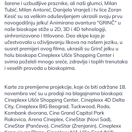
šarene i uzbudljive praznike, ali naši glumci, Milan
Tubić, Milan Antonić, Danijela Vranješ i tv lice Zoran
Kesić su sa velikim oduševljenjem ukrasili svoju prvu
novogodišnju jelku! Animirana avantura "GRINČ" u
naše bioskope stiže u 2D, 3D i 4D tehnologiji,
sinhronizovano i titlovano. Deo ekipe koja je
učestvovala u oživljavanju likova na našem jeziku, u
susret premijeri ovog filma, ukrasili su Grinč jelku u
holu bioskopa Cineplexx Ušće Shopping Center i
svima poželeli mnogo sreće, zdravlja i toplih trenutaka
i veselih provoda u bioskopima.
Karte za premijerne projekcije, koje će biti održane 18.
novembra već su u prodaji na blagajnama bioskopa:
Cineplexx Ušće Shopping Center, Cineplexx 4D Delta
City, Cineplexx BIG Beograd, Tuckwood, Roda,
Kombank dvorana, Cine Grand Capitol Park
Rakovica, Arena Cineplex, CineStar (Novi Sad),
CineStar (Pančevo), CineStar (Zrenjanin), Cineplexx