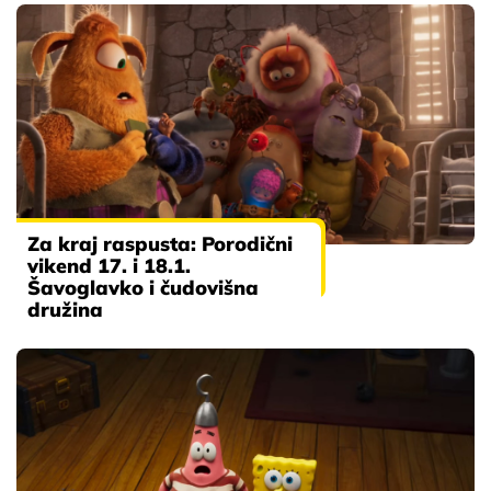
Za kraj raspusta: Porodični
vikend 17. i 18.1.
Šavoglavko i čudovišna
družina