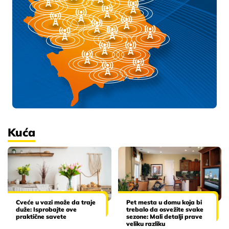
Kuća
Cveće u vazi može da traje
Pet mesta u domu koja bi
duže: Isprobajte ove
trebalo da osvežite svake
praktične savete
sezone: Mali detalji prave
veliku razliku