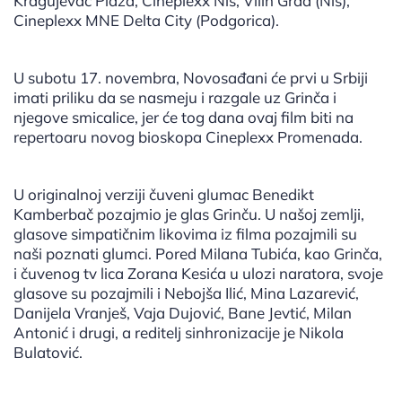
Kragujevac Plaza, Cineplexx Niš, Vilin Grad (Niš),
Cineplexx MNE Delta City (Podgorica).
U subotu 17. novembra, Novosađani će prvi u Srbiji
imati priliku da se nasmeju i razgale uz Grinča i
njegove smicalice, jer će tog dana ovaj film biti na
repertoaru novog bioskopa Cineplexx Promenada.
U originalnoj verziji čuveni glumac Benedikt
Kamberbač pozajmio je glas Grinču. U našoj zemlji,
glasove simpatičnim likovima iz filma pozajmili su
naši poznati glumci. Pored Milana Tubića, kao Grinča,
i čuvenog tv lica Zorana Kesića u ulozi naratora, svoje
glasove su pozajmili i Nebojša Ilić, Mina Lazarević,
Danijela Vranješ, Vaja Dujović, Bane Jevtić, Milan
Antonić i drugi, a reditelj sinhronizacije je Nikola
Bulatović.