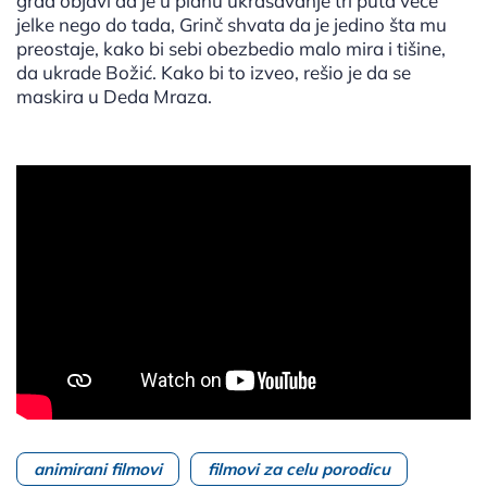
grad objavi da je u planu ukrašavanje tri puta veće
jelke nego do tada, Grinč shvata da je jedino šta mu
preostaje, kako bi sebi obezbedio malo mira i tišine,
da ukrade Božić. Kako bi to izveo, rešio je da se
maskira u Deda Mraza.
animirani filmovi
filmovi za celu porodicu