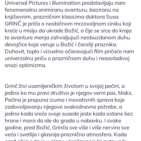
Universal Pictures i Illumination predstavljaju nam
fenomenalnu animiranu avanturu, baziranu na
književnim, prazničnim klasicima doktora Susa.
GRINČ je priča o neobičnom mrzovoljnom ciniku koji
kreće u misiju da ukrade Božić, a čije se srce do kraja
te avanture menja zahvaljujući neobuzdanom duhu
devojčice koja veruje u Božić i čaroliji praznika.
Duhovit, toplo i vizuelno očaravajući film pričaće nam
univerzalnu priču o prazničnom duhu i nesavladivoj
snazi optimizma.
Grinč živi usamljeničkim životom u svojoj pećini, a
jedino ko mu pravi društvo je njegov verni pas, Maks.
Pećina je prepuna izuma i inovativnih sprava koje
zadovoljavanju njegove svakodnevne potrebe, a
jedino kada sreće svoje susede jeste kada ostane bez
hrane i mora da ide do grada u nabavku. I svake
godine, pred Božić, Grinča sve više i više nervira sve
veća i svetlija i glasnija praznična atmosfera. Kada