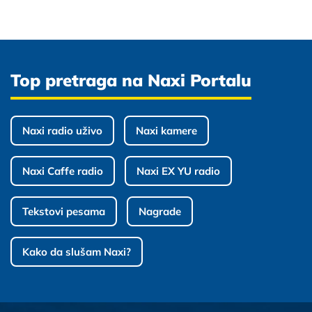
Top pretraga na Naxi Portalu
Naxi radio uživo
Naxi kamere
Naxi Caffe radio
Naxi EX YU radio
Tekstovi pesama
Nagrade
Kako da slušam Naxi?