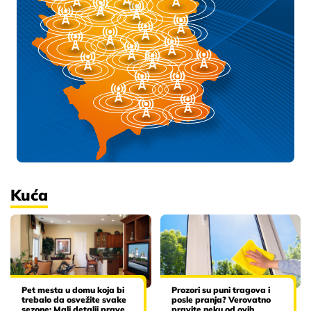
Kuća
Pet mesta u domu koja bi
Prozori su puni tragova i
trebalo da osvežite svake
posle pranja? Verovatno
sezone: Mali detalji prave
pravite neku od ovih