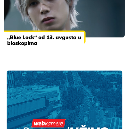
„Blue Lock“ od 13. avgusta u
bioskopima