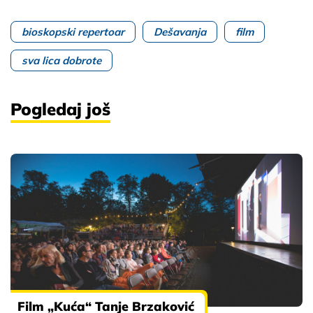
bioskopski repertoar
Dešavanja
film
sva lica dobrote
Pogledaj još
Film „Kuća“ Tanje Brzaković