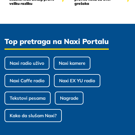
veliku razliku
grešaka
Top pretraga na Naxi Portalu
Naxi radio uživo
Naxi kamere
Naxi Caffe radio
Naxi EX YU radio
Tekstovi pesama
Nagrade
Kako da slušam Naxi?