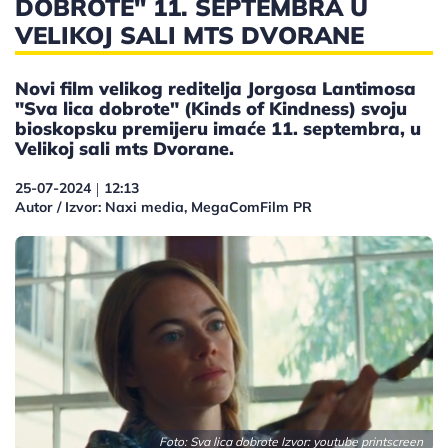
DOBROTE" 11. SEPTEMBRA U
VELIKOJ SALI MTS DVORANE
Novi film velikog reditelja Jorgosa Lantimosa
"Sva lica dobrote" (Kinds of Kindness) svoju
bioskopsku premijeru imaće 11. septembra, u
Velikoj sali mts Dvorane.
25-07-2024
12:13
|
Autor / Izvor: Naxi media, MegaComFilm PR
Foto: Sva lica dobrote Izvor: youtube printscreen