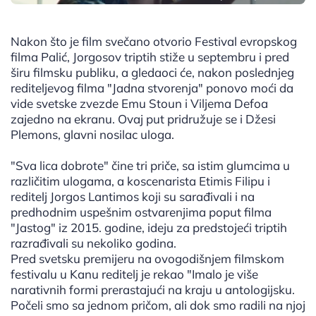
Nakon što je film svečano otvorio Festival evropskog
filma Palić, Jorgosov triptih stiže u septembru i pred
širu filmsku publiku, a gledaoci će, nakon poslednjeg
rediteljevog filma "Jadna stvorenja" ponovo moći da
vide svetske zvezde Emu Stoun i Viljema Defoa
zajedno na ekranu. Ovaj put pridružuje se i Džesi
Plemons, glavni nosilac uloga.
"Sva lica dobrote" čine tri priče, sa istim glumcima u
različitim ulogama, a koscenarista Etimis Filipu i
reditelj Jorgos Lantimos koji su sarađivali i na
predhodnim uspešnim ostvarenjima poput filma
"Jastog" iz 2015. godine, ideju za predstojeći triptih
razrađivali su nekoliko godina.
Pred svetsku premijeru na ovogodišnjem filmskom
festivalu u Kanu reditelj je rekao "Imalo je više
narativnih formi prerastajući na kraju u antologijsku.
Počeli smo sa jednom pričom, ali dok smo radili na njoj