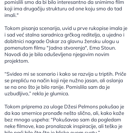
pomislili smo da bi bilo interesantno da snimimo film
koji ima drugačiju strukturu od one koju smo do tad
imali."
Tokom pisanja scenarija, uvid u prve rukopise imala je
i sad već stalna saradnica grčkog reditelja, a ujedno i
dobitnici nagrade Oskar za glavnu žensku ulogu u
pomenutom filmu "Jadna stvorenja", Ema Stoun.
Navodi da je bila oduševljena njegovim novim
projektom.
“Svideo mi se scenario i kako se razvija u triptih. Priče
se prepliću na način koji nije nužno jasan, ali oslanja
se na ono što je bilo ranije. Pomislila sam da je
uzbudljivo,” rekla je glumica.
Tokom priprema za uloge Džesi Pelmons pokušao je
da kao smernice pronađe nešto slično, ali, kako kaže
bez mnogo uspeha: “Pokušavao sam da pogledam
neke filmove, kao pronalazak inspiracije, ali teško je
bilo naći bilo šta što je blisko ovom svetu.”