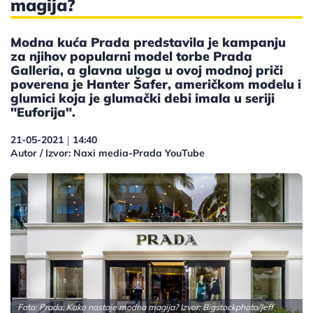
magija?
Modna kuća Prada predstavila je kampanju
za njihov popularni model torbe Prada
Galleria, a glavna uloga u ovoj modnoj priči
poverena je Hanter Šafer, američkom modelu i
glumici koja je glumački debi imala u seriji
"Euforija".
21-05-2021
14:40
|
Autor / Izvor: Naxi media-Prada YouTube
Foto: Prada: Kako nastaje modna magija? Izvor: Bigstockphoto/Jeff