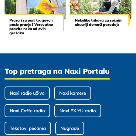
Prozori su puni tragova i
Nekoliko trikova za sočniji i
posle pranja? Verovatno
ukusniji domaći paradajz
pravite neku od ovih
grešaka
Top pretraga na Naxi Portalu
Naxi radio uživo
Naxi kamere
Naxi Caffe radio
Naxi EX YU radio
Tekstovi pesama
Nagrade