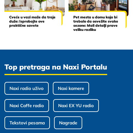
Cveće u vazi može da traje
Pet mesta u domu koja bi
duže: Isprobajte ove
trebalo da osvežite svake
praktične savete
sezone: Mali detalji prave
veliku razliku
Top pretraga na Naxi Portalu
Naxi radio uživo
Naxi kamere
Naxi Caffe radio
Naxi EX YU radio
Tekstovi pesama
Nagrade