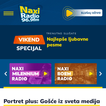
TRENUTNO SLUŠATE
Djavoli
Najlepše ljubavne
Dani Ljubavi
pesme
Portret plus: Gošće iz sveta medija