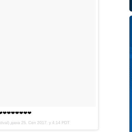
❤️❤️❤️❤️❤️❤️❤️❤️
tival) дана 25. Сеп 2017. у 4:14 PDT