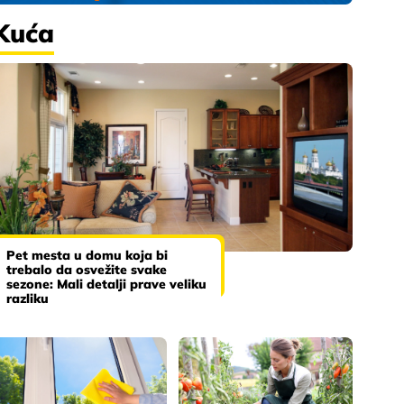
Kuća
Pet mesta u domu koja bi
trebalo da osvežite svake
sezone: Mali detalji prave veliku
razliku