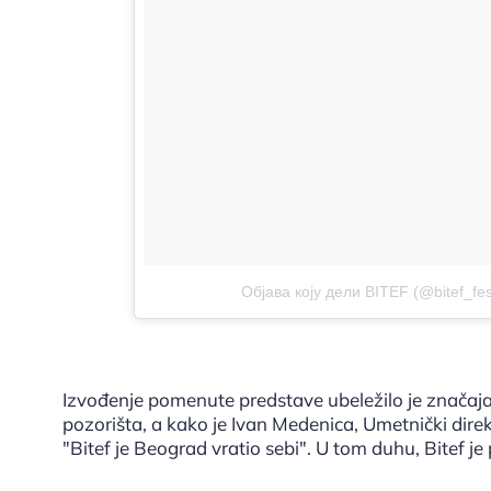
Објава коју дели BITEF (@bitef_fest
Izvođenje pomenute predstave ubeležilo je značaj
pozorišta, a kako je Ivan Medenica, Umetnički dire
"Bitef je Beograd vratio sebi". U tom duhu, Bitef 