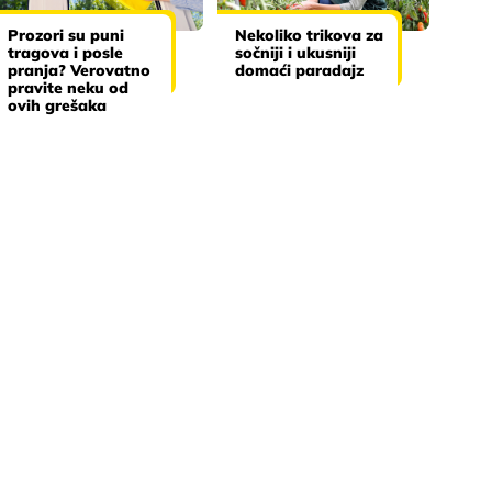
Prozori su puni
Nekoliko trikova za
tragova i posle
sočniji i ukusniji
pranja? Verovatno
domaći paradajz
pravite neku od
ovih grešaka