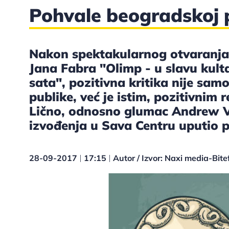
Pohvale beogradskoj p
Nakon spektakularnog otvaranja 
Jana Fabra "Olimp - u slavu kult
sata", pozitivna kritika nije sa
publike, već je istim, pozitivnim 
Lično, odnosno glumac Andrew Va
izvođenja u Sava Centru uputio p
28-09-2017
17:15
Autor / Izvor: Naxi media-Bite
|
|