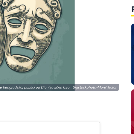
e beogradskoj publici od Dionisa lično Izvor:
Bigstockphoto-MoreVector