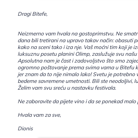
Dragi Bitefe,
Neizmerno vam hvala na gostoprimstvu. Ne smatr
dana bili tretirani na upravo takav način: obasuti 
kako na sceni tako i iza nje. Vaš moćni tim koji je i
luksuznu posetu planini Olimp, zaslužuje svu našu l
Apsolutna nam je čast i zadovoljstvo što smo zajedn
ogromno poštovanje prema svima vama u Bitefu ko
jer znam da to nije nimalo lako! Svetu je potrebno v
bedeme savremene umetnosti. Bili ste neodoljivi, lud
Želim vam svu sreću u nastavku festivala.
Ne zaboravite da pijete vino i da se ponekad malo p
Hvala vam za sve,
Dionis