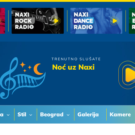
TRENUTNO SLUŠATE
Hari Mata Hari
Noć uz Naxi
Hej Kako Si
va
Stil
Beograd
Galerija
Kamere