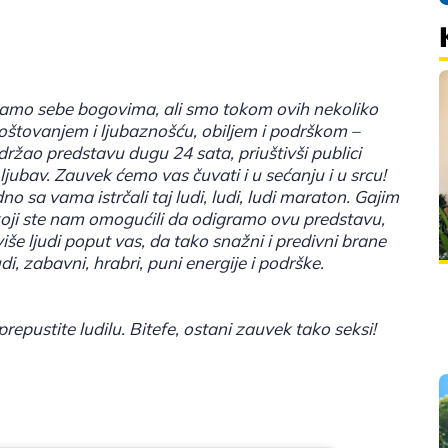
amo sebe bogovima, ali smo tokom ovih nekoliko
poštovanjem i ljubaznošću, obiljem i podrškom –
zdržao predstavu dugu 24 sata, priuštivši publici
jubav. Zauvek ćemo vas čuvati i u sećanju i u srcu!
o sa vama istrčali taj ludi, ludi, ludi maraton. Gajim
ji ste nam omogućili da odigramo ovu predstavu,
iše ljudi poput vas, da tako snažni i predivni brane
i, zabavni, hrabri, puni energije i podrške.
repustite ludilu. Bitefe, ostani zauvek tako seksi!