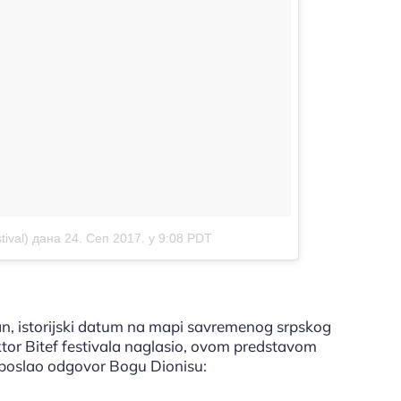
ival)
дана 24. Сеп 2017. у 9:08 PDT
an, istorijski datum na mapi savremenog srpskog
ktor Bitef festivala naglasio, ovom predstavom
je poslao odgovor Bogu Dionisu: