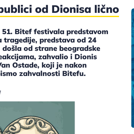
ublici od Dionisa lično
51. Bitef festivala predstavom
a tragedije, predstava od 24
mo došla od strane beogradske
reakcijama, zahvalio i Dionis
n Ostade, koji je nakon
ismo zahvalnosti Bitefu.
f