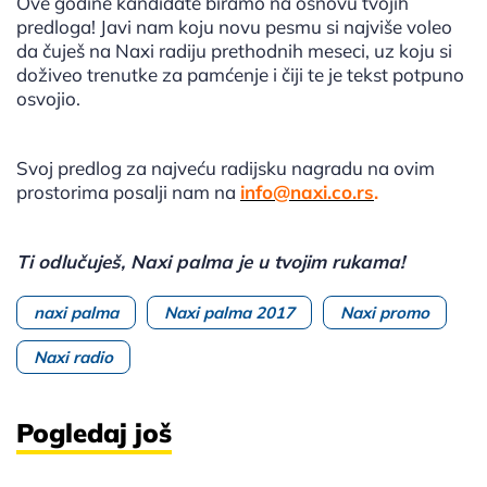
Ove godine kandidate biramo na osnovu tvojih
predloga! Javi nam koju novu pesmu si najviše voleo
da čuješ na Naxi radiju prethodnih meseci, uz koju si
doživeo trenutke za pamćenje i čiji te je tekst potpuno
osvojio.
Svoj predlog za najveću radijsku nagradu na ovim
prostorima posalji nam na
info@naxi.co.rs
.
Ti odlučuješ, Naxi palma je u tvojim rukama!
naxi palma
Naxi palma 2017
Naxi promo
Naxi radio
Pogledaj još