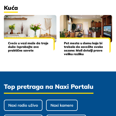
Kuća
Cveće u vazi može da traje
Pet mesta u domu koja bi
duže: Isprobajte ove
trebalo da osvežite svake
praktične savete
sezone: Mali detalji prave
veliku razliku
Top pretraga na Naxi Portalu
Naxi radio uživo
Naxi kamere