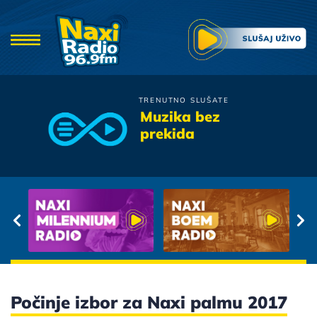
TRENUTNO SLUŠATE
Moby Dick
Muzika bez
Hotelska Soba
prekida
Počinje izbor za Naxi palmu 2017