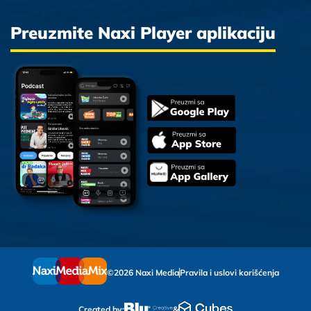
Preuzmite Naxi Player aplikaciju
©2026 Naxi Media
Pravila i uslovi korišćenja
Created by:
&