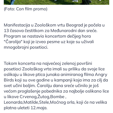
(Foto: Con film promo)
Manifestacija u Zoološkom vrtu Beograd je počela u
13 časova čestitkom za Međunarodni dan sreće.
Program se nastavio koncertom dečijeg hora
"Čarolija" koji je izveo pesme uz koje su uživali
mnogobrojni posetioci.
Tokom koncerta na najvećeoj zelenoj površini
posetioci Zoološkog vrta imali su priliku da svoje lice
oslikaju u likove ptica junaka animiranog filma Angry
Birds koji su ove godine u kampanji koja ima za cilj da
svet učini boljim. Čaroliju dana sreće učinilo je još
većom proglašenje pobednika za najbolje oslikano lice
u likove Crvenog,Žutog,Bombe ,
Leonarda,Matilde,Stele,Moćnog orla, koji će na velika
platna uleteti 12.maja.