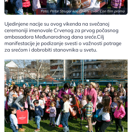
Foto: Petar Strugar kao Crveni Izvor: Con film promo
Ujedinjene nacije su ovog vikenda na svečanoj
ceremoniji imenovale Crvenog za prvog počasnog
ambasadora Međunarodnog dana sreće.Cilj
manifestacije je podizanje svesti o važnosti potrage
za srećom i dobrobiti stanovnika u svetu.