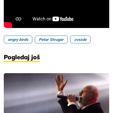
angry birds
Petar Strugar
zvezde
Pogledaj još