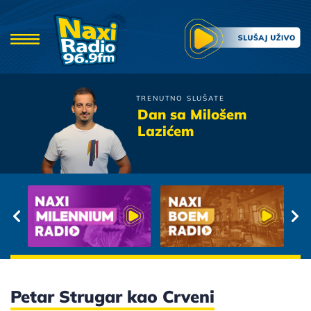
TRENUTNO SLUŠATE
Piloti
Dan sa Milošem
Cini mi se da
Lazićem
Petar Strugar kao Crveni