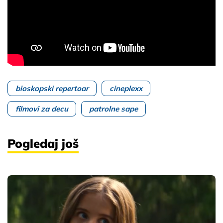
bioskopski repertoar
cineplexx
filmovi za decu
patrolne sape
Pogledaj još