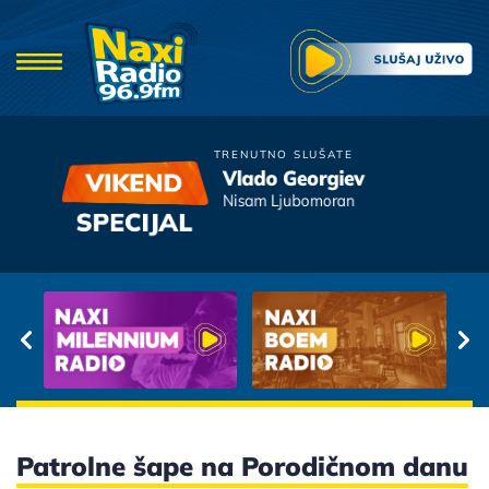
TRENUTNO SLUŠATE
Vlado Georgiev
Najlepše ljubavne
Nisam Ljubomoran
pesme
Patrolne šape na Porodičnom danu