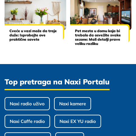
Cveće u vazi može da traje
Pet mesta u domu koja bi
duže: Isprobajte ove
trebalo da osvežite svake
praktične savete
sezone: Mali detalji prave
veliku razliku
Top pretraga na Naxi Portalu
Naxi radio uživo
Naxi kamere
Naxi Caffe radio
Naxi EX YU radio