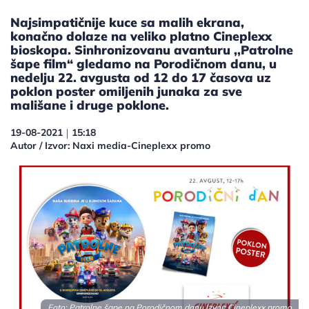
Najsimpatičnije kuce sa malih ekrana,
konačno dolaze na veliko platno Cineplexx
bioskopa. Sinhronizovanu avanturu ,,Patrolne
šape film“ gledamo na Porodičnom danu, u
nedelju 22. avgusta od 12 do 17 časova uz
poklon poster omiljenih junaka za sve
mališane i druge poklone.
19-08-2021
15:18
|
Autor / Izvor: Naxi media-Cineplexx promo
Foto: Patrolne šape na Porodičnom danu Izvor: Cineplexx promo