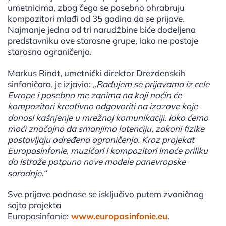
umetnicima, zbog čega se posebno ohrabruju
kompozitori mlađi od 35 godina da se prijave.
Najmanje jedna od tri narudžbine biće dodeljena
predstavniku ove starosne grupe, iako ne postoje
starosna ograničenja.
Markus Rindt, umetnički direktor Drezdenskih
sinfoničara, je izjavio:
„Radujem se prijavama iz cele
Evrope i posebno me zanima na koji način će
kompozitori kreativno odgovoriti na izazove koje
donosi kašnjenje u mrežnoj komunikaciji. Iako ćemo
moći značajno da smanjimo latenciju, zakoni fizike
postavljaju određena ograničenja. Kroz projekat
Europasinfonie, muzičari i kompozitori imaće priliku
da istraže potpuno nove modele panevropske
saradnje.“
Sve prijave podnose se isključivo putem zvaničnog
sajta projekta
Europasinfonie:
www.europasinfonie.eu
.