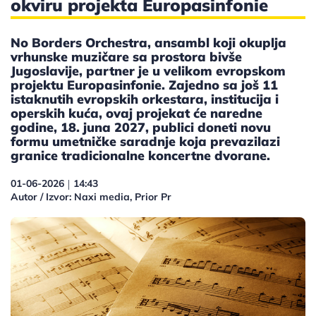
okviru projekta Europasinfonie
No Borders Orchestra, ansambl koji okuplja
vrhunske muzičare sa prostora bivše
Jugoslavije, partner je u velikom evropskom
projektu Europasinfonie. Zajedno sa još 11
istaknutih evropskih orkestara, institucija i
operskih kuća, ovaj projekat će naredne
godine, 18. juna 2027, publici doneti novu
formu umetničke saradnje koja prevazilazi
granice tradicionalne koncertne dvorane.
01-06-2026
14:43
|
Autor / Izvor: Naxi media, Prior Pr