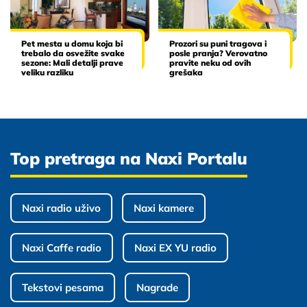
Pet mesta u domu koja bi
Prozori su puni tragova i
trebalo da osvežite svake
posle pranja? Verovatno
sezone: Mali detalji prave
pravite neku od ovih
veliku razliku
grešaka
Top pretraga na Naxi Portalu
Naxi radio uživo
Naxi kamere
Naxi Caffe radio
Naxi EX YU radio
Tekstovi pesama
Nagrade