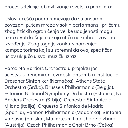
Proces selekcije, objavljivanje i svetska premijera:
Uslovi učešća podrazumevaju da su ansambli
povezani putem mreže visokih performansi, pri čemu
zbog fizičkih ograničenja velike udaljenosti mogu
uzrokovati kašnjenja koja utiču na sinhronizovano
izvođenje. Zbog toga je konkurs namenjen
kompozitorima koji su spremni da ovaj specifičan
uslov uključe u svoj muzički izraz.
Pored No Borders Orchestra u projektu jos
ucestvuju: renomirani evropski ansambli i institucije:
Dresdner Sinfoniker (Nemačka), Athens State
Orchestra (Grčka), Brussels Philharmonic (Belgija),
Estonian National Symphony Orchestra (Estonija), No
Borders Orchestra (Srbija), Orchestra Sinfonica di
Milano (Italija), Orquesta Sinfónica de Madrid
(Španija), Pannon Philharmonic (Mađarska), Sinfonia
Varsovia (Poljska), Mozarteum Lab Choir Salzburg
(Austrija), Czech Philharmonic Choir Brno (Češka),