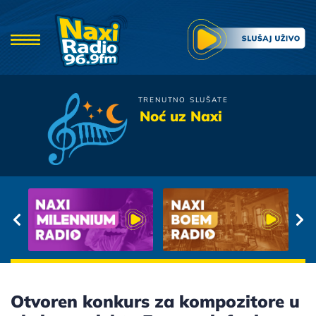
TRENUTNO SLUŠATE
Bojan Marovic
Noć uz Naxi
Idem, Odlazim
Otvoren konkurs za kompozitore u