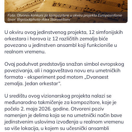
Foto: Otvoren konkurs za kompozitore u okviru projekta Europasinfonie
Izvor: Bigstockphoto-Alex Staroseltsev
U okviru ovog jedinstvenog projekta, 12 simfonijskih
orkestara i horova iz 12 različitih zemalja biće
povezano u jedinstven ansambl koji funkcioniše u
realnom vremenu.
Ovaj poduhvat predstavlja snažan simbol evropskog
povezivanja, ali i nagoveštava novu eru umetničkih
formata - eksperiment pod motom „Dvanaest
zemalja. Jedan orkestar“.
U središtu ovog vizionarskog projekta nalazi se
međunarodno takmičenje za kompozitore, koje je
počelo 2. maja 2026. godine. Otvoreni poziv
namenjen je delima koja se na umetnički način bave
jedinstvenim uslovima izvođenja u realnom vremenu
sa više lokacija, u kojem su učesnički ansambli