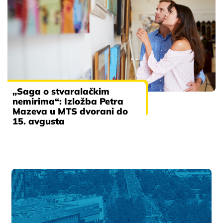
„Saga o stvaralačkim
nemirima“: Izložba Petra
Mazeva u MTS dvorani do
15. avgusta