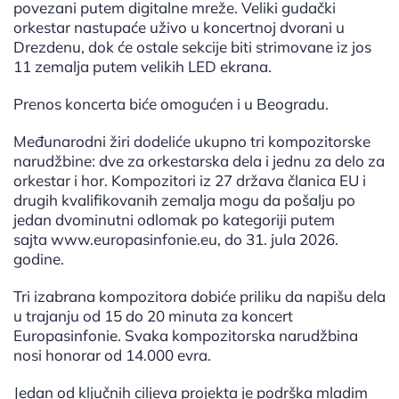
povezani putem digitalne mreže. Veliki gudački
orkestar nastupaće uživo u koncertnoj dvorani u
Drezdenu, dok će ostale sekcije biti strimovane iz jos
11 zemalja putem velikih LED ekrana.
Prenos koncerta biće omogućen i u Beogradu.
Međunarodni žiri dodeliće ukupno tri kompozitorske
narudžbine: dve za orkestarska dela i jednu za delo za
orkestar i hor. Kompozitori iz 27 država članica EU i
drugih kvalifikovanih zemalja mogu da pošalju po
jedan dvominutni odlomak po kategoriji putem
sajta www.europasinfonie.eu, do 31. jula 2026.
godine.
Tri izabrana kompozitora dobiće priliku da napišu dela
u trajanju od 15 do 20 minuta za koncert
Europasinfonie. Svaka kompozitorska narudžbina
nosi honorar od 14.000 evra.
Jedan od ključnih ciljeva projekta je podrška mladim