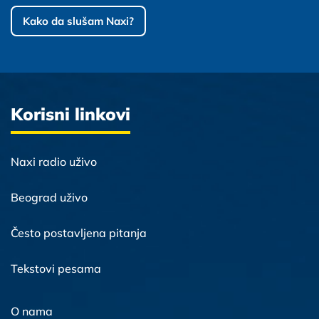
Kako da slušam Naxi?
Korisni linkovi
Naxi radio uživo
Beograd uživo
Često postavljena pitanja
Tekstovi pesama
O nama