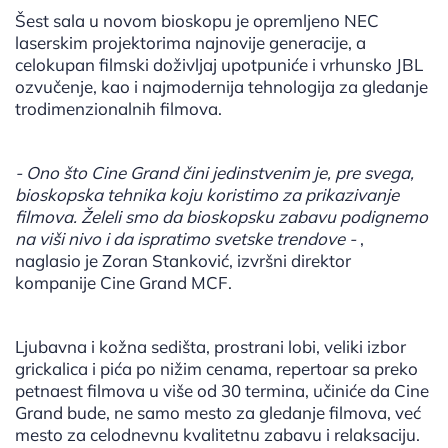
Šest sala u novom bioskopu je opremljeno NEC
laserskim projektorima najnovije generacije, a
celokupan filmski doživljaj upotpuniće i vrhunsko JBL
ozvučenje, kao i najmodernija tehnologija za gledanje
trodimenzionalnih filmova.
- Ono što Cine Grand čini jedinstvenim je, pre svega,
bioskopska tehnika koju koristimo za prikazivanje
filmova. Želeli smo da bioskopsku zabavu podignemo
na viši nivo i da ispratimo svetske trendove -
,
naglasio je Zoran Stanković, izvršni direktor
kompanije Cine Grand MCF.
Ljubavna i kožna sedišta, prostrani lobi, veliki izbor
grickalica i pića po nižim cenama, repertoar sa preko
petnaest filmova u više od 30 termina, učiniće da Cine
Grand bude, ne samo mesto za gledanje filmova, već
mesto za celodnevnu kvalitetnu zabavu i relaksaciju.