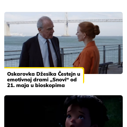
Oskarovka Džesika Čestejn u
emotivnoj drami „Snovi“ od
21. maja u bioskopima