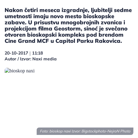
Nakon četiri meseca izgradnje, ljubitelji sedme
umetnosti imaju novo mesto bioskopske
zabave. U prisustvu mnogobrojnih zvanica i
projekcijom filma Geostorm, sinoć je svečano
otvoren bioskopski kompleks pod brendom
Cine Grand MCF u Capitol Parku Rakovica.
20-10-2017
11:18
|
Autor / Izvor: Naxi media
Foto: bioskop naxi Izvor:
Bigstockphoto-NejroN Photo