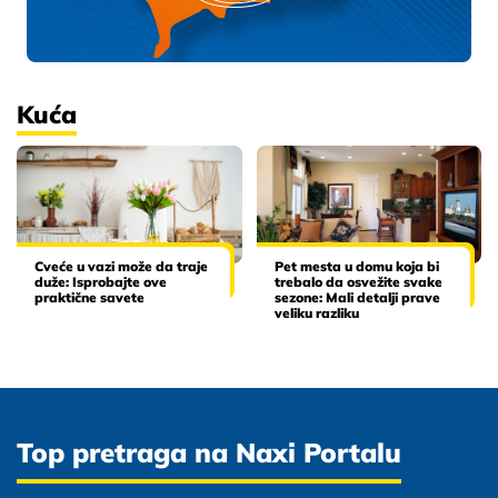
Kuća
Cveće u vazi može da traje
Pet mesta u domu koja bi
duže: Isprobajte ove
trebalo da osvežite svake
praktične savete
sezone: Mali detalji prave
veliku razliku
Top pretraga na Naxi Portalu