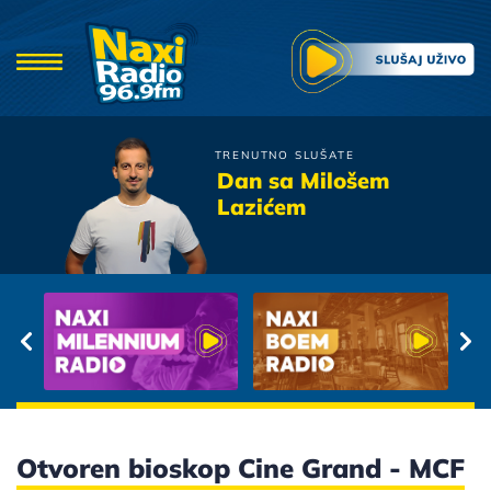
TRENUTNO SLUŠATE
Severina
Dan sa Milošem
Pogled Ispod Obrva
Lazićem
Otvoren bioskop Cine Grand - MCF