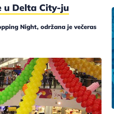
u Delta City-ju
opping Night, održana je večeras