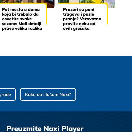
Pet mesta u domu
Prozori su puni
koja bi trebalo da
tragova i posle
osvežite svake
pranja? Verovatno
sezone: Mali detalji
pravite neku od
prave veliku razliku
ovih grešaka
grade
Kako da slušam Naxi?
Preuzmite Naxi Player