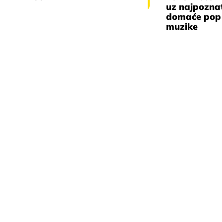
uz najpozna
domaće pop 
muzike