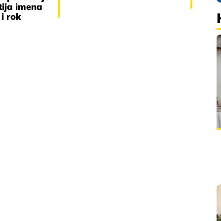
tija imena
i rok