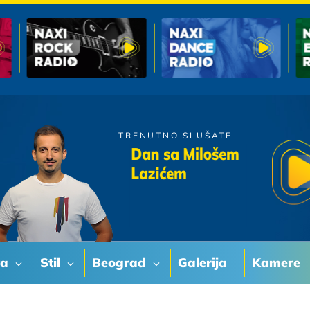
TRENUTNO SLUŠATE
Moby Dick
Dan sa Milošem
Ljubomoran
Lazićem
va
Stil
Beograd
Galerija
Kamere