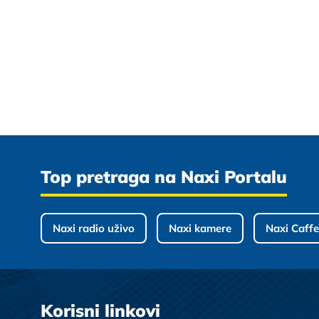
Top pretraga na Naxi Portalu
Naxi radio uživo
Naxi kamere
Naxi Caffe
Korisni linkovi