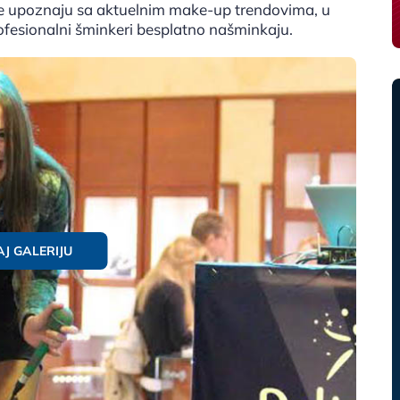
 se upoznaju sa aktuelnim make-up trendovima, u
ofesionalni šminkeri besplatno našminkaju.
J GALERIJU