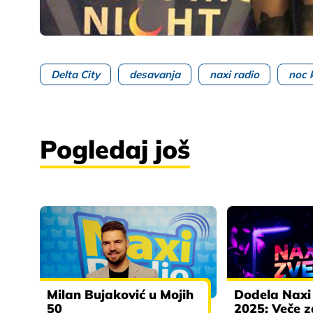
Delta City
desavanja
naxi radio
noc 
Pogledaj još
Milan Bujaković u Mojih
Dodela Naxi
50
2025: Veče 