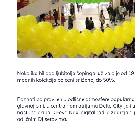
Fot
Nekoliko hiljada ljubitelja šopinga, uživalo je od 
modnih kolekcija po ceni sniženoj do 50%.
Poznati po pravljenju odlične atmosfere popularn
glavnoj bini, u centralnom atrijumu Delta City-ja i 
nastupa ekipa DJ-eva Naxi digital radija zagrejala
odličnim DJ setovima.