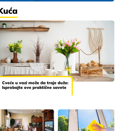
Kuća
Cveće u vazi može da traje duže:
Isprobajte ove praktične savete