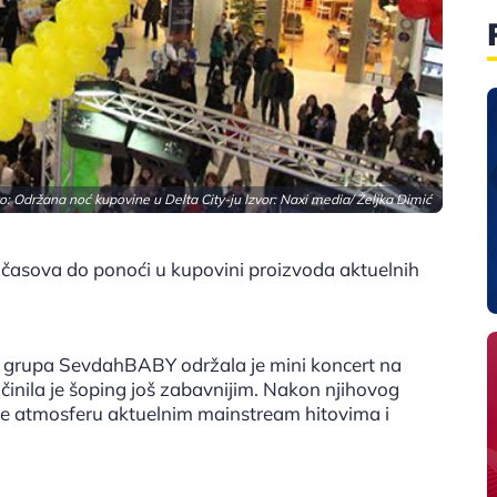
o: Održana noć kupovine u Delta City-ju Izvor: Naxi media/ Željka Dimić
19 časova do ponoći u kupovini proizvoda aktuelnih
a grupa SevdahBABY održala je mini koncert na
učinila je šoping još zabavnijim. Nakon njihovog
 je atmosferu aktuelnim mainstream hitovima i