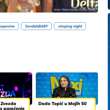
Izvor: Naxi media/ Željka Dimić
kupovine
SevdahBABY
shoping night
 Zvezda
Dado Topić u Mojih 50
za pamćenje