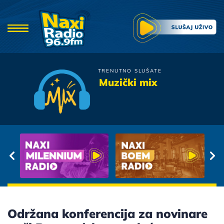
TRENUTNO SLUŠATE
Oliver Mandic
Muzički mix
Samo nebo zna
Održana konferencija za novinare