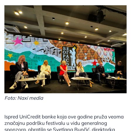
Foto: Naxi media
Ispred UniCredit banke koja ove godine pruža veoma
značajnu podršku festivalu u vidu generalnog
sponzora, obratila se Svetlana Bunčić, direktorka