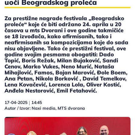
uoči Beogradskog proleća
Za prestižne nagrade festivala „Beogradsko
proleće“ koje će biti održano 24. aprila u 20
časova u mts Dvorani i ove godine takmičiće
se 18 izvođača, kako afirmisanih, tako i
neafirmisanih sa kompozicijama koje do sada
nisu objavljene. Tako će prestižni festival, ove
godine svojim pesmama obogatiti: Dado
Topić, Boris Režak, Milan Bujaković, Sandi
Cenov, Marko Vukes, Neno Murić, Nataša
Mihajlović, Famos, Bojan Marović, Đole Boem,
Ana Petan, Nikola Borković , David Temelkov,
Lena Kovačević, Lorenca Lola, Oliver Kostić,
Anđela Nestorović, Emil Fetahović.
17-04-2025
14:45
|
Autor / Izvor: Naxi media, MTS dvorana