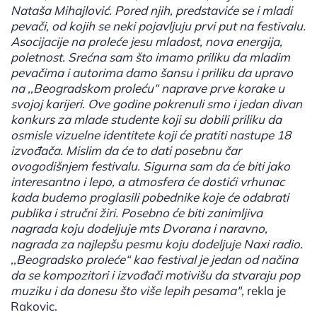
Nataša Mihajlović. Pored njih, predstaviće se i mladi
pevači, od kojih se neki pojavljuju prvi put na festivalu.
Asocijacije na proleće jesu mladost, nova energija,
poletnost. Srećna sam što imamo priliku da mladim
pevačima i autorima damo šansu i priliku da upravo
na ,,Beogradskom proleću“ naprave prve korake u
svojoj karijeri. Ove godine pokrenuli smo i jedan divan
konkurs za mlade studente koji su dobili priliku da
osmisle vizuelne identitete koji će pratiti nastupe 18
izvođača. Mislim da će to dati posebnu čar
ovogodišnjem festivalu. Sigurna sam da će biti jako
interesantno i lepo, a atmosfera će dostići vrhunac
kada budemo proglasili pobednike koje će odabrati
publika i stručni žiri. Posebno će biti zanimljiva
nagrada koju dodeljuje mts Dvorana i naravno,
nagrada za najlepšu pesmu koju dodeljuje Naxi radio.
,,Beogradsko proleće“ kao festival je jedan od načina
da se kompozitori i izvođači motivišu da stvaraju pop
muziku i da donesu što više lepih pesama",
rekla je
Rakovic.