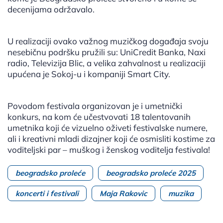
decenijama održavalo.
U realizaciji ovako važnog muzičkog događaja svoju
nesebičnu podršku pružili su: UniCredit Banka, Naxi
radio, Televizija Blic, a velika zahvalnost u realizaciji
upućena je Sokoj-u i kompaniji Smart City.
Povodom festivala organizovan je i umetnički
konkurs, na kom će učestvovati 18 talentovanih
umetnika koji će vizuelno oživeti festivalske numere,
ali i kreativni mladi dizajner koji će osmisliti kostime za
voditeljski par – muškog i ženskog voditelja festivala!
beogradsko proleće
beogradsko proleće 2025
koncerti i festivali
Maja Rakovic
muzika