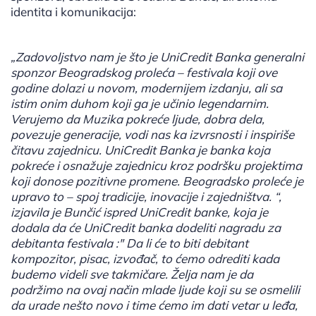
identita i komunikacija:
„Zadovoljstvo nam je što je UniCredit Banka generalni
sponzor Beogradskog proleća – festivala koji ove
godine dolazi u novom, modernijem izdanju, ali sa
istim onim duhom koji ga je učinio legendarnim.
Verujemo da Muzika pokreće ljude, dobra dela,
povezuje generacije, vodi nas ka izvrsnosti i inspiriše
čitavu zajednicu. UniCredit Banka je banka koja
pokreće i osnažuje zajednicu kroz podršku projektima
koji donose pozitivne promene. Beogradsko proleće je
upravo to – spoj tradicije, inovacije i zajedništva. “,
izjavila je Bunčić ispred UniCredit banke, koja je
dodala da će UniCredit banka dodeliti nagradu za
debitanta festivala :" Da li će to biti debitant
kompozitor, pisac, izvođač, to ćemo odrediti kada
budemo videli sve takmičare. Želja nam je da
podržimo na ovaj način mlade ljude koji su se osmelili
da urade nešto novo i time ćemo im dati vetar u leđa,