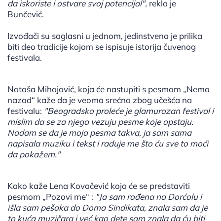
da iskoriste i ostvare svoj potencijal",
rekla je
Bunčević.
Izvođači su saglasni u jednom, jedinstvena je prilika
biti deo tradicije kojom se ispisuje istorija čuvenog
festivala.
Nataša Mihajović, koja će nastupiti s pesmom „Nema
nazad“ kaže da je veoma srećna zbog učešća na
festivalu:
"Beogradsko proleće je glamurozan festival i
mislim da se za njega vezuju pesme koje opstaju.
Nadam se da je moja pesma takva, ja sam sama
napisala muziku i tekst i raduje me što ću sve to moći
da pokažem."
Kako kaže Lena Kovačević koja će se predstaviti
pesmom „Pozovi me“ :
"Ja sam rođena na Dorćolu i
išla sam pešaka do Doma Sindikata, znala sam da je
to kuća muzičara i već kao dete sam znala da ću biti