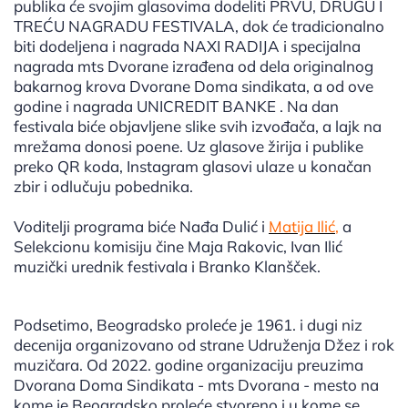
publika će svojim glasovima dodeliti PRVU, DRUGU I
TREĆU NAGRADU FESTIVALA, dok će tradicionalno
biti dodeljena i nagrada NAXI RADIJA i specijalna
nagrada mts Dvorane izrađena od dela originalnog
bakarnog krova Dvorane Doma sindikata, a od ove
godine i nagrada UNICREDIT BANKE . Na dan
festivala biće objavljene slike svih izvođača, a lajk na
mrežama donosi poene. Uz glasove žirija i publike
preko QR koda, Instagram glasovi ulaze u konačan
zbir i odlučuju pobednika.
Voditelji programa biće Nađa Dulić i
Matija Ilić
,
a
Selekcionu komisiju čine Maja Rakovic, Ivan Ilić
muzički urednik festivala i Branko Klanšček.
Podsetimo, Beogradsko proleće je 1961. i dugi niz
decenija organizovano od strane Udruženja Džez i rok
muzičara. Od 2022. godine organizaciju preuzima
Dvorana Doma Sindikata - mts Dvorana - mesto na
kome je Beogradsko proleće stvoreno i u kome se