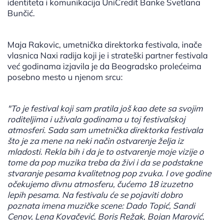
identiteta i komunikacija UniCredit Banke Svetlana
Bunčić.
Maja Rakovic, umetnička direktorka festivala, inače
vlasnica Naxi radija koji je i strateški partner festivala
već godinama izjavila je da Beogradsko prolećeima
posebno mesto u njenom srcu:
"To je festival koji sam pratila još kao dete sa svojim
roditeljima i uživala godinama u toj festivalskoj
atmosferi. Sada sam umetnička direktorka festivala
što je za mene na neki način ostvarenje želja iz
mladosti. Rekla bih i da je to ostvarenje moje vizije o
tome da pop muzika treba da živi i da se podstakne
stvaranje pesama kvalitetnog pop zvuka. I ove godine
očekujemo divnu atmosferu, čućemo 18 izuzetno
lepih pesama. Na festivalu će se pojaviti dobro
poznata imena muzičke scene: Dado Topić, Sandi
Cenov, Lena Kovačević, Boris Režak, Bojan Marović,