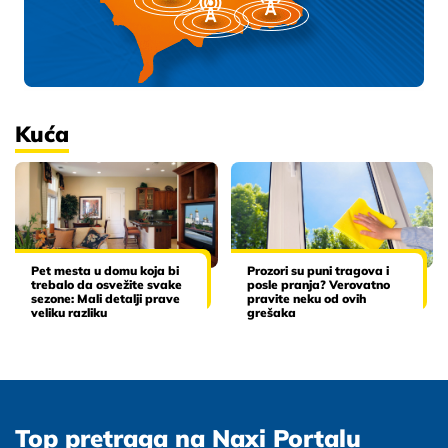
Kuća
Pet mesta u domu koja bi
Prozori su puni tragova i
trebalo da osvežite svake
posle pranja? Verovatno
sezone: Mali detalji prave
pravite neku od ovih
veliku razliku
grešaka
Top pretraga na Naxi Portalu