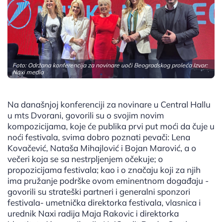
Foto: Održana konferencija za novinare uoči Beogradskog proleća Izvor:
Naxi media
Na današnjoj konferenciji za novinare u Central Hallu
u mts Dvorani, govorili su o svojim novim
kompozicijama, koje će publika prvi put moći da čuje u
noći festivala, svima dobro poznati pevači: Lena
Kovačević, Nataša Mihajlović i Bojan Marović, a o
večeri koja se sa nestrpljenjem očekuje; o
propozicijama festivala; kao i o značaju koji za njih
ima pružanje podrške ovom eminentnom događaju -
govorili su strateški partneri i generalni sponzori
festivala- umetnička direktorka festivala, vlasnica i
urednik Naxi radija Maja Rakovic i direktorka