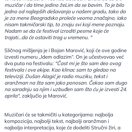
muzičar i da time jedino žeLim da se bavim. To je bilo
jedno od najlepših dešavanja u našem gradu, tako da
je za mene Beogradsko proleće veoma značajno, iako
nisam takmičarski tip, to znaju svi koji mene poznaju.
Nadam se da će festival izroditi pesme koje će
trajati...da će ostaviti trag u vremenu. "
Sličnog mišljenja je i Bojan Marović, koji će ove godine
izvesti numeru „Idem odlazim“. On je učestvovao već
dva puta na festivalu:
"Čast mi je što sam deo ovog
festivala i ove ekipe. Kao klinac sam to gledao na
televiziji. Dušan Alagić je radio muziku, tekst i
aranžman na šta sam jako ponosan. Čekao sam dugo
na saradnju sa njim i uzbuđen sam što ću je izvesti 24.
aprila"
, zaključio je Marović.
Muzičari će se takmičiti u kategorijama: najbolja
kompozicija, najbolji tekst, najbolji aranžman i
najbolja interpretacija, koje će dodeliti Stručni žiri, a