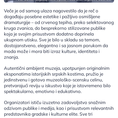
Veče je od samog ulaza nagovestilo da je reč o
događaju posebne estetike i pažljivo osmišljene
dramaturgije – od crvenog tepiha, preko selektovanog
kruga zvanica, do besprekorno stilizovane publike
koja je svojim prisustvom dodatno doprinela
ukupnom utisku. Sve je bilo u skladu sa temom,
dostojanstveno, elegantno i sa jasnom porukom da
moda može i mora biti izraz kulture, identiteta i
znanja.
Autentični ambijent muzeja, upotpunjen originalnim
eksponatima istorijskih srpskih kostima, pružio je
jedinstvenu i gotovo muzeološko-scensku celinu,
pretvarajući reviju u iskustvo koje je istovremeno bilo
spektakularno, emotivno i edukativno.
Organizatori ističu izuzetno zadovoljstvo snažnim
odzivom publike i medija, kao i prisustvom relevantnih
predstavnika gradske i kulturne elite. Sve tri