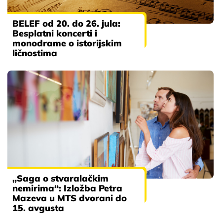
BELEF od 20. do 26. jula:
Besplatni koncerti i
monodrame o istorijskim
ličnostima
„Saga o stvaralačkim
nemirima“: Izložba Petra
Mazeva u MTS dvorani do
15. avgusta