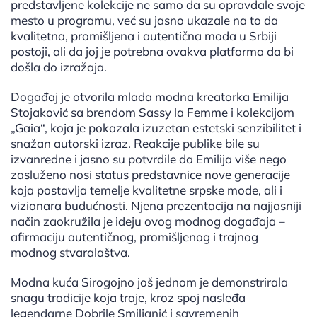
predstavljene kolekcije ne samo da su opravdale svoje
mesto u programu, već su jasno ukazale na to da
kvalitetna, promišljena i autentična moda u Srbiji
postoji, ali da joj je potrebna ovakva platforma da bi
došla do izražaja.
Događaj je otvorila mlada modna kreatorka Emilija
Stojaković sa brendom Sassy la Femme i kolekcijom
„Gaia“, koja je pokazala izuzetan estetski senzibilitet i
snažan autorski izraz. Reakcije publike bile su
izvanredne i jasno su potvrdile da Emilija više nego
zasluženo nosi status predstavnice nove generacije
koja postavlja temelje kvalitetne srpske mode, ali i
vizionara budućnosti. Njena prezentacija na najjasniji
način zaokružila je ideju ovog modnog događaja –
afirmaciju autentičnog, promišljenog i trajnog
modnog stvaralaštva.
Modna kuća Sirogojno još jednom je demonstrirala
snagu tradicije koja traje, kroz spoj nasleđa
legendarne Dobrile Smiljanić i savremenih