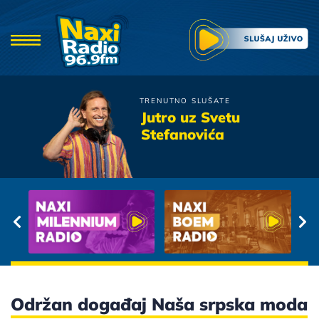
TRENUTNO SLUŠATE
Tijana Bogicevic
Jutro uz Svetu
Zovi Me Kad Ti Se Place
Stefanovića
Održan događaj Naša srpska moda