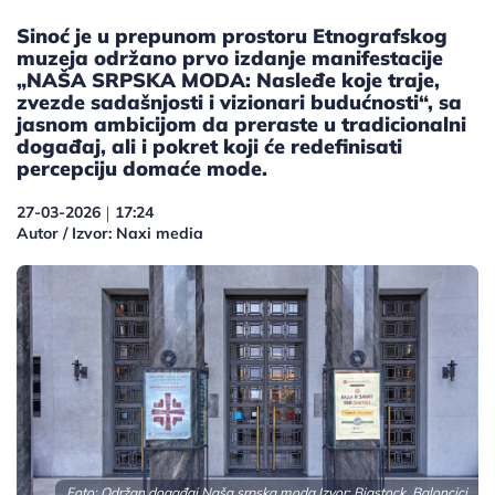
Sinoć je u prepunom prostoru Etnografskog
muzeja održano prvo izdanje manifestacije
„NAŠA SRPSKA MODA: Nasleđe koje traje,
zvezde sadašnjosti i vizionari budućnosti“, sa
jasnom ambicijom da preraste u tradicionalni
događaj, ali i pokret koji će redefinisati
percepciju domaće mode.
27-03-2026
17:24
|
Autor / Izvor: Naxi media
Foto: Održan događaj Naša srpska moda Izvor: Bigstock, Baloncici