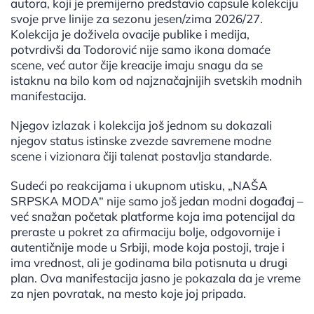
autora, koji je premijerno predstavio capsule kolekciju
svoje prve linije za sezonu jesen/zima 2026/27.
Kolekcija je doživela ovacije publike i medija,
potvrdivši da Todorović nije samo ikona domaće
scene, već autor čije kreacije imaju snagu da se
istaknu na bilo kom od najznačajnijih svetskih modnih
manifestacija.
Njegov izlazak i kolekcija još jednom su dokazali
njegov status istinske zvezde savremene modne
scene i vizionara čiji talenat postavlja standarde.
Sudeći po reakcijama i ukupnom utisku, „NAŠA
SRPSKA MODA“ nije samo još jedan modni događaj –
već snažan početak platforme koja ima potencijal da
preraste u pokret za afirmaciju bolje, odgovornije i
autentičnije mode u Srbiji, mode koja postoji, traje i
ima vrednost, ali je godinama bila potisnuta u drugi
plan. Ova manifestacija jasno je pokazala da je vreme
za njen povratak, na mesto koje joj pripada.