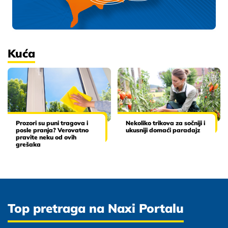
Kuća
Prozori su puni tragova i
Nekoliko trikova za sočniji i
posle pranja? Verovatno
ukusniji domaći paradajz
pravite neku od ovih
grešaka
Top pretraga na Naxi Portalu