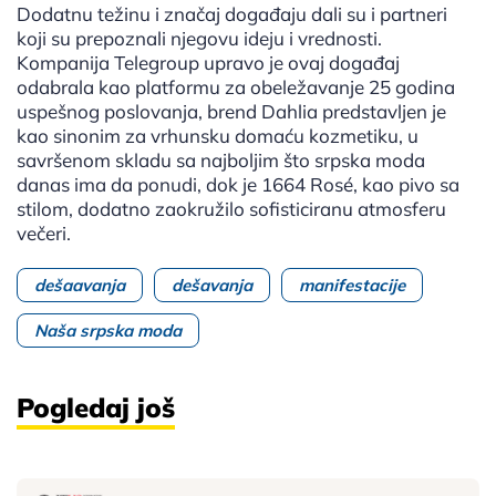
Dodatnu težinu i značaj događaju dali su i partneri
koji su prepoznali njegovu ideju i vrednosti.
Kompanija Telegroup upravo je ovaj događaj
odabrala kao platformu za obeležavanje 25 godina
uspešnog poslovanja, brend Dahlia predstavljen je
kao sinonim za vrhunsku domaću kozmetiku, u
savršenom skladu sa najboljim što srpska moda
danas ima da ponudi, dok je 1664 Rosé, kao pivo sa
stilom, dodatno zaokružilo sofisticiranu atmosferu
večeri.
dešaavanja
dešavanja
manifestacije
Naša srpska moda
Pogledaj još