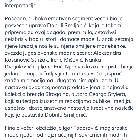
interpretacija.
Poseban, duboko emotivan segment večeri bio je
posvećen upravo Dobrili Smiljanić, koja je tokom
priprema za ovaj događaj preminula, ostavivši
neizbrisiv trag u istoriji domaće mode. U znak sećanja,
njene kreacije nosile su njene omiljene manekenke,
zvezde jugoslovenske modne scene: Aleksandra
Kosanović Strižak, Irena Mišović, Ivanka
Dvojaković i Ljiljana Erić. Njihov izlazak na pistu bio je
jedan od najupečatljivijih trenutaka večeri, ispraćen
snažnim emocijama i dugotrajnim aplauzom. U
nastavku ovog segmenta predstavljena je najnovija
kolekcija brenda Sirogojno, autora Georga Stylera,
koji, sudeći po izuzetnim reakcijama publike i medija,
uspešno i dostojanstveno nastavlja kreativno nasleđe
koje je postavila Dobrila Smiljanić.
Finale večeri obeležio je Igor Todorović, mag srpske
mode i jedan od najznačajnijih savremenih modnih