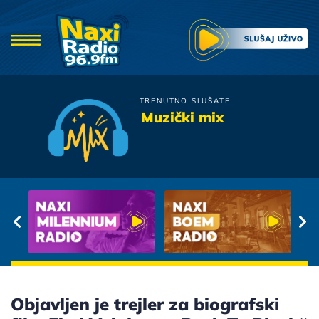
TRENUTNO SLUŠATE
Sergej Cetkovic
Muzički mix
Ljube
Objavljen je trejler za biografski