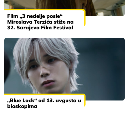
Film „3 nedelje posle“
Miroslava Terzića stiže na
32. Sarajevo Film Festival
„Blue Lock“ od 13. avgusta u
bioskopima