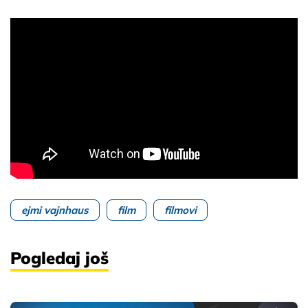
ejmi vajnhaus
film
filmovi
Pogledaj još