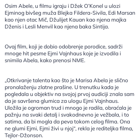
Osim Abele, u filmu igraju i Džek O’Konel u ulozi
Ejminog bivšeg muža Blejka Fildera-Sivila, Edi Marsan
kao njen otac Mič, Džulijet Kauan kao njena majka
Dženis i Lesli Menvil kao njena baka Sintija.
Ovaj film, koji je dobio odobrenje porodice, sadrži
mnoge hit pesme Ejmi Vajnhaus koje je izvodila i
snimila Abela, kako prenosi NME.
„Otkrivanje talenta kao što je Marisa Abela je slično
pronalaženju zlatne prašine. U trenutku kada je
pogledala u objektiv na svojoj prvoj audiciji znala sam
da je savršena glumica za ulogu Ejmi Vajnhaus.
Uložila je ogroman trud i mnogo je radila, obraćala je
pažnju na svaki detalj i svakodnevno je vežbala, i to
satima, da bi mogla da peva tokom celog filma. Ona
ne glumi Ejmi, Ejmi živi u njoj“, rekla je rediteljka filma,
Tejlor-Džonson.