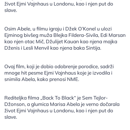
život Ejmi Vajnhaus u Londonu, kao i njen put do
slave.
Osim Abele, u filmu igraju i Džek O’Konel u ulozi
Ejminog bivšeg muža Blejka Fildera-Sivila, Edi Marsan
kao njen otac Mič, Džulijet Kauan kao njena majka
Dženis i Lesli Menvil kao njena baka Sintija.
Ovaj film, koji je dobio odobrenje porodice, sadrži
mnoge hit pesme Ejmi Vajnhaus koje je izvodila i
snimila Abela, kako prenosi NME.
Rediteljka filma „Back To Black“ je Sem Tejlor-
Džonson, a glumica Marisa Abela je verno dočarala
život Ejmi Vajnhaus u Londonu, kao i njen put do
slave.