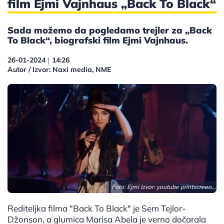
film Ejmi Vajnhaus „Back To Black“
Sada možemo da pogledamo trejler za „Back
To Black“, biografski film Ejmi Vajnhaus.
26-01-2024
14:26
|
Autor / Izvor: Naxi media, NME
Foto: Ejmi Izvor: youtube printscreen
Rediteljka filma "Back To Black" je Sem Tejlor-
Džonson, a glumica Marisa Abela je verno dočarala