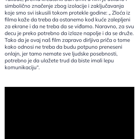
simbolično značenje zbog izolacije i zaključavanja
koje smo svi iskusili tokom protekle godine: „ Zloća iz
filma kaže da treba da ostanemo kod kuće zalepljeni
za ekrane i da ne treba da se viđamo. Naravno, za svu
decu je preko potrebno da izlaze napolje i da se druže.
Tako da je ovaj naš film zapravo dirljiva priča o tome
kako odnosi ne treba da budu potpuno preneseni
onlajn, jer tamo nemate sve ljudske posebnosti,
potrebno je da ulažete trud da biste imali lepu
komunikaciju“.