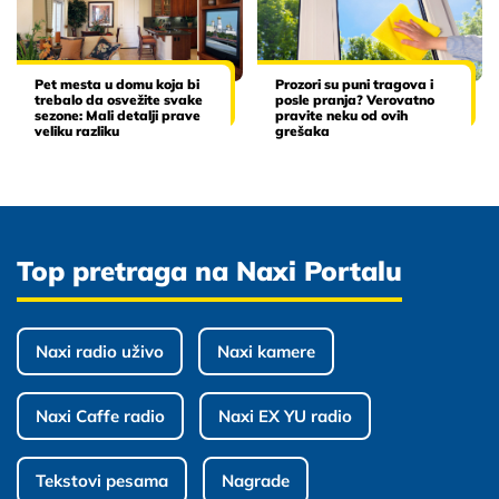
Pet mesta u domu koja bi
Prozori su puni tragova i
trebalo da osvežite svake
posle pranja? Verovatno
sezone: Mali detalji prave
pravite neku od ovih
veliku razliku
grešaka
Top pretraga na Naxi Portalu
Naxi radio uživo
Naxi kamere
Naxi Caffe radio
Naxi EX YU radio
Tekstovi pesama
Nagrade