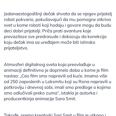
Jedanaestogodišnji dečak shvata da se njegov prijatelj
robot pokvario, pokušavajući da mu pomogne otkriva
svet u kome roboti koji hodaju i govore mogu da budu
deci dobri prijatelji. Priča prati avanture koje
prevazilaze sve predrasude i dokazuju da konekcija
koju dečak ima sa uređajem može biti istinsko
prijateljstvo.
Atmosferi digitalnog sveta koja preovlađuje u
animaciji definitivno je doprinelo doba u kome je film
nastao: „Ceo film smo napravili od kuće. Imamo više
od 250 zaposlenih u Loksmitu koji su Rona napravili u
potkrovlju i dnevnoj sobi, imali smo predloge o kojima
smo odlučivali preko zuma“, istakla je autorka i
producentkinja animacije Sara Smit.
Takođe, prema kreatorki Sari Smit u film je utkano i