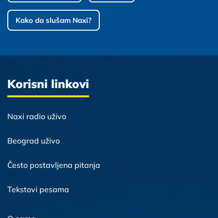
Kako da slušam Naxi?
Korisni linkovi
Naxi radio uživo
Beograd uživo
Često postavljena pitanja
Tekstovi pesama