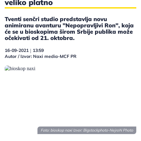
veliko platno
Tventi senčri studio predstavlja novu
animiranu avanturu "Nepopravljivi Ron", koja
će se u bioskopima širom Srbije publika može
očekivati od 21. oktobra.
16-09-2021
13:59
|
Autor / Izvor: Naxi media-MCF PR
Foto: bioskop naxi Izvor: Bigstockphoto-NejroN Photo