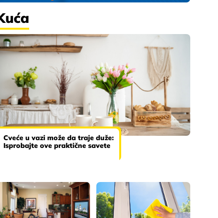
Kuća
Cveće u vazi može da traje duže:
Isprobajte ove praktične savete