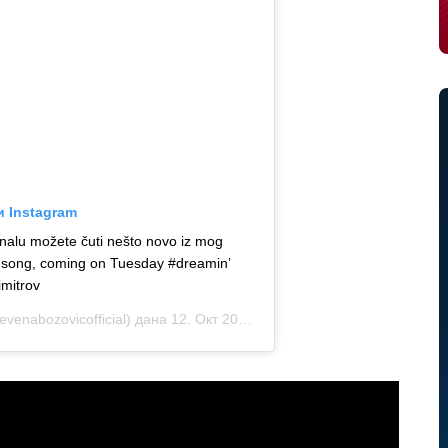
и Instagram
alu možete čuti nešto novo iz mog
w song, coming on Tuesday #dreamin’
mitrov
nabozovicofficial) дана 12. Окт 2019. у 1:10 PDT