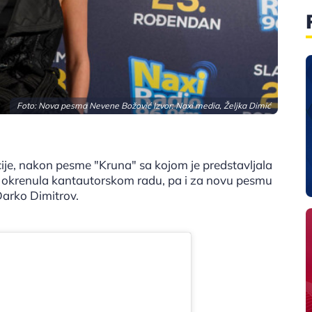
Foto: Nova pesma Nevene Božović Izvor: Naxi media, Željka Dimić
ije, nakon pesme "Kruna" sa kojom je predstavljala
e okrenula kantautorskom radu, pa i za novu pesmu
Darko Dimitrov.