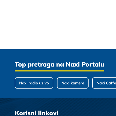
Top pretraga na Naxi Portalu
Naxi radio uživo
Naxi kamere
Naxi Caffe
Korisni linkovi