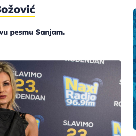
ožović
ovu pesmu Sanjam.