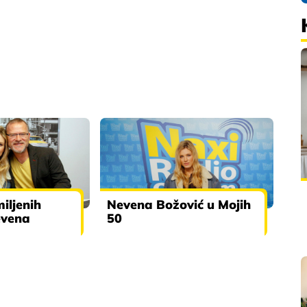
iljenih
Nevena Božović u Mojih
evena
50