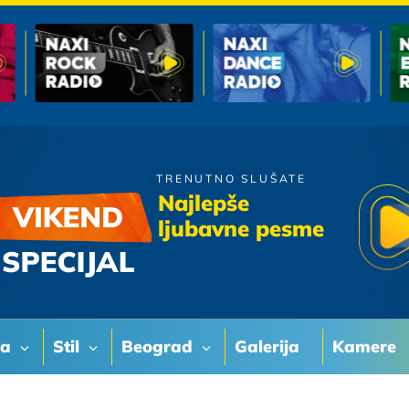
TRENUTNO SLUŠATE
Oliver Mandic
Najlepše
Nije za nju
ljubavne pesme
va
Stil
Beograd
Galerija
Kamere