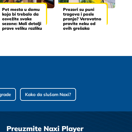
Pet mesta u domu
Prozori su puni
koja bi trebalo da
tragova i posle
osvežite svake
pranja? Verovatno
sezone: Mali detalji
pravite neku od
prave veliku razliku
ovih grešaka
grade
Kako da slušam Naxi?
Preuzmite Naxi Player