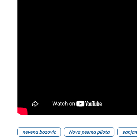
nevena bozovic
Nova pesma pilota
sanja