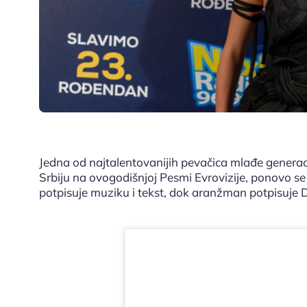
Jedna od najtalentovanijih pevačica mlađe generac
Srbiju na ovogodišnjoj Pesmi Evrovizije, ponovo s
potpisuje muziku i tekst, dok aranžman potpisuje 