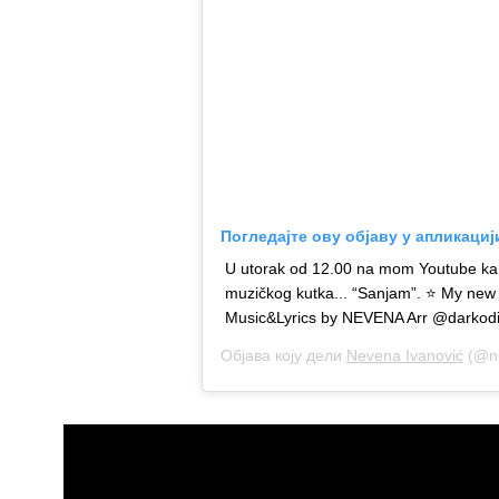
Погледајте ову објаву у апликациј
U utorak od 12.00 na mom Youtube kan
muzičkog kutka... “Sanjam”. ⭐️ My ne
Music&Lyrics by NEVENA Arr @darkodi
Објава коју дели
Nevena Ivanović
(@neve