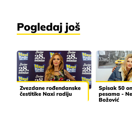
Pogledaj još
Zvezdane rođendanske
Spisak 50 om
čestitike Naxi radiju
pesama - N
Božović