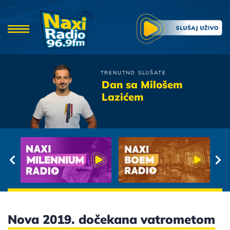
TRENUTNO SLUŠATE
Atomsko Skloniste
Dan sa Milošem
Treba Imat Dusu
Lazićem
Nova 2019. dočekana vatrometom