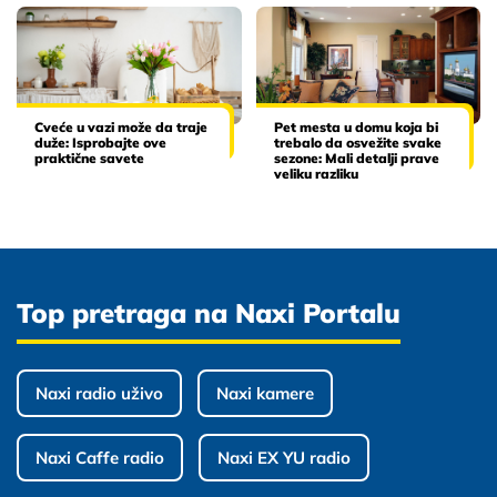
Cveće u vazi može da traje
Pet mesta u domu koja bi
duže: Isprobajte ove
trebalo da osvežite svake
praktične savete
sezone: Mali detalji prave
veliku razliku
Top pretraga na Naxi Portalu
Naxi radio uživo
Naxi kamere
Naxi Caffe radio
Naxi EX YU radio