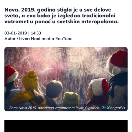
Nova, 2019. godina stigla je u sve delove
sveta, a evo kako je izgledao tradicionalni
vatromet u ponoć u svetskim mteropolama.
03-01-2019
14:33
|
Autor / Izvor: Naxi media-YouTube
Foto: Nova 2019. dočekana vatrometom Izvor:
Bigstock-CHOReograPH