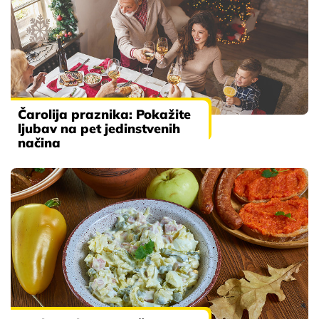
Čarolija praznika: Pokažite
ljubav na pet jedinstvenih
načina