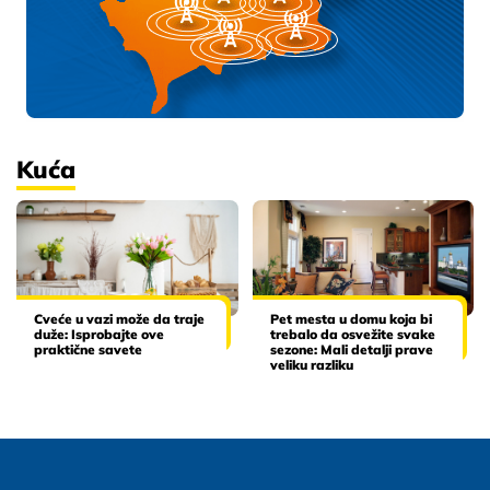
Kuća
Cveće u vazi može da traje
Pet mesta u domu koja bi
duže: Isprobajte ove
trebalo da osvežite svake
praktične savete
sezone: Mali detalji prave
veliku razliku