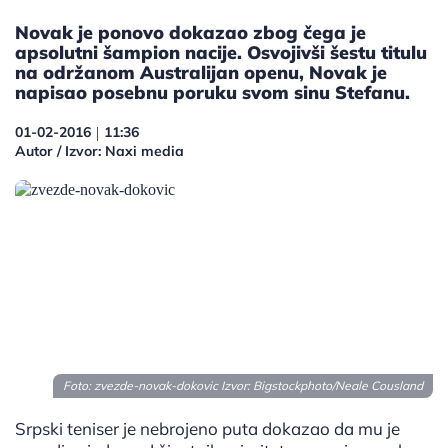
Novak je ponovo dokazao zbog čega je
apsolutni šampion nacije. Osvojivši šestu titulu
na održanom Australijan openu, Novak je
napisao posebnu poruku svom sinu Stefanu.
01-02-2016
11:36
|
Autor / Izvor: Naxi media
Foto: zvezde-novak-dokovic Izvor:
Bigstockphoto/Neale Cousland
Srpski teniser je nebrojeno puta dokazao da mu je