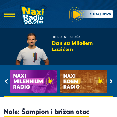
TRENUTNO SLUŠATE
Moby Dick
Dan sa Milošem
Pricaj Mi O Ljubavi
Lazićem
Nole: Šampion i brižan otac