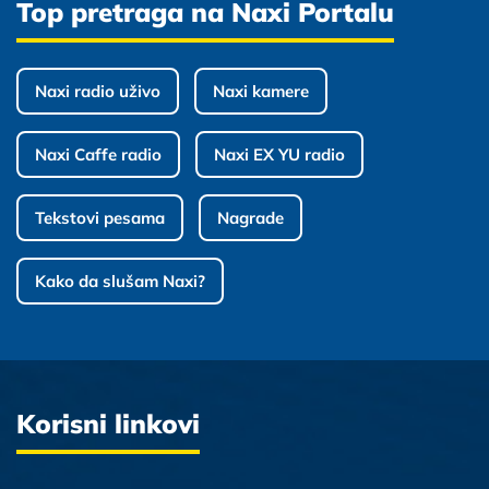
Top pretraga na Naxi Portalu
Naxi radio uživo
Naxi kamere
Naxi Caffe radio
Naxi EX YU radio
Tekstovi pesama
Nagrade
Kako da slušam Naxi?
Korisni linkovi