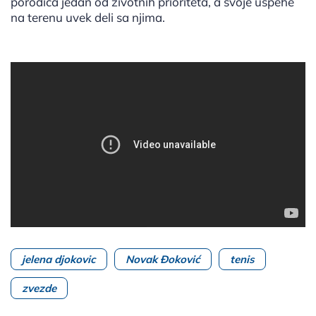
porodica jedan od životnih prioriteta, a svoje uspehe
na terenu uvek deli sa njima.
jelena djokovic
Novak Đoković
tenis
zvezde