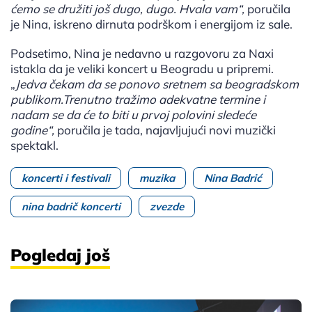
ćemo se družiti još dugo, dugo. Hvala vam“,
poručila
je Nina, iskreno dirnuta podrškom i energijom iz sale.
Podsetimo, Nina je nedavno u razgovoru za Naxi
istakla da je veliki koncert u Beogradu u pripremi.
„
Jedva čekam da se ponovo sretnem sa beogradskom
publikom.Trenutno tražimo adekvatne termine i
nadam se da će to biti u prvoj polovini sledeće
godine“,
poručila je tada, najavljujući novi muzički
spektakl.
koncerti i festivali
muzika
Nina Badrić
nina badrič koncerti
zvezde
Pogledaj još