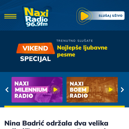
TRENUTNO SLUŠATE
Knez
Najlepše ljubavne
Mia Bella Signorina
pesme
Nina Badrić održala dva velika