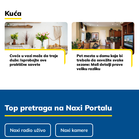
Kuća
Cveće u vazi može da traje
Pet mesta u domu koja bi
duže: Isprobajte ove
trebalo da osvežite svake
praktične savete
sezone: Mali detalji prave
veliku razliku
Top pretraga na Naxi Portalu
Naxi radio uživo
Naxi kamere