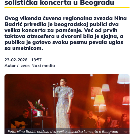
solistička koncerta u Beogradu
Ovog vikenda čuvena regionalna zvezda Nina
Badrić priredila je beogradskoj publici dva
velika koncerta za pamćenje. Već od prvih
taktova atmosfera u dvorani bila je sjajna, a
publika je gotovo svaku pesmu pevala uglas
sa umetnicom.
23-02-2026
13:57
|
Autor / Izvor: Naxi media
Foto: Nina Badrić održala dva velika solistička koncerta u Beogradu