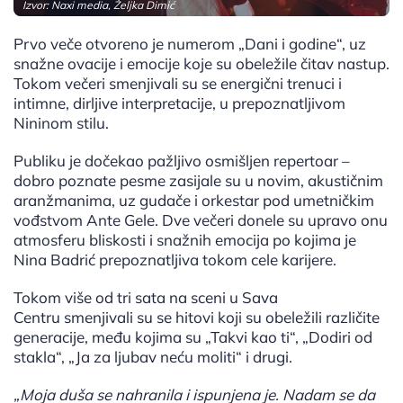
Izvor: Naxi media, Željka Dimić
Prvo veče otvoreno je numerom „Dani i godine“, uz
snažne ovacije i emocije koje su obeležile čitav nastup.
Tokom večeri smenjivali su se energični trenuci i
intimne, dirljive interpretacije, u prepoznatljivom
Nininom stilu.
Publiku je dočekao pažljivo osmišljen repertoar –
dobro poznate pesme zasijale su u novim, akustičnim
aranžmanima, uz gudače i orkestar pod umetničkim
vođstvom Ante Gele. Dve večeri donele su upravo onu
atmosferu bliskosti i snažnih emocija po kojima je
Nina Badrić prepoznatljiva tokom cele karijere.
Tokom više od tri sata na sceni u Sava
Centru smenjivali su se hitovi koji su obeležili različite
generacije, među kojima su „Takvi kao ti“, „Dodiri od
stakla“, „Ja za ljubav neću moliti“ i drugi.
„Moja duša se nahranila i ispunjena je. Nadam se da