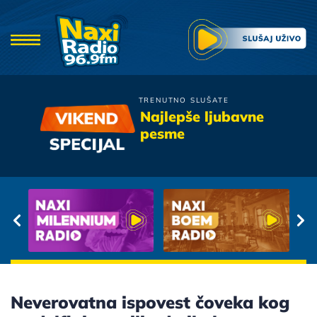
TRENUTNO SLUŠATE
Bajaga
Najlepše ljubavne
Lepa Janja ribareva kci
pesme
Neverovatna ispovest čoveka kog