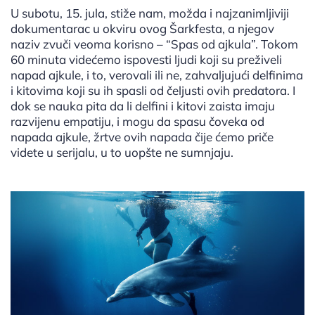
U subotu, 15. jula, stiže nam, možda i najzanimljiviji
dokumentarac u okviru ovog Šarkfesta, a njegov
naziv zvuči veoma korisno – “Spas od ajkula”. Tokom
60 minuta videćemo ispovesti ljudi koji su preživeli
napad ajkule, i to, verovali ili ne, zahvaljujući delfinima
i kitovima koji su ih spasli od čeljusti ovih predatora. I
dok se nauka pita da li delfini i kitovi zaista imaju
razvijenu empatiju, i mogu da spasu čoveka od
napada ajkule, žrtve ovih napada čije ćemo priče
videte u serijalu, u to uopšte ne sumnjaju.