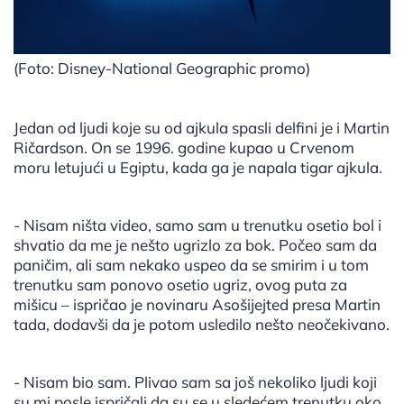
(Foto: Disney-National Geographic promo)
Jedan od ljudi koje su od ajkula spasli delfini je i Martin
Ričardson. On se 1996. godine kupao u Crvenom
moru letujući u Egiptu, kada ga je napala tigar ajkula.
- Nisam ništa video, samo sam u trenutku osetio bol i
shvatio da me je nešto ugrizlo za bok. Počeo sam da
paničim, ali sam nekako uspeo da se smirim i u tom
trenutku sam ponovo osetio ugriz, ovog puta za
mišicu – ispričao je novinaru Asošijejted presa Martin
tada, dodavši da je potom usledilo nešto neočekivano.
- Nisam bio sam. Plivao sam sa još nekoliko ljudi koji
su mi posle ispričali da su se u sledećem trenutku oko