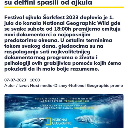
su delfini spasili od ajkula
Festival ajkula Šarkfest 2023 doplovio je 1.
jula do kanala National Geographic Wild gde
se svake subote od 18:00h premijerno emituju
novi dokumentarci o najopasnijim
predatorima okeana. U ostalim terminima
tokom svakog dana, gledaocima su na
raspolaganju sati najkvalitetnijeg
dokumentarnog programa o životu i
psihologiji ovih grabljivica pomoću kojih ćemo
pokušati da ih malo bolje razumemo.
07-07-2023
10:00
|
Autor / Izvor: Naxi media-Disney-National Geographic promo