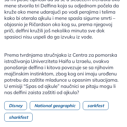
mene stvorila tri Delfina koja su odjednom počela da
kruže oko mene udarajući po vodi perajima i telima
kako bi oterala ajkulu i mene spasla sigurne smrti –
objasnio je Ričardson oko kog su, prema njegovoj
priči, delfini kružili još nekoliko minuta sve dok
spasioci nisu uspeli da ga izvuku iz vode.
Prema tvrdnjama stručnjaka iz Centra za pomorska
istraživanja Univerziteta Haifa u Izraelu, ovakvo
ponašanje delfina i kitova povezuje se sa njihovim
majčinskim instinktom, zbog kog oni imaju urođenu
potrebu da zaštite mladunce u opasnim situacijama.
U emisiji “Spas od ajkule” naučnici se pitaju mogu li
nas delfini zaista zaštiti od ajkula?
Disney
National geographic
sarkfest
sharkfest