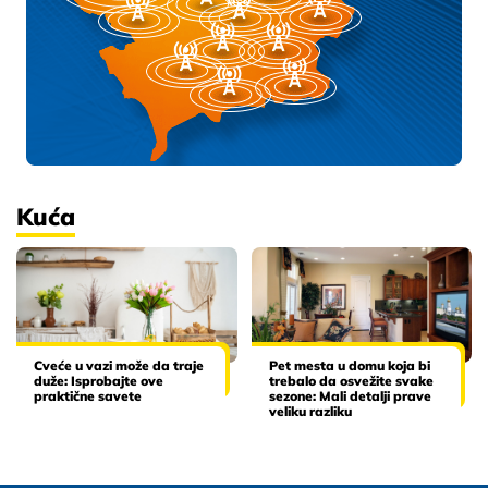
Kuća
Cveće u vazi može da traje
Pet mesta u domu koja bi
duže: Isprobajte ove
trebalo da osvežite svake
praktične savete
sezone: Mali detalji prave
veliku razliku