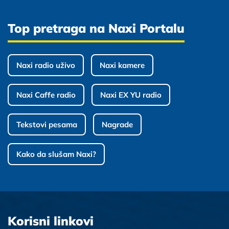
Top pretraga na Naxi Portalu
Naxi radio uživo
Naxi kamere
Naxi Caffe radio
Naxi EX YU radio
Tekstovi pesama
Nagrade
Kako da slušam Naxi?
Korisni linkovi