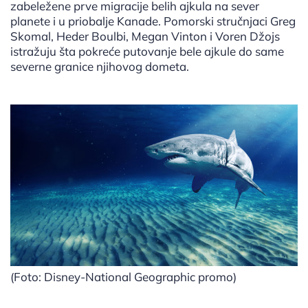
zabeležene prve migracije belih ajkula na sever
planete i u priobalje Kanade. Pomorski stručnjaci Greg
Skomal, Heder Boulbi, Megan Vinton i Voren Džojs
istražuju šta pokreće putovanje bele ajkule do same
severne granice njihovog dometa.
(Foto: Disney-National Geographic promo)