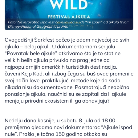
Foto: Neverovatna ispovest čoveka kog su delfini spasili od ajkula Izvor:
Disney-National Geographic promo
Ovogodišnji Šarkfest počeo je odom najvećoj od svih
ajkula – beloj ajkuli. U dokumentarnom serijalu
“Povratak bele ajkule” otkrivamo šta je to stotine
velikih belih ajkula privuklo na prag jedne od
najpopularnijih američkih turističkih destinacija,
čuveni Kejp Kod, ali i zbog čega su baš ovde promenile
svoj način love, praktikujući metode koje do sada
nikada nisu dokumentovane. Posmatrajući neobično
ponašanje ajkula, naučnici su se zapitali da li ajkule
menjaju prirodni ekosistem ili ga obnavljaju?
Nedelju dana kasnije, u subotu 8. jula od 18.00
premijerno gledamo novi dokumentarac “Ajkule ispod
nule”. Prošlo je tačno 150 godina otkako su