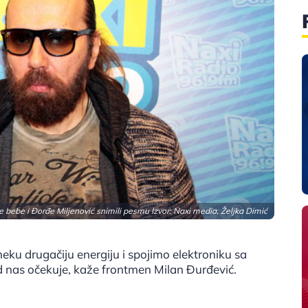
 bebe i Đorđe Miljenović snimili pesmu Izvor: Naxi media, Željka Dimić
u drugačiju energiju i spojimo elektroniku sa
d nas očekuje, kaže frontmen Milan Đurđević.