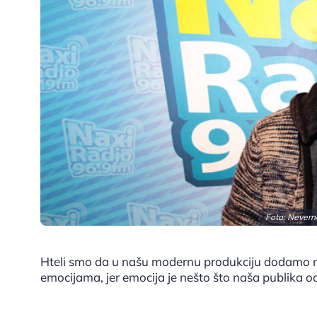
Foto: Neverne
Hteli smo da u našu modernu produkciju dodamo nek
emocijama, jer emocija je nešto što naša publika o