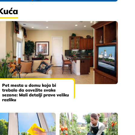
Kuća
Pet mesta u domu koja bi
trebalo da osvežite svake
sezone: Mali detalji prave veliku
razliku