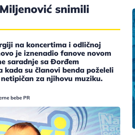
iljenović snimili
rgiji na koncertima i odličnoj
onovo je iznenadio fanove novom
ne saradnje sa Đorđem
a kada su članovi benda poželeli
 netipičan za njihovu muziku.
verne bebe PR