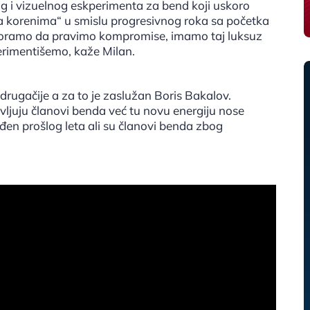
og i vizuelnog eskperimenta za bend koji uskoro
ka korenima“ u smislu progresivnog roka sa početka
e moramo da pravimo kompromise, imamo taj luksuz
rimentišemo, kaže Milan.
rugačije a za to je zaslužan Boris Bakalov.
avljuju članovi benda već tu novu energiju nose
ađen prošlog leta ali su članovi benda zbog