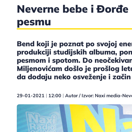
Neverne bebe i Đorđe M
pesmu
Bend koji je poznat po svojoj ene
produkciji studijskih albuma, p
pesmom i spotom. Do neočekiva
Miljenovićam došlo je prošlog let
da dodaju neko osveženje i začin
29-01-2021
12:00
Autor / Izvor: Naxi media-Ne
|
|