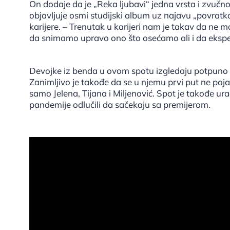
On dodaje da je „Reka ljubavi“ jedna vrsta i zvučn
objavljuje osmi studijski album uz najavu „povrat
karijere. – Trenutak u karijeri nam je takav da n
da snimamo upravo ono što osećamo ali i da ekspe
Devojke iz benda u ovom spotu izgledaju potpuno d
Zanimljivo je takođe da se u njemu prvi put ne poj
samo Jelena, Tijana i Miljenović. Spot je takođe ur
pandemije odlučili da sačekaju sa premijerom.