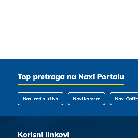
Top pretraga na Naxi Portalu
Naxi radio uživo
Naxi kamere
Naxi Caffe
Korisni linkovi