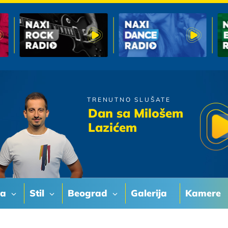
TRENUTNO SLUŠATE
Regina
Dan sa Milošem
Izgledala je malo cudno
Lazićem
va
Stil
Beograd
Galerija
Kamere