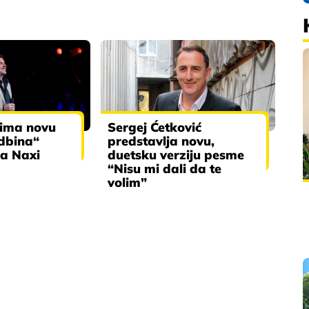
 ima novu
Sergej Ćetković
dbina“
predstavlja novu,
na Naxi
duetsku verziju pesme
“Nisu mi dali da te
volim”