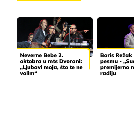
Neverne Bebe 2.
Boris Režak
oktobra u mts Dvorani:
pesmu - „Su
„Ljubavi moja, što te ne
premijerno 
volim“
radiju