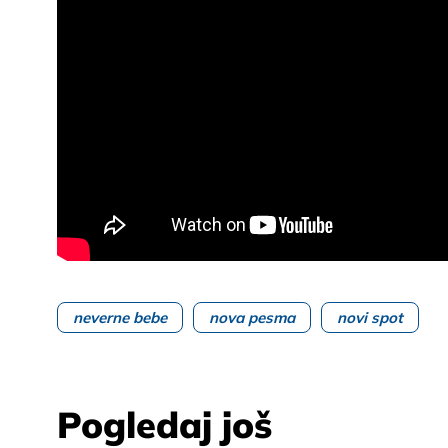
neverne bebe
nova pesma
novi spot
Pogledaj još