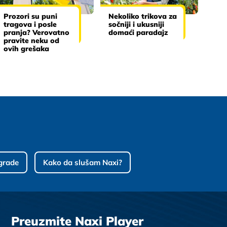
Prozori su puni
Nekoliko trikova za
tragova i posle
sočniji i ukusniji
pranja? Verovatno
domaći paradajz
pravite neku od
ovih grešaka
grade
Kako da slušam Naxi?
Preuzmite Naxi Player