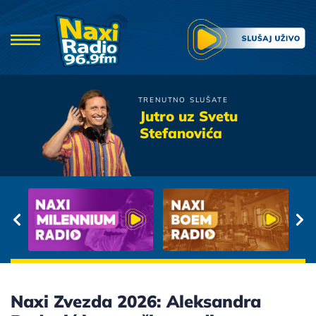
TRENUTNO SLUŠATE
Knez
Jutro uz Svetu
Vjeruj
Stefanovića
Naxi Zvezda 2026: Aleksandra