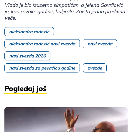
Vlado je bio izuzetno simpatičan, a Jelena Gavrilović
je, kao i svake godine, briljirala. Zaista jedno predivno
veče.
aleksandra radović
aleksandra radović naxi zvezda
naxi zvezda
naxi zvezda 2026
naxi zvezda za pevačicu godine
zvezde
Pogledaj još