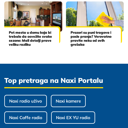
Pet mesta u domu koja bi
Prozori su puni tragova i
trebalo da osvežite svake
posle pranja? Verovatno
sezone: Mali detalji prave
pravite neku od ovih
veliku razliku
grešaka
Top pretraga na Naxi Portalu
Naxi radio uživo
Naxi kamere
Naxi Caffe radio
Naxi EX YU radio