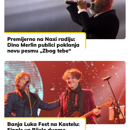
Premijerno na Naxi radiju:
Dino Merlin publici poklanja
novu pesmu „Zbog tebe“
Banja Luka Fest na Kastelu:
Finale uz Bijelo dugme