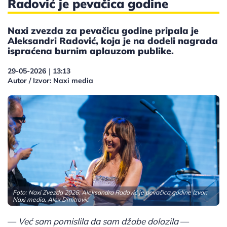
Radović je pevačica godine
Naxi zvezda za pevačicu godine pripala je
Aleksandri Radović, koja je na dodeli nagrada
ispraćena burnim aplauzom publike.
29-05-2026
13:13
|
Autor / Izvor: Naxi media
Foto: Naxi Zvezda 2026: Aleksandra Radović je pevačica godine Izvor:
Naxi media, Alex Dmitrović
—
Već sam pomislila da sam džabe dolazila
—