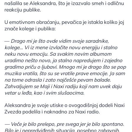
našalila se Aleksandra, što je izazvalo smeh i odličnu
reakciju publike.
U emotivnom obraćanju, pevačica je istakla koliko joj
znače kolege i publika:
—
Drago mi je što ovde vidim svoje saradnike,
kolege… Vi iz mene izvlačite novu energiju i stalno
neku novu emociju. Sa svakim novim albumom
uradimo nešto novo, ja stalno napredujem i zajedno
gradimo priču o ljubavi. Mnogo mi je drago što se pop
muzika vratila, što su se vratile prave emocije. Ja sam
na tome odrasla i zato najčešće pevam balade.
Zahvaljujem se Maji i Naxi radiju koji nam uvek daju
vetar u leđa, kao i svim slušaocima.
Aleksandra je svoje utiske o ovogodišnjoj dodeli Naxi
Zvezda podelila i naknadno za Naxi radio.
— Veče je bilo prelepo, pre svega jer je bilo spontano.
Bilo je i nepredviđenih situacija, posebno zabavnih.