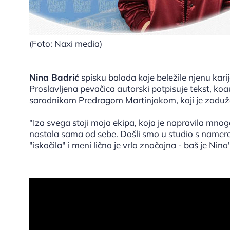
(Foto: Naxi media)
Nina Badrić
spisku balada koje beležile njenu kar
Proslavljena pevačica autorski potpisuje tekst, k
saradnikom Predragom Martinjakom, koji je zaduže
"Iza svega stoji moja ekipa, koja je napravila m
nastala sama od sebe. Došli smo u studio s name
"iskočila" i meni lično je vrlo značajna - baš je Nina