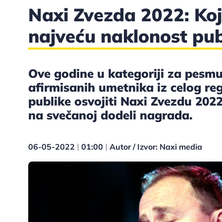
Naxi Zvezda 2022: Koj
najveću naklonost pub
Ove godine u kategoriji za pesm
afirmisanih umetnika iz celog re
publike osvojiti Naxi Zvezdu 20
na svečanoj dodeli nagrada.
06-05-2022
01:00
Autor / Izvor: Naxi media
|
|