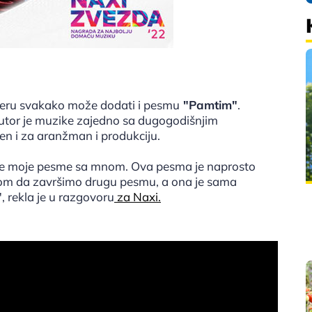
ijeru svakako može dodati i pesmu
"Pamtim"
.
oautor je muzike zajedno sa dugogodišnjim
n i za aranžman i produkciju.
noge moje pesme sa mnom. Ova pesma je naprosto
rom da završimo drugu pesmu, a ona je sama
", rekla je u razgovoru
za Naxi.