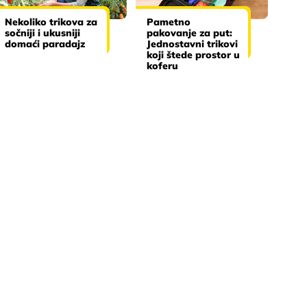
Nekoliko trikova za
Pametno
sočniji i ukusniji
pakovanje za put:
domaći paradajz
Jednostavni trikovi
koji štede prostor u
koferu