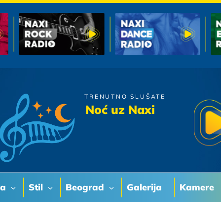
TRENUTNO SLUŠATE
Denis & Denis
Noć uz Naxi
Cuvaj Se
va
Stil
Beograd
Galerija
Kamere