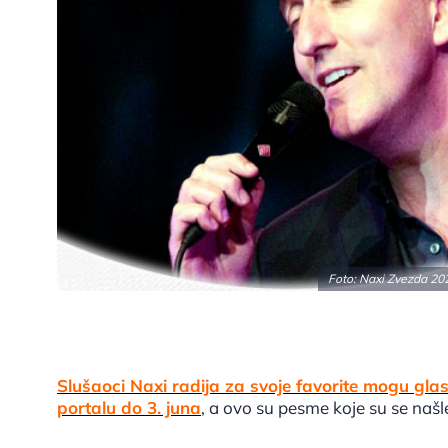
Foto: Naxi Zvezda 202
Slušaoci Naxi radija za svoje favorite mogu gla
portalu do 3. juna
, a ovo su pesme koje su se našl