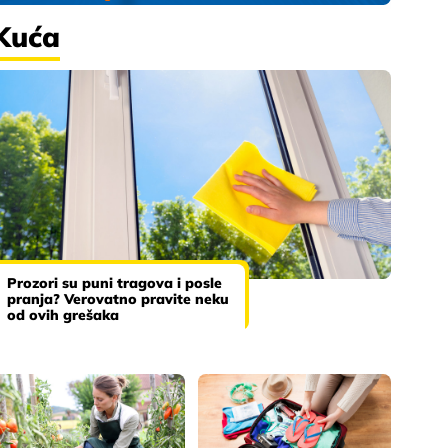
Kuća
Prozori su puni tragova i posle
pranja? Verovatno pravite neku
od ovih grešaka