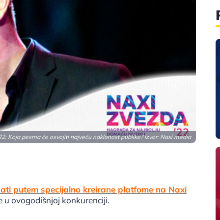
2: Koja pesma će osvojiti najveću naklonost publike? Izvor: Naxi media
sati putem specijalno kreirane platfome na Naxi
e u ovogodišnjoj konkurenciji.