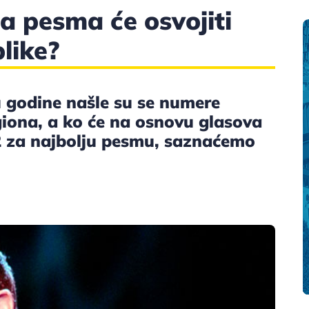
a pesma će osvojiti
like?
u godine našle su se numere
giona, a ko će na osnovu glasova
22 za najbolju pesmu, saznaćemo