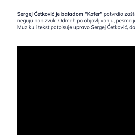
Sergej Ćetković je baladom "Kofer"
potvrdio zašt
neguju pop zvuk. Odmah po objavljivanju, pesma je
Muziku i tekst potpisuje upravo Sergej Ćetković, do