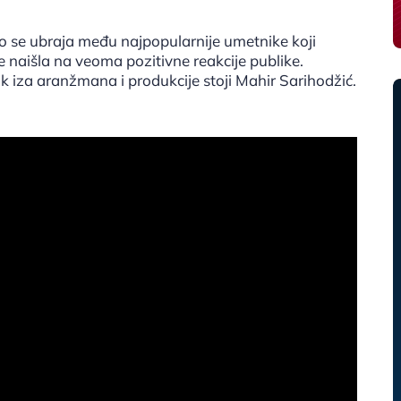
o se ubraja među najpopularnije umetnike koji
 naišla na veoma pozitivne reakcije publike.
k iza aranžmana i produkcije stoji Mahir Sarihodžić.