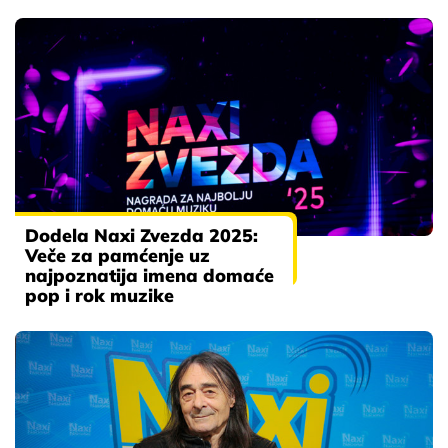
Dodela Naxi Zvezda 2025:
Veče za pamćenje uz
najpoznatija imena domaće
pop i rok muzike