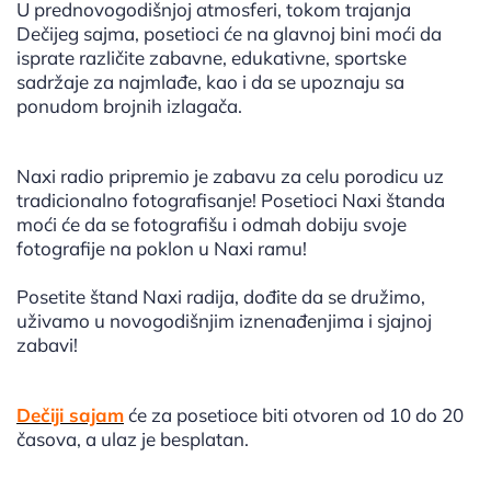
U prednovogodišnjoj atmosferi, tokom trajanja
Dečijeg sajma, posetioci će na glavnoj bini moći da
isprate različite zabavne, edukativne, sportske
sadržaje za najmlađe, kao i da se upoznaju sa
ponudom brojnih izlagača.
Naxi radio pripremio je zabavu za celu porodicu uz
tradicionalno fotografisanje! Posetioci Naxi štanda
moći će da se fotografišu i odmah dobiju svoje
fotografije na poklon u Naxi ramu!
Posetite štand Naxi radija, dođite da se družimo,
uživamo u novogodišnjim iznenađenjima i sjajnoj
zabavi!
Dečiji sajam
će za posetioce biti otvoren od 10 do 20
časova, a ulaz je besplatan.