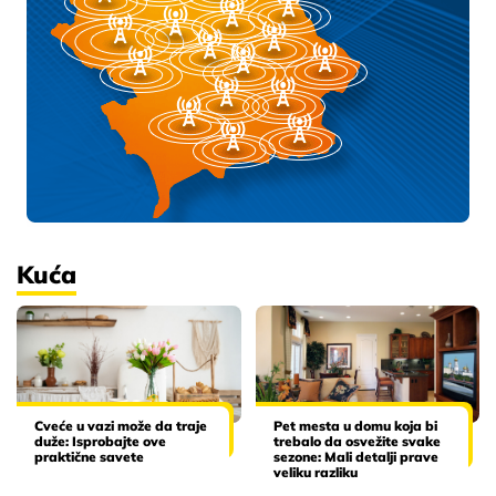
Kuća
Cveće u vazi može da traje
Pet mesta u domu koja bi
duže: Isprobajte ove
trebalo da osvežite svake
praktične savete
sezone: Mali detalji prave
veliku razliku