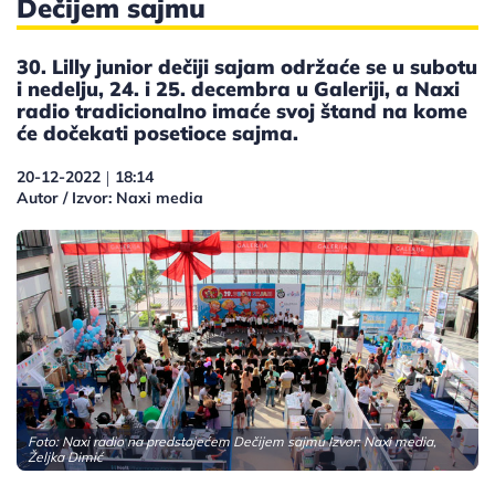
Dečijem sajmu
30. Lilly junior dečiji sajam održaće se u subotu
i nedelju, 24. i 25. decembra u Galeriji, a Naxi
radio tradicionalno imaće svoj štand na kome
će dočekati posetioce sajma.
20-12-2022
18:14
|
Autor / Izvor: Naxi media
Foto: Naxi radio na predstojećem Dečijem sajmu Izvor: Naxi media,
Željka Dimić