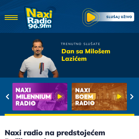
TRENUTNO SLUŠATE
Prljavo Kazaliste
Dan sa Milošem
Ne zovi mama doktora
Lazićem
Naxi radio na predstojećem