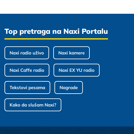
Top pretraga na Naxi Portalu
Naxi radio uživo
Naxi kamere
Naxi Caffe radio
Naxi EX YU radio
Tekstovi pesama
Nagrade
Kako da slušam Naxi?