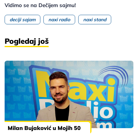
Vidimo se na Dečijem sajmu!
deciji sajam
naxi radio
naxi stand
Pogledaj još
Milan Bujaković u Mojih 50