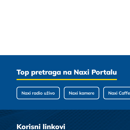
Top pretraga na Naxi Portalu
Naxi radio uživo
Naxi kamere
Naxi Caffe
Korisni linkovi