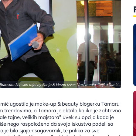
 Bulevaru ženskih tajni by Sanja & Vesna Izvor: Naxi media, Željka Dimić
Plemić ugostila je make-up & beauty blogerku Tamaru
m trendovima, a Tamara je oktrila koliko je zahtevno
ale tajne, velikih majstora" uvek su opcija kada je
iše nego raspoložena da svoja iskustva podeli sa
je bila sjajan sagovornik, te prilika za sve