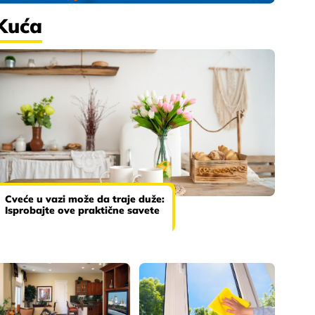
Kuća
Cveće u vazi može da traje duže:
Isprobajte ove praktične savete