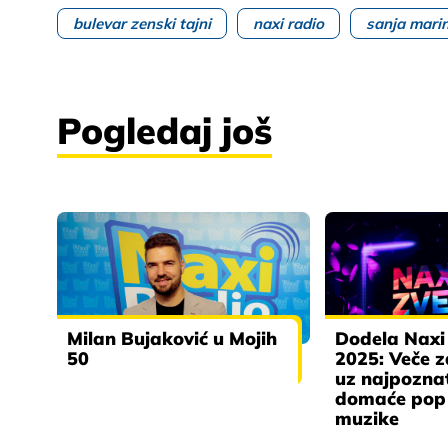
bulevar zenski tajni
naxi radio
sanja mari
Pogledaj još
Milan Bujaković u Mojih
Dodela Naxi
50
2025: Veče 
uz najpozna
domaće pop 
muzike