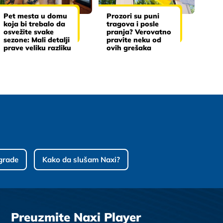
Pet mesta u domu
Prozori su puni
koja bi trebalo da
tragova i posle
osvežite svake
pranja? Verovatno
sezone: Mali detalji
pravite neku od
prave veliku razliku
ovih grešaka
grade
Kako da slušam Naxi?
Preuzmite Naxi Player