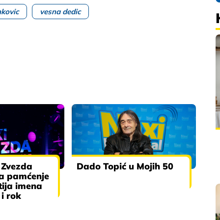
nkovic
vesna dedic
 Zvezda
Dado Topić u Mojih 50
za pamćenje
tija imena
i rok