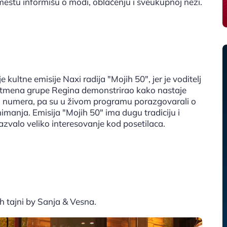
mestu informišu o modi, oblačenju i sveukupnoj nezi.
 kultne emisije Naxi radija "Mojih 50", jer je voditelj
ntmena grupe Regina demonstrirao kako nastaje
ih numera, pa su u živom programu porazgovarali o
 snimanja. Emisija "Mojih 50" ima dugu tradiciju i
azvalo veliko interesovanje kod posetilaca.
h tajni by Sanja & Vesna.