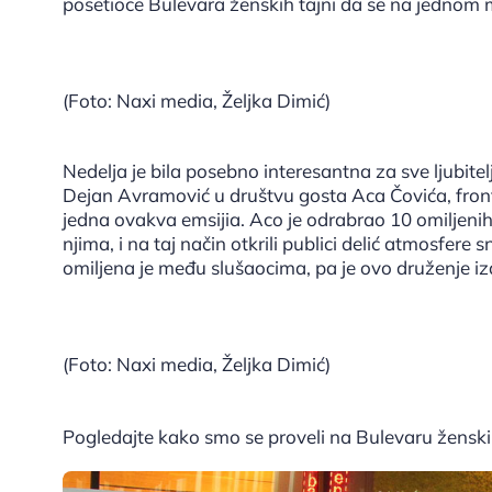
posetioce Bulevara ženskih tajni da se na jednom 
(Foto: Naxi media, Željka Dimić)
Nedelja je bila posebno interesantna za sve ljubitelje
Dejan Avramović u društvu gosta Aca Čovića, fro
jedna ovakva emsijia. Aco je odrabrao 10 omiljen
njima, i na taj način otkrili publici delić atmosfere
omiljena je među slušaocima, pa je ovo druženje iz
(Foto: Naxi media, Željka Dimić)
Pogledajte kako smo se proveli na Bulevaru ženski