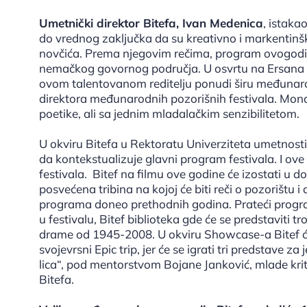
Umetnički direktor Bitefa, Ivan Medenica
, istaka
do vrednog zaključka da su kreativno i markentinšk
novčića. Prema njegovim rečima, program ovogodiš
nemačkog govornog područja. U osvrtu na Ersana 
ovom talentovanom reditelju ponudi širu međunarodnu
direktora međunarodnih pozorišnih festivala. Mond
poetike, ali sa jednim mladalačkim senzibilitetom.
U okviru Bitefa u Rektoratu Univerziteta umetnosti
da kontekstualizuje glavni program festivala. I ove
festivala. Bitef na filmu ove godine će izostati u 
posvećena tribina na kojoj će biti reči o pozorištu i
programa doneo prethodnih godina. Prateći programi
u festivalu, Bitef biblioteka gde će se predstavit
drame od 1945-2008. U okviru Showcase-a Bitef će se
svojevrsni Epic trip, jer će se igrati tri predstave 
lica“, pod mentorstvom Bojane Janković, mlade krit
Bitefa.