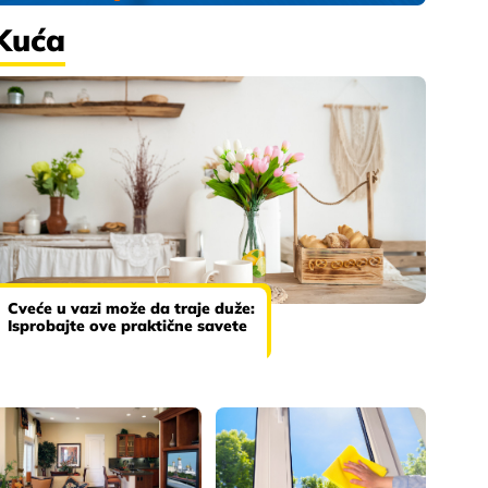
Kuća
Cveće u vazi može da traje duže:
Isprobajte ove praktične savete