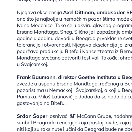
Njegova ekselencija
Axel Dittman, ambasador SR
ono što je najbolje u nemačkim pozorištima može da
Ivana Medenice. Tako će u okviru glavnog program
Ersana Mondtaga, Sneg. Slično je i zapažanje amba
godine u godinu dovodi u Beograd prvoklasne svets
tolerancije i otvorenosti. Njegova ekselencija je i
podržava produkciju Bitefa i Koncertteatra iz Berna,
Mondtaga svečano zatvoriti festival. Takođe, ohra
u Švajcarskoj.
Frank Baumann, direktor Goethe Instituta u Beo
zvezde u usponu Ersana Mondtaga, rođenog u Berlin
pozorištima u Nemačkoj i Švajcarskoj, a koji u 
Pamuka. Miloš Latinović je dodao da se nada da će
gostovanja na Bitefu.
Srđan Šaper
, osnivač I&F McCann Grupe, nadahnut
simbol Beograda i energije koja postoji ovde, koja
niti koji su raksinute i učini da Beograd bude neizb