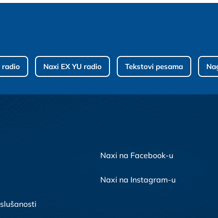
 radio
Naxi EX YU radio
Tekstovi pesama
Na
Naxi na Facebook-u
Naxi na Instagram-u
 slušanosti