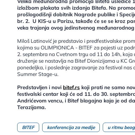
Velika međunarodna promocija Bitefa uslediće 1
izložbom plakata svih izdanja Bitefa. Na promocij
prošlogodišnji dobitnik Nagrade publike i Speci
br. 2. U KIS-u u Parizu, takođe će se se kroz pane
veka trajanja ovog jedinstvenog međunarodnog p
Miloš Latinović je predstavio i predfestivalske pr
kojima su OLIMPIONICA - BITEF za pojesti uz podrš
2. septembra na Cvetnom trgu od 11 do 14h, koja će 
druženje se nastavlja na Bitef Dionizijama u KC Gr
ponedeljka, i poslednje zagravanje za festival nas 
Summer Stage-u.
Predstavljen i novi
bitef.rs
koji prati ne samo nov
festivalski centar koji će od 11. do 30. septemb
Andrićevom vencu, i Bitef blagajna koja je od 
Terazijama.
BITEF
konferencija za medije
u ritmu beo