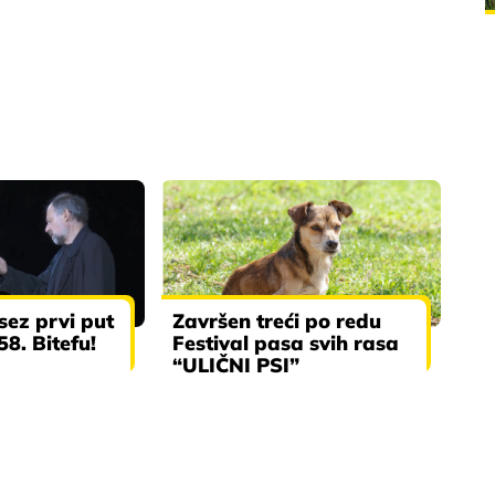
ez prvi put
Završen treći po redu
58. Bitefu!
Festival pasa svih rasa
“ULIČNI PSI”