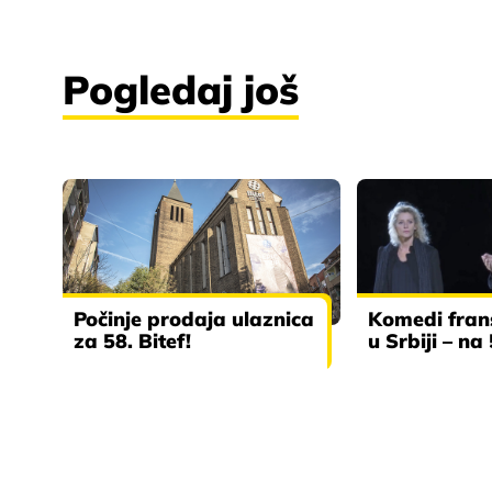
Pogledaj još
Počinje prodaja ulaznica
Komedi frans
za 58. Bitef!
u Srbiji – na 