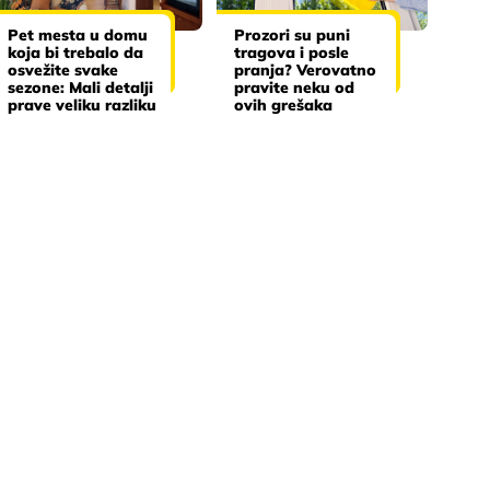
Pet mesta u domu
Prozori su puni
koja bi trebalo da
tragova i posle
osvežite svake
pranja? Verovatno
sezone: Mali detalji
pravite neku od
prave veliku razliku
ovih grešaka