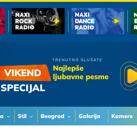
TRENUTNO SLUŠATE
Azra
Najlepše
Marina
ljubavne pesme
va
Stil
Beograd
Galerija
Kamere