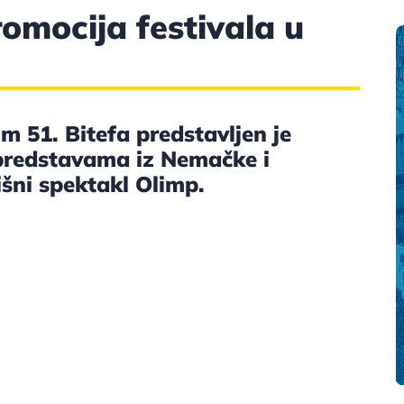
romocija festivala u
m 51. Bitefa predstavljen je
predstavama iz Nemačke i
išni spektakl Olimp.