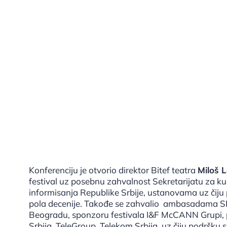
Konferenciju je otvorio direktor Bitef teatra
Miloš L
festival uz posebnu zahvalnost Sekretarijatu za ku
informisanja Republike Srbije, ustanovama uz čiju 
pola decenije. Takođe se zahvalio ambasadama SR
Beogradu, sponzoru festivala I&F McCANN Grupi, pr
Srbija, TeleGroup, Telekom Srbija, uz čiju podršku s