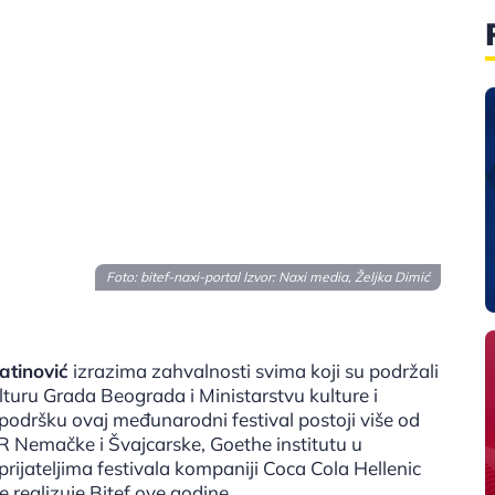
Foto: bitef-naxi-portal Izvor: Naxi media, Željka Dimić
atinović
izrazima zahvalnosti svima koji su podržali
lturu Grada Beograda i Ministarstvu kulture i
podršku ovaj međunarodni festival postoji više od
 Nemačke i Švajcarske, Goethe institutu u
ijateljima festivala kompaniji Coca Cola Hellenic
e realizuje Bitef ove godine.