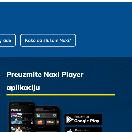
grade
Kako da slušam Naxi?
Preuzmite Naxi Player
aplikaciju