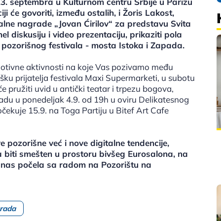
3. septembra u Kulturnom centru Srbije u Parizu
i će govoriti, između ostalih, i Žoris Lakost,
jalne nagrade „Jovan Ćirilov“ za predstavu Svita
l diskusiju i video prezentaciju, prikaziti pola
ozorišnog festivala - mosta Istoka i Zapada.
omotivne aktivnosti na koje Vas pozivamo među
ku prijatelja festivala Maxi Supermarketi, u subotu
pružiti uvid u antički teatar i trpezu bogova,
adu u ponedeljak 4.9. od 19h u oviru Delikatesnog
očekuje 15.9. na Toga Partiju u Bitef Art Cafe
e pozorišne već i nove digitalne tendencije,
ra biti smešten u prostoru bivšeg Eurosalona, na
danas počela sa radom na Pozorištu na
grada