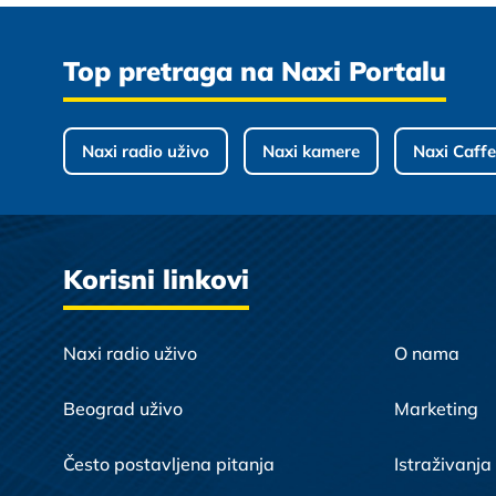
Top pretraga na Naxi Portalu
Naxi radio uživo
Naxi kamere
Naxi Caffe
Korisni linkovi
Naxi radio uživo
O nama
Beograd uživo
Marketing
Često postavljena pitanja
Istraživanja