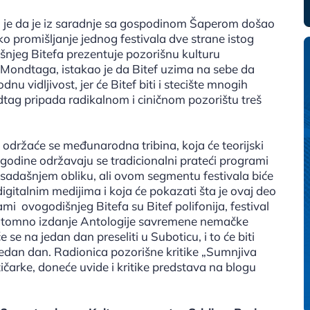
o je da je iz saradnje sa gospodinom Šaperom došao
o promišljanje jednog festivala dve strane istog
njeg Bitefa prezentuje pozorišnu kulturu
Mondtaga, istakao je da Bitef uzima na sebe da
 vidljivost, jer će Bitef biti i stecište mnogih
tag pripada radikalnom i ciničnom pozorištu treš
 održaće se međunarodna tribina, koja će teorijski
 godine održavaju se tradicionalni prateći programi
dosadašnjem obliku, ali ovom segmentu festivala biće
 digitalnim medijima i koja će pokazati šta je ovaj deo
 ovogodišnjeg Bitefa su Bitef polifonija, festival
i trotomno izdanje Antologije savremene nemačke
 na jedan dan preseliti u Suboticu, i to će biti
za jedan dan. Radionica pozorišne kritike „Sumnjiva
ičarke, doneće uvide i kritike predstava na blogu