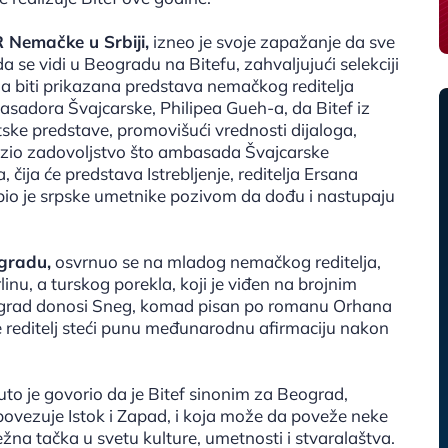
 Nemačke u Srbiji,
izneo je svoje zapažanje da sve
 se vidi u Beogradu na Bitefu, zahvaljujući selekciji
a biti prikazana predstava nemačkog reditelja
sadora Švajcarske, Philipea Gueh-a, da Bitef iz
ke predstave, promovišući vrednosti dijaloga,
zrazio zadovoljstvo što ambasada Švajcarske
 čija će predstava Istrebljenje, reditelja Ersana
bio je srpske umetnike pozivom da dođu i nastupaju
gradu,
osvrnuo se na mladog nemačkog reditelja,
u, a turskog porekla, koji je viđen na brojnim
Beograd donosi Sneg, komad pisan po romanu Orhana
 reditelj steći punu međunarodnu afirmaciju nakon
o je govorio da je Bitef sinonim za Beograd,
 povezuje Istok i Zapad, i koja može da poveže neke
ežna tačka u svetu kulture, umetnosti i stvaralaštva.