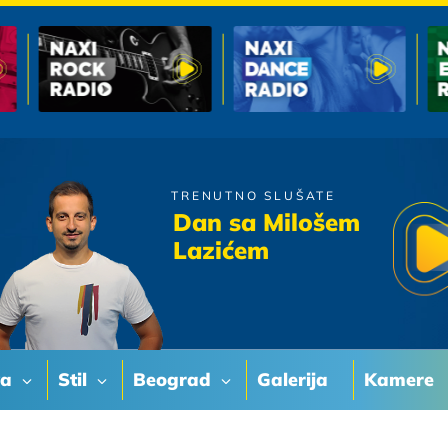
TRENUTNO SLUŠATE
Boris Novkovic
Dan sa Milošem
Kad On Te Ostavi
Lazićem
va
Stil
Beograd
Galerija
Kamere