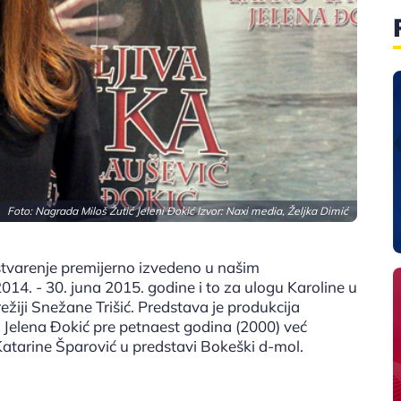
Foto: Nagrada Miloš Žutić Jeleni Đokić Izvor: Naxi media, Željka Dimić
stvarenje premijerno izvedeno u našim
014. - 30. juna 2015. godine i to za ulogu Karoline u
ežiji Snežane Trišić. Predstava je produkcija
Jelena Đokić pre petnaest godina (2000) već
tarine Šparović u predstavi Bokeški d-mol.