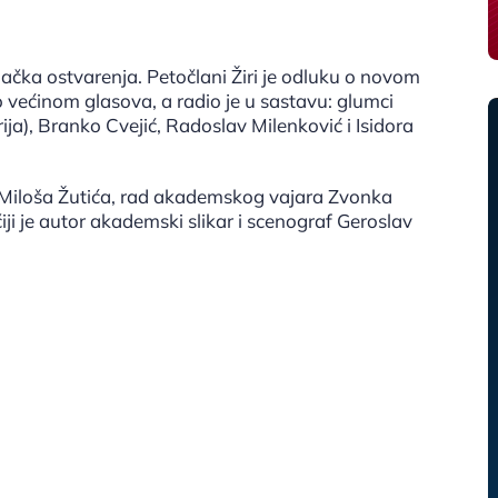
ačka ostvarenja. Petočlani Žiri je odluku o novom
većinom glasova, a radio je u sastavu: glumci
ija), Branko Cvejić, Radoslav Milenković i Isidora
m Miloša Žutića, rad akademskog vajara Zvonka
i je autor akademski slikar i scenograf Geroslav