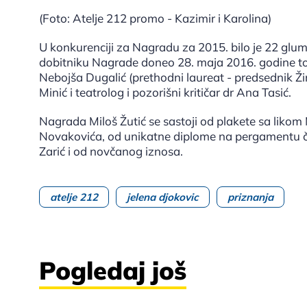
(Foto: Atelje 212 promo - Kazimir i Karolina)
U konkurenciji za Nagradu za 2015. bilo je 22 glum
dobitniku Nagrade doneo 28. maja 2016. godine to 
Nebojša Dugalić (prethodni laureat - predsednik Žir
Minić i teatrolog i pozorišni kritičar dr Ana Tasić.
Nagrada Miloš Žutić se sastoji od plakete sa liko
Novakovića, od unikatne diplome na pergamentu čij
Zarić i od novčanog iznosa.
atelje 212
jelena djokovic
priznanja
Pogledaj još