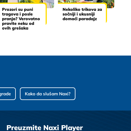
Prozori su puni
Nekoliko trikova za
tragova i posle
sočniji i ukusniji
pranja? Verovatno
domaći paradajz
pravite neku od
ovih grešaka
grade
Kako da slušam Naxi?
Preuzmite Naxi Player