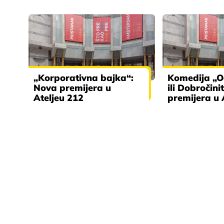
„Korporativna bajka“:
Komedija „O
Nova premijera u
ili Dobročinit
Ateljeu 212
premijera u 