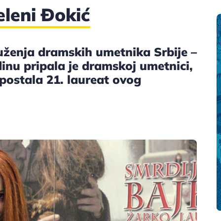
eleni Đokić
ženja dramskih umetnika Srbije –
inu pripala je dramskoj umetnici,
 postala 21. laureat ovog